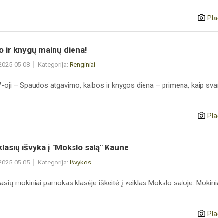
Pla
 ir knygų mainų diena!
 2025-05-08
Kategorija:
Renginiai
-oji – Spaudos atgavimo, kalbos ir knygos diena – primena, kaip sva
.
Pla
 klasių išvyka į "Mokslo salą" Kaune
 2025-05-05
Kategorija:
Išvykos
lasių mokiniai pamokas klasėje iškeitė į veiklas Mokslo saloje. Mokiniai
Pla