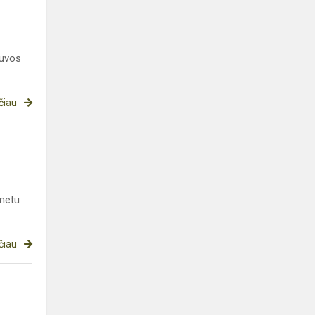
tuvos
čiau
 metu
čiau