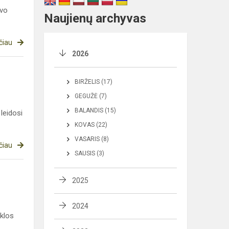
uvo
Naujienų archyvas
čiau
2026
BIRŽELIS (17)
GEGUŽĖ (7)
BALANDIS (15)
leidosi
KOVAS (22)
VASARIS (8)
čiau
SAUSIS (3)
2025
2024
klos