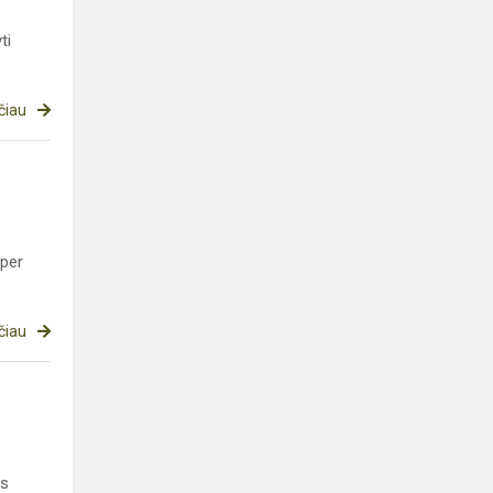
ti
čiau
 per
čiau
os