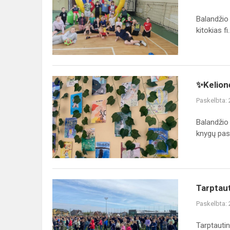
ugdymo
pamokos
Balandžio
kitokias fi..
✨Kelionė
✨Kelion
per
Paskelbta:
knygų
pasaulį✨
Balandžio
knygų pasa
Tarptautinės
Tarptau
šokių
Paskelbta:
dienos
minėjimas
Tarptauti