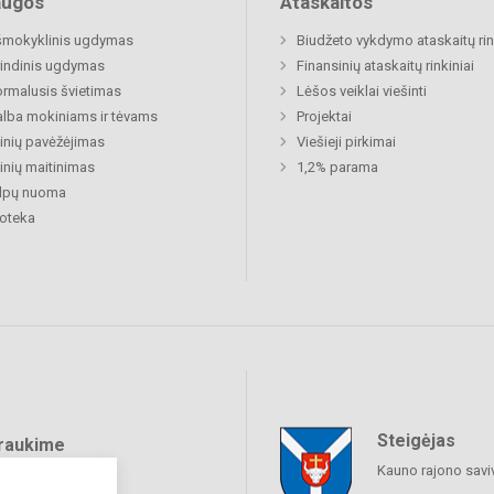
augos
Ataskaitos
šmokyklinis ugdymas
Biudžeto vykdymo ataskaitų rin
indinis ugdymas
Finansinių ataskaitų rinkiniai
rmalusis švietimas
Lėšos veiklai viešinti
lba mokiniams ir tėvams
Projektai
nių pavėžėjimas
Viešieji pirkimai
nių maitinimas
1,2% parama
alpų nuoma
ioteka
Steigėjas
raukime
Kauno rajono savi