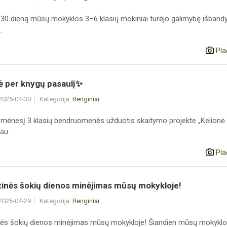
 30 dieną mūsų mokyklos 3–6 klasių mokiniai turėjo galimybę išbandy
.
Pla
ė per knygų pasaulį✨
 2025-04-30
Kategorija:
Renginiai
 mėnesį 3 klasių bendruomenės užduotis skaitymo projekte „Kelionė
u...
Pla
tinės šokių dienos minėjimas mūsų mokykloje!
 2025-04-29
Kategorija:
Renginiai
nės šokių dienos minėjimas mūsų mokykloje! Šiandien mūsų mokykl