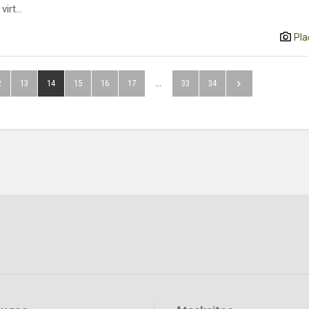
irt...
Pla
2
13
14
15
16
17
...
33
34