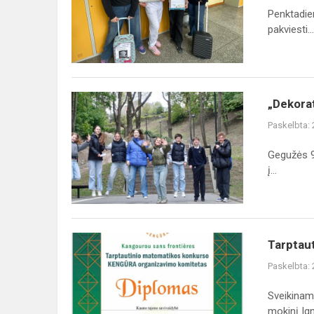
Penktadie
pakviesti...
„Dekoratyvinė
„Dekorat
skulptūra
Paskelbta:
prabyla
vokiškai“
Gegužės 9 
į...
Tarptautinis
Tarptau
matematikos
Paskelbta:
konkursas
„Kengūra“
Sveikinam
mokinį Ign.