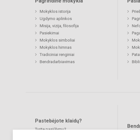
Pagrindinė mokykla
Pasl
Mokyklos istorija
Prie
Ugdymo aplinkos
Pagr
Misija, vizija, filosofija
Nefo
Pasiekimai
Paga
Mokyklos simboliai
Moki
Mokyklos himnas
Moki
Tradiciniai renginiai
Pat
Bendradarbiavimas
Bibl
Pastebėjote klaidų?
Bend
Turite pasiūlymų?