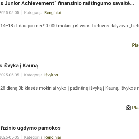
s Junior Achievement“ finansinio raštingumo savaitė...
 2025-05-05
Kategorija:
Renginiai
 14–18 d. daugiau nei 90 000 mokinių iš visos Lietuvos dalyvavo „Lie
Pla
s išvyka į Kauną
 2025-05-05
Kategorija:
Išvykos
28 dieną 3b klasės mokiniai vyko į pažintinę išvyką į Kauną. Išvykos
Pla
s fizinio ugdymo pamokos
 2025-05-05
Kategorija:
Renginiai