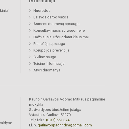
Informacija
kiniai
Nuorodos
Laisvos darbo vietos
Asmens duomenų apsauga
Konsultavimasis su visuomene
Dažniausiai užduodami klausimai
Pranešėjų apsauga
Korupcijos prevencija
Civilinė sauga
Teisinė informacija
Atviri duomenys
Kauno r. Garliavos Adomo Mitkaus pagrindinė
mokykla
Savivaldybės biudžetinė įstaiga
Vytauto 4, Garliava 53270
Tel./ faks.
(0 37) 551 874
valdybė
El. p.
garliavospagrindine@gmail.com