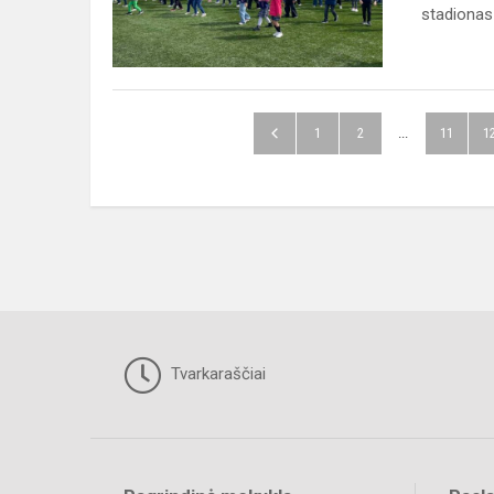
mūsų
stadionas v
mokykloje!
1
2
...
11
1
Tvarkaraščiai