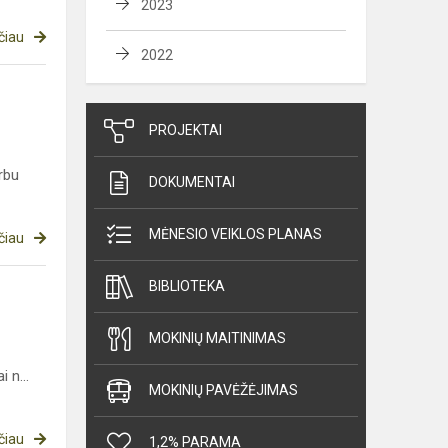
2023
čiau
2022
PROJEKTAI
rbu
DOKUMENTAI
MĖNESIO VEIKLOS PLANAS
čiau
BIBLIOTEKA
MOKINIŲ MAITINIMAS
 n...
MOKINIŲ PAVĖŽĖJIMAS
čiau
1,2% PARAMA