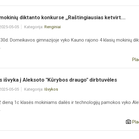
 mokinių diktanto konkurse ,,Raštingiausias ketvirt...
 2025-05-05
Kategorija:
Renginiai
 30d. Domeikavos gimnazijoje vyko Kauno rajono 4 klasių mokinių di
.
Pla
s išvyka į Aleksoto "Kūrybos draugo" dirbtuvėles
 2025-05-05
Kategorija:
Išvykos
 dieną 1c klasės mokiniams dailės ir technologijų pamokos vyko Al
.
Pla