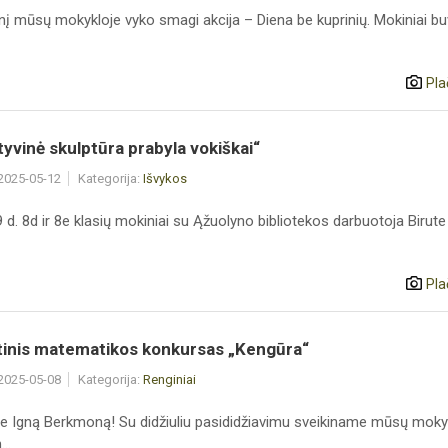
nį mūsų mokykloje vyko smagi akcija – Diena be kuprinių. Mokiniai b
Pla
yvinė skulptūra prabyla vokiškai“
 2025-05-12
Kategorija:
Išvykos
d. 8d ir 8e klasių mokiniai su Ąžuolyno bibliotekos darbuotoja Birute 
Pla
tinis matematikos konkursas „Kengūra“
 2025-05-08
Kategorija:
Renginiai
e Igną Berkmoną! Su didžiuliu pasididžiavimu sveikiname mūsų moky
..