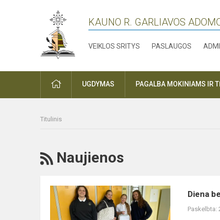
KAUNO R. GARLIAVOS ADOM
VEIKLOS SRITYS
PASLAUGOS
ADMI
PRADŽIA
UGDYMAS
PAGALBA MOKINIAMS IR 
Titulinis
RSS
Naujienos
Diena
Diena be
be
Paskelbta:
kuprinių