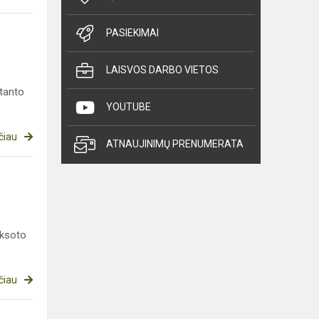
PASIEKIMAI
LAISVOS DARBO VIETOS
ktanto
YOUTUBE
čiau
ATNAUJINIMŲ PRENUMERATA
eksoto
čiau