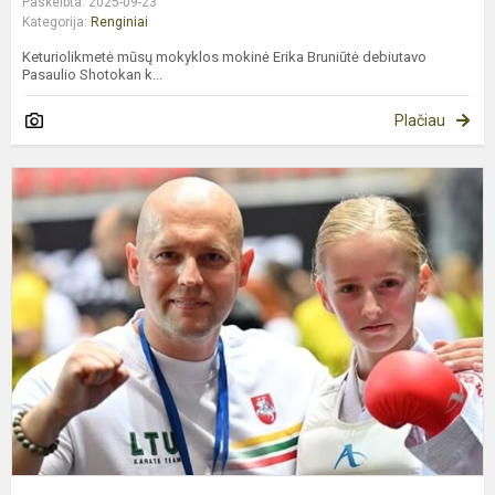
Paskelbta: 2025-09-23
Kategorija:
Renginiai
Keturiolikmetė mūsų mokyklos mokinė Erika Bruniūtė debiutavo
Pasaulio Shotokan k...
Plačiau
A
L
m
p
k
t