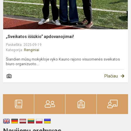
„Sveikatos iššūkio“ apdovanojimai!
Paskelbta: 2025-09-19
Kategorija:
Renginiai
Šiandien mūsų mokykloje vyko Kauno rajono visuomenės sveikatos
biuro organizuoto...
Plačiau
Naujienų archyvas