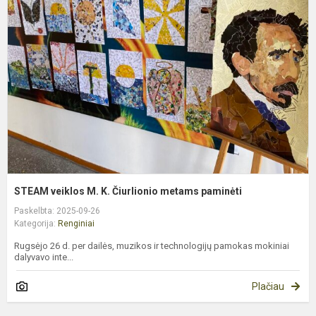
v
M
K
Č
m
p
STEAM veiklos M. K. Čiurlionio metams paminėti
Paskelbta: 2025-09-26
Kategorija:
Renginiai
Rugsėjo 26 d. per dailės, muzikos ir technologijų pamokas mokiniai
dalyvavo inte...
Plačiau