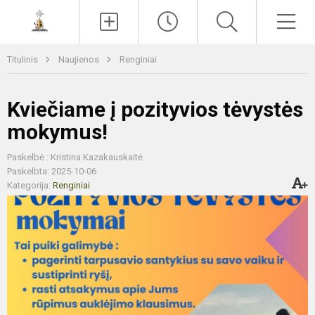
Paieška
Men
Titulinis
Naujienos
Renginiai
Kviečiame į pozityvios tėvystės
mokymus!
Paskelbė : Kristina Kazakauskaitė
Paskelbta: 2025-10-06
Kategorija:
Renginiai