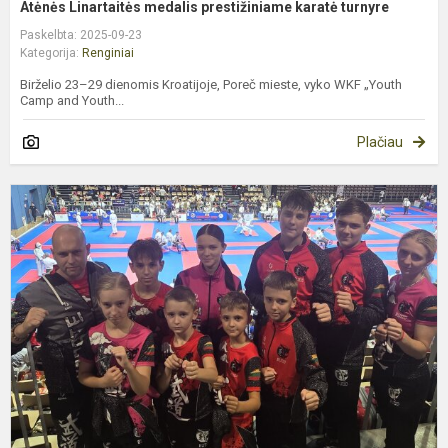
Atėnės Linartaitės medalis prestižiniame karatė turnyre
Paskelbta: 2025-09-23
Kategorija:
Renginiai
Birželio 23–29 dienomis Kroatijoje, Poreč mieste, vyko WKF „Youth
Camp and Youth...
Plačiau
M
m
m
p
k
v
B