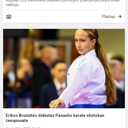
Rugsėjo 22d. ketvirtokai dalyvavo įdomioje ir praktiškoje patyriminėje
veikloje...
Plačiau
E
B
d
P
k
s
č
Erikos Bruniūtės debiutas Pasaulio karate shotokan
čempionate