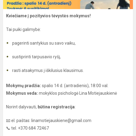
Kviečiame į pozityvios tėvystės mokymus!
Tai puiki galimybė:
pagerinti santykius su savo vaiku,
sustiprinti tarpusavio ryšį,
rasti atsakymus į iškilusius klausimus.
Mokymų pradžia:
spalio 14 d. (antradienis), 18:00 val.
Mokymus veda:
mokyklos psichologė Lina Motiejauskienė
Norint dalyvauti,
būtina registracija
:
📧 el. paštas: linamotiejauskiene@gmail.com
📞 tel. +370 684 72467