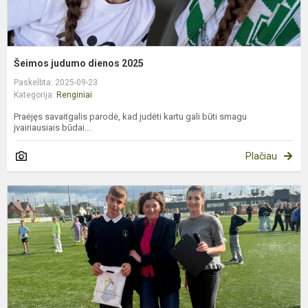
Šeimos judumo dienos 2025
Paskelbta: 2025-09-23
Kategorija:
Renginiai
Praėjęs savaitgalis parodė, kad judėti kartu gali būti smagu
įvairiausiais būdai...
Plačiau
„
i
a