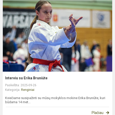
I
s
E
B
Interviu su Erika Bruniūte
Paskelbta: 2025-09-26
Kategorija:
Renginiai
Kviečiame susipažinti su mūsų mokyklos mokine Erika Bruniūte, kuri
būdama 14 met...
Plačiau