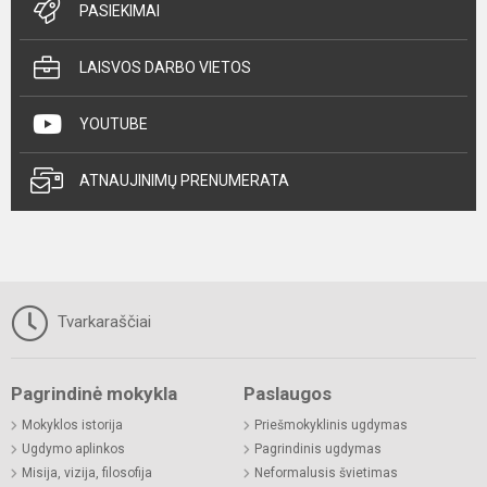
PASIEKIMAI
LAISVOS DARBO VIETOS
YOUTUBE
ATNAUJINIMŲ PRENUMERATA
Tvarkaraščiai
Pagrindinė mokykla
Paslaugos
Mokyklos istorija
Priešmokyklinis ugdymas
Ugdymo aplinkos
Pagrindinis ugdymas
Misija, vizija, filosofija
Neformalusis švietimas