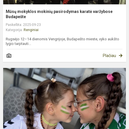
Mūsų mokyklos mokinių pasirodymas karatė varžybose
Budapešte
Paskelbta: 2025-09-23
Kategorija:
Renginiai
Rugsėjo 12–14 dienomis Vengrijoje, Budapešto mieste, vyko aukšto
lygio tarptauti...
Plačiau
Š
j
d
2