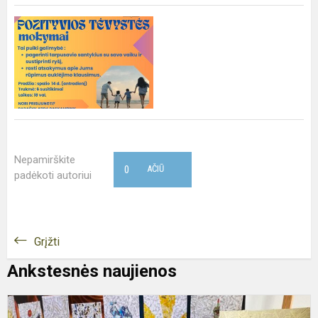
Nepamirškite
0
AČIŪ
padėkoti autoriui
Grįžti
Ankstesnės naujienos
S