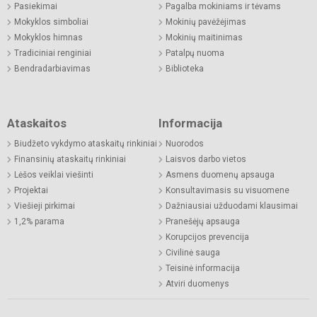
Pasiekimai
Pagalba mokiniams ir tėvams
Mokyklos simboliai
Mokinių pavėžėjimas
Mokyklos himnas
Mokinių maitinimas
Tradiciniai renginiai
Patalpų nuoma
Bendradarbiavimas
Biblioteka
Ataskaitos
Informacija
Biudžeto vykdymo ataskaitų rinkiniai
Nuorodos
Finansinių ataskaitų rinkiniai
Laisvos darbo vietos
Lėšos veiklai viešinti
Asmens duomenų apsauga
Projektai
Konsultavimasis su visuomene
Viešieji pirkimai
Dažniausiai užduodami klausimai
1,2% parama
Pranešėjų apsauga
Korupcijos prevencija
Civilinė sauga
Teisinė informacija
Atviri duomenys