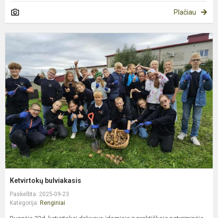
Plačiau
K
b
Ketvirtokų bulviakasis
Paskelbta: 2025-09-23
Kategorija:
Renginiai