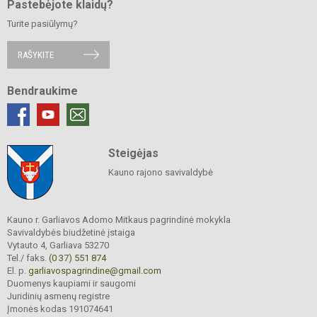
Pastebėjote klaidų?
Turite pasiūlymų?
RAŠYKITE
Bendraukime
Steigėjas
Kauno rajono savivaldybė
Kauno r. Garliavos Adomo Mitkaus pagrindinė mokykla
Savivaldybės biudžetinė įstaiga
Vytauto 4, Garliava 53270
Tel./ faks.
(0 37) 551 874
El. p.
garliavospagrindine@gmail.com
Duomenys kaupiami ir saugomi
Juridinių asmenų registre
Įmonės kodas 191074641