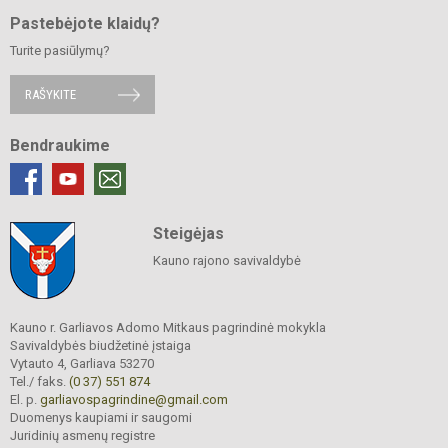
Pastebėjote klaidų?
Turite pasiūlymų?
RAŠYKITE
Bendraukime
Steigėjas
Kauno rajono savivaldybė
Kauno r. Garliavos Adomo Mitkaus pagrindinė mokykla
Savivaldybės biudžetinė įstaiga
Vytauto 4, Garliava 53270
Tel./ faks.
(0 37) 551 874
El. p.
garliavospagrindine@gmail.com
Duomenys kaupiami ir saugomi
Juridinių asmenų registre