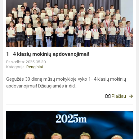
1–
4
klasių
mokinių
apdovanojimai!
1–4 klasių mokinių apdovanojimai!
Paskelbta: 2025-05-30
Kategorija:
Renginiai
Gegužės 30 dieną mūsų mokykloje vyko 1–4 klasių mokinių
apdovanojimai! Džiaugiamės ir did...
Plačiau
Sveikinimai
Marijonui
Mieldažiui