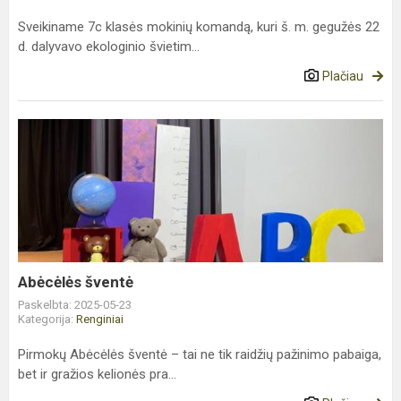
Sveikiname 7c klasės mokinių komandą, kuri š. m. gegužės 22
d. dalyvavo ekologinio švietim...
Plačiau
Abėcėlės
šventė
Abėcėlės šventė
Paskelbta: 2025-05-23
Kategorija:
Renginiai
Pirmokų Abėcėlės šventė – tai ne tik raidžių pažinimo pabaiga,
bet ir gražios kelionės pra...