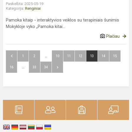
Paskelbta: 2025-05-19
Kategorija:
Renginiai
Pamoka kitaip - interaktyvios veiklos su terapiniais šunimis
Mokykloje vyko „Pamoka kitai...
Plačiau
1
2
...
10
11
12
13
14
15
16
...
33
34