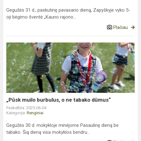
Gegužės 31 d., paskutinę pavasario dieną, Zapyškyje vyko 5-
oji bėgimo šventė „Kauno rajono...
Plačiau
„Pūsk
muilo
burbulus,
o
ne
tabako
dūmus“
„Pūsk muilo burbulus, o ne tabako dūmus“
Paskelbta: 2025-06-04
Kategorija:
Renginiai
Gegužės 30 d. mokykloje minėjome Pasaulinę dieną be
tabako. Šią dieną visa mokyklos bendru...