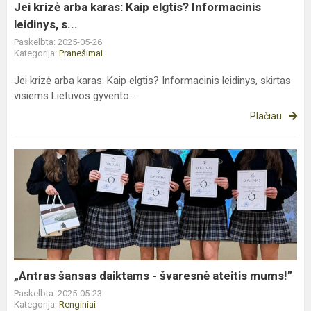
leidinys,
Jei krizė arba karas: Kaip elgtis? Informacinis
s...
leidinys, s...
Paskelbta: 2025-05-26
Kategorija:
Pranešimai
Jei krizė arba karas: Kaip elgtis? Informacinis leidinys, skirtas
visiems Lietuvos gyvento...
Plačiau
„Antras
šansas
daiktams
-
švaresnė
ateitis
mums!”
„Antras šansas daiktams - švaresnė ateitis mums!”
Paskelbta: 2025-05-23
Kategorija:
Renginiai