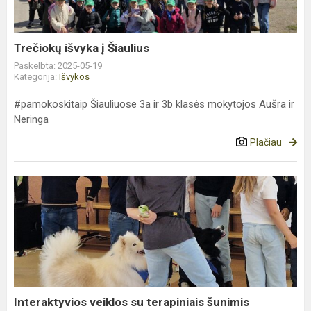
Trečiokų išvyka į Šiaulius
Paskelbta: 2025-05-19
Kategorija:
Išvykos
#pamokoskitaip Šiauliuose 3a ir 3b klasės mokytojos Aušra ir
Neringa
Plačiau
Interaktyvios
veiklos
su
terapiniais
šunimis
Interaktyvios veiklos su terapiniais šunimis