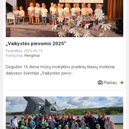
pievomis
2025“
„Vaikystės pievomis 2025“
Paskelbta: 2025-05-19
Kategorija:
Renginiai
Gegužės 16 diena mūsų mokyklos pradinių klasių mokiniai
dalyvavo šventėje „Vaikystės pievo...
Plačiau
Trečiokų
išvyka
į
Šiaulius