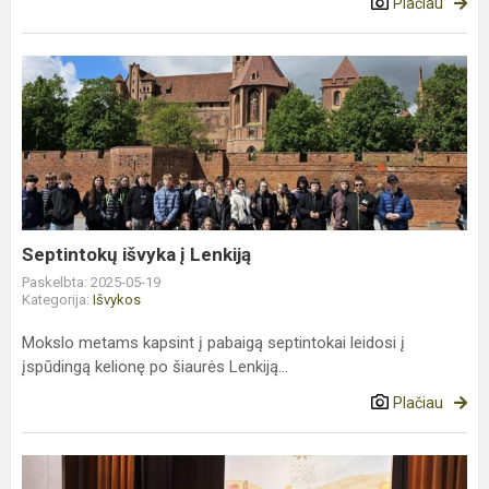
Plačiau
Septintokų
išvyka
į
Lenkiją
Septintokų išvyka į Lenkiją
Paskelbta: 2025-05-19
Kategorija:
Išvykos
Mokslo metams kapsint į pabaigą septintokai leidosi į
įspūdingą kelionę po šiaurės Lenkiją...
Plačiau
„Vaikystės