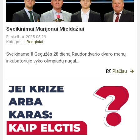
Sveikinimai Marijonui Mieldažiui
Paskelbta: 2025-05-29
Kategorija:
Renginiai
Sveikiname!!! Gegužės 28 dieną Raudondvario dvaro menų
inkubatoriuje vyko olimpiadų nugal...
Plačiau
Jei
krizė
arba
karas:
Kaip
elgtis?
Informacinis