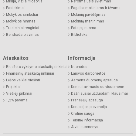
Misija, vizija, filosofija
Neformalusis švietimas
Pasiekimai
Pagalba mokiniams ir tėvams
Mokyklos simboliai
Mokinių pavėžėjimas
Mokyklos himnas
Mokinių maitinimas
Tradiciniai renginiai
Patalpų nuoma
Bendradarbiavimas
Biblioteka
Ataskaitos
Informacija
Biudžeto vykdymo ataskaitų rinkiniai
Nuorodos
Finansinių ataskaitų rinkiniai
Laisvos darbo vietos
Lėšos veiklai viešinti
Asmens duomenų apsauga
Projektai
Konsultavimasis su visuomene
Viešieji pirkimai
Dažniausiai užduodami klausimai
1,2% parama
Pranešėjų apsauga
Korupcijos prevencija
Civilinė sauga
Teisinė informacija
Atviri duomenys