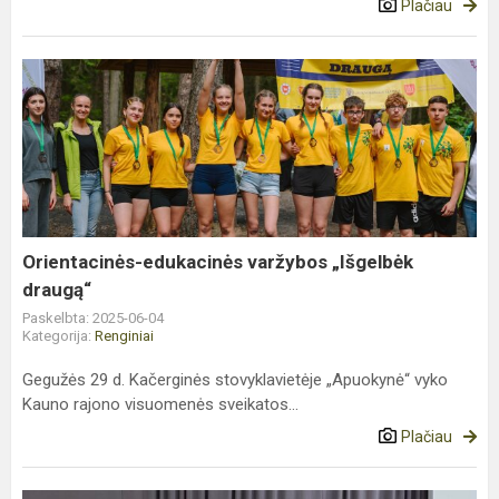
Plačiau
Orientacinės-
edukacinės
varžybos
„Išgelbėk
draugą“
Orientacinės-edukacinės varžybos „Išgelbėk
draugą“
Paskelbta: 2025-06-04
Kategorija:
Renginiai
Gegužės 29 d. Kačerginės stovyklavietėje „Apuokynė“ vyko
Kauno rajono visuomenės sveikatos...
Plačiau