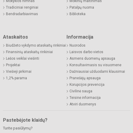
Mokyklos himnas
Mokinių maitinimas
Tradiciniai renginiai
Patalpų nuoma
Bendradarbiavimas
Biblioteka
Ataskaitos
Informacija
Biudžeto vykdymo ataskaitų rinkiniai
Nuorodos
Finansinių ataskaitų rinkiniai
Laisvos darbo vietos
Lėšos veiklai viešinti
Asmens duomenų apsauga
Projektai
Konsultavimasis su visuomene
Viešieji pirkimai
Dažniausiai užduodami klausimai
1,2% parama
Pranešėjų apsauga
Korupcijos prevencija
Civilinė sauga
Teisinė informacija
Atviri duomenys
Pastebėjote klaidų?
Turite pasiūlymų?