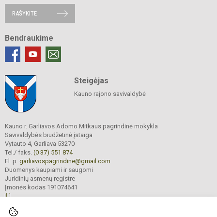
RAŠYKITE
Bendraukime
Steigėjas
Kauno rajono savivaldybė
Kauno r. Garliavos Adomo Mitkaus pagrindinė mokykla
Savivaldybės biudžetinė įstaiga
Vytauto 4, Garliava 53270
Tel./ faks.
(0 37) 551 874
El. p.
garliavospagrindine@gmail.com
Duomenys kaupiami ir saugomi
Juridinių asmenų registre
Įmonės kodas 191074641