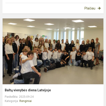
Plačiau
B
v
d
L
Baltų vienybės diena Latvijoje
Paskelbta: 2025-09-24
Kategorija:
Renginiai