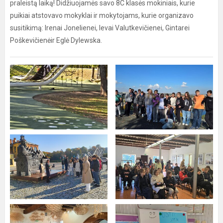
praleistą laiką! Didžiuojamės savo 8C klasės mokiniais, kurie
puikiai atstovavo mokyklai ir mokytojams, kurie organizavo
susitikimą: Irenai Jonelienei, Ievai Valutkevičienei, Gintarei
Poškevičienėir Eglė Dylewska.