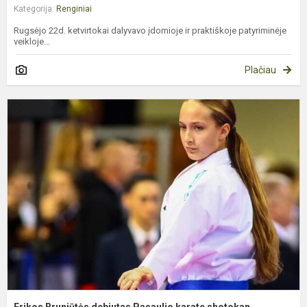
Kategorija:
Renginiai
Rugsėjo 22d. ketvirtokai dalyvavo įdomioje ir praktiškoje patyriminėje
veikloje...
Plačiau
E
B
d
P
k
s
č
Erikos Bruniūtės debiutas Pasaulio karate shotokan