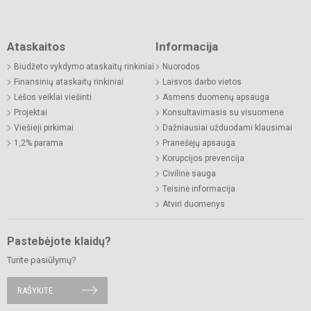
Ataskaitos
Informacija
Biudžeto vykdymo ataskaitų rinkiniai
Nuorodos
Finansinių ataskaitų rinkiniai
Laisvos darbo vietos
Lėšos veiklai viešinti
Asmens duomenų apsauga
Projektai
Konsultavimasis su visuomene
Viešieji pirkimai
Dažniausiai užduodami klausimai
1,2% parama
Pranešėjų apsauga
Korupcijos prevencija
Civilinė sauga
Teisinė informacija
Atviri duomenys
Pastebėjote klaidų?
Turite pasiūlymų?
RAŠYKITE