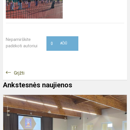
Nepamirškite
0
AČIŪ
padėkoti autoriui
Grįžti
Ankstesnės naujienos
P
R
K
p