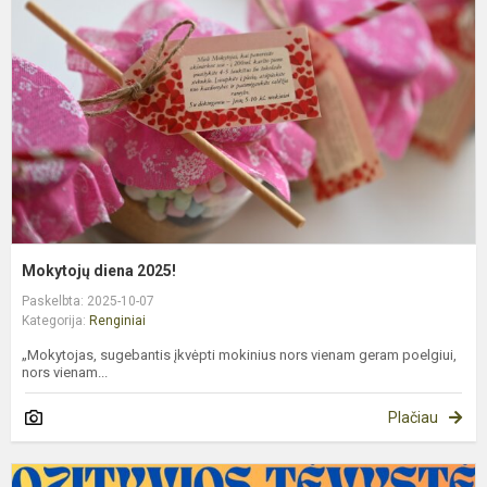
2
Mokytojų diena 2025!
Paskelbta: 2025-10-07
Kategorija:
Renginiai
„Mokytojas, sugebantis įkvėpti mokinius nors vienam geram poelgiui,
nors vienam...
Plačiau
K