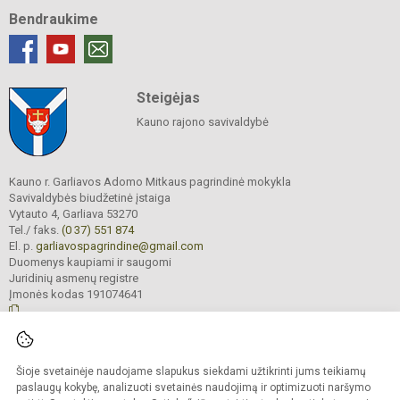
Bendraukime
Steigėjas
Kauno rajono savivaldybė
Kauno r. Garliavos Adomo Mitkaus pagrindinė mokykla
Savivaldybės biudžetinė įstaiga
Vytauto 4, Garliava 53270
Tel./ faks.
(0 37) 551 874
El. p.
garliavospagrindine@gmail.com
Duomenys kaupiami ir saugomi
Juridinių asmenų registre
Įmonės kodas 191074641
© 2022. Kauno r. Garliavos Adomo Mitkaus pagrindinė mokykla. Visos teisės
Šioje svetainėje naudojame slapukus siekdami užtikrinti jums teikiamų
saugomos.
Kopijuoti turinį be raštiško įstaigos administracijos sutikimo griežtai draudžiama
paslaugų kokybę, analizuoti svetainės naudojimą ir optimizuoti naršymo