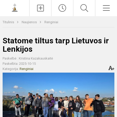
Paieška
Men
Titulinis
Naujienos
Renginiai
Statome tiltus tarp Lietuvos ir
Lenkijos
Paskelbė : Kristina Kazakauskaitė
Paskelbta: 2025-10-15
Kategorija:
Renginiai