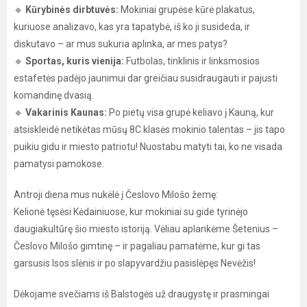
🔹
Kūrybinės dirbtuvės:
Mokiniai grupėse kūrė plakatus,
kuriuose analizavo, kas yra tapatybė, iš ko ji susideda, ir
diskutavo – ar mus sukuria aplinka, ar mes patys?
🔹
Sportas, kuris vienija:
Futbolas, tinklinis ir linksmosios
estafetės padėjo jaunimui dar greičiau susidraugauti ir pajusti
komandinę dvasią.
🔹
Vakarinis Kaunas:
Po pietų visa grupė keliavo į Kauną, kur
atsiskleidė netikėtas mūsų 8C klasės mokinio talentas – jis tapo
puikiu gidu ir miesto patriotu! Nuostabu matyti tai, ko ne visada
pamatysi pamokose.
Antroji diena mus nukėlė į Česlovo Milošo žemę:
Kelionė tęsėsi Kėdainiuose, kur mokiniai su gide tyrinėjo
daugiakultūrę šio miesto istoriją. Vėliau aplankėme Šetenius –
Česlovo Milošo gimtinę – ir pagaliau pamatėme, kur gi tas
garsusis Isos slėnis ir po slapyvardžiu pasislėpęs Nevėžis!
Dėkojame svečiams iš Balstogės už draugystę ir prasmingai