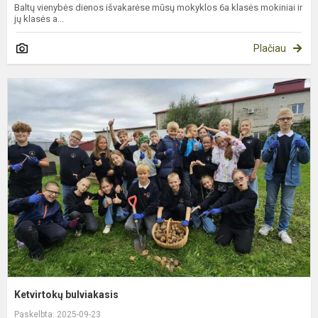
Baltų vienybės dienos išvakarėse mūsų mokyklos 6a klasės mokiniai ir
jų klasės a...
Plačiau
K
b
Ketvirtokų bulviakasis
Paskelbta: 2025-09-23