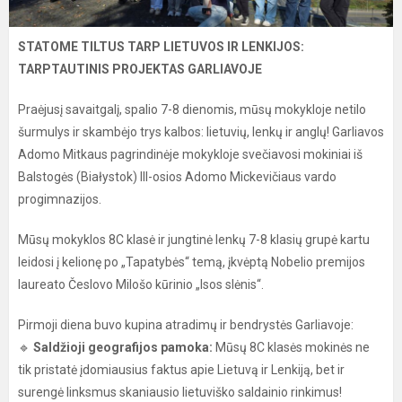
STATOME TILTUS TARP LIETUVOS IR LENKIJOS:
TARPTAUTINIS PROJEKTAS GARLIAVOJE
Praėjusį savaitgalį, spalio 7-8 dienomis, mūsų mokykloje netilo
šurmulys ir skambėjo trys kalbos: lietuvių, lenkų ir anglų! Garliavos
Adomo Mitkaus pagrindinėje mokykloje svečiavosi mokiniai iš
Balstogės (Białystok) III-osios Adomo Mickevičiaus vardo
progimnazijos.
Mūsų mokyklos 8C klasė ir jungtinė lenkų 7-8 klasių grupė kartu
leidosi į kelionę po „Tapatybės“ temą, įkvėptą Nobelio premijos
laureato Česlovo Milošo kūrinio „Isos slėnis“.
Pirmoji diena buvo kupina atradimų ir bendrystės Garliavoje:
🔹
Saldžioji geografijos pamoka:
Mūsų 8C klasės mokinės ne
tik pristatė įdomiausius faktus apie Lietuvą ir Lenkiją, bet ir
surengė linksmus skaniausio lietuviško saldainio rinkimus!