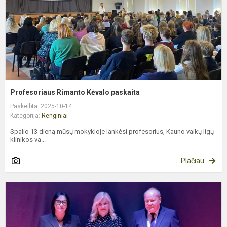
Profesoriaus Rimanto Kėvalo paskaita
Paskelbta: 2025-10-14
Kategorija:
Renginiai
Spalio 13 dieną mūsų mokykloje lankėsi profesorius, Kauno vaikų ligų
klinikos va...
Plačiau
P
K
r
š