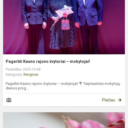
–
m
Pagerbti Kauno rajono švyturiai – mokytojai!
Paskelbta: 2025-10-08
Kategorija:
Renginiai
Pagerbti Kauno rajono švyturiai – mokytojai! 💐 Tarptautinės mokytojų
dienos prog...
Plačiau
M
d