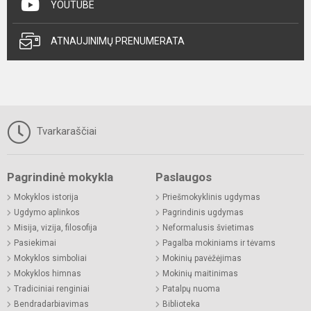
YOUTUBE
ATNAUJINIMŲ PRENUMERATA
Tvarkaraščiai
Pagrindinė mokykla
Paslaugos
Mokyklos istorija
Priešmokyklinis ugdymas
Ugdymo aplinkos
Pagrindinis ugdymas
Misija, vizija, filosofija
Neformalusis švietimas
Pasiekimai
Pagalba mokiniams ir tėvams
Mokyklos simboliai
Mokinių pavėžėjimas
Mokyklos himnas
Mokinių maitinimas
Tradiciniai renginiai
Patalpų nuoma
Bendradarbiavimas
Biblioteka