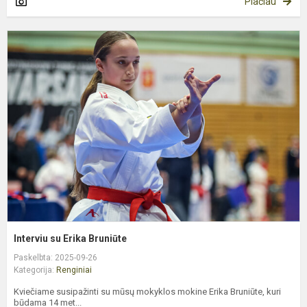
Plačiau
I
s
E
B
Interviu su Erika Bruniūte
Paskelbta: 2025-09-26
Kategorija:
Renginiai
Kviečiame susipažinti su mūsų mokyklos mokine Erika Bruniūte, kuri
būdama 14 met...