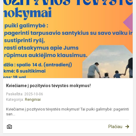
į
p
t
m
Kviečiame į pozityvios tėvystės mokymus!
Paskelbta: 2025-10-06
Kategorija:
Renginiai
Kviečiame į pozityvios tėvystės mokymus! Tai puiki galimybė: pagerinti
san...
Plačiau