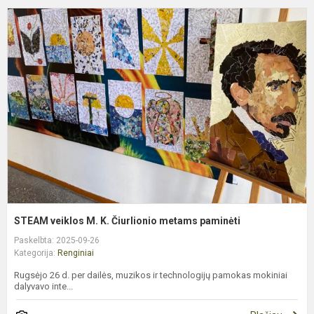
S
v
M
K
Č
m
p
STEAM veiklos M. K. Čiurlionio metams paminėti
Paskelbta: 2025-09-26
Kategorija:
Renginiai
Rugsėjo 26 d. per dailės, muzikos ir technologijų pamokas mokiniai
dalyvavo inte...