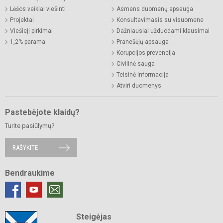
Lėšos veiklai viešinti
Asmens duomenų apsauga
Projektai
Konsultavimasis su visuomene
Viešieji pirkimai
Dažniausiai užduodami klausimai
1,2% parama
Pranešėjų apsauga
Korupcijos prevencija
Civilinė sauga
Teisinė informacija
Atviri duomenys
Pastebėjote klaidų?
Turite pasiūlymų?
RAŠYKITE
Bendraukime
Steigėjas