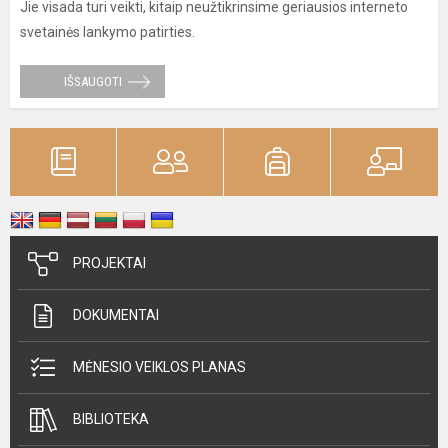
Jie visada turi veikti, kitaip neužtikrinsime geriausios interneto
svetainės lankymo patirties.
IŠSAUGOTI
PROJEKTAI
DOKUMENTAI
MĖNESIO VEIKLOS PLANAS
BIBLIOTEKA