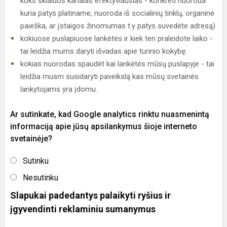
koks sklaidos kanalas efektyviausias - konkreti nuoroda
kuria patys platiname, nuoroda iš socialinių tinklų, organinė
paieška, ar įstaigos žinomumas t.y patys suvedėte adresą)
kokiuose puslapiuose lankėtės ir kiek ten praleidote laiko -
tai leidžia mums daryti išvadas apie turinio kokybę.
kokias nuorodas spaudėt kai lankėtės mūsų puslapyje - tai
leidžia musm susidaryti paveikslą kas mūsų svetainės
lankytojams yra įdomu.
Ar sutinkate, kad Google analytics rinktu nuasmenintą
informaciją apie jūsų apsilankymus šioje interneto
svetainėje?
Sutinku
Nesutinku
Slapukai padedantys palaikyti ryšius ir
įgyvendinti reklaminiu sumanymus