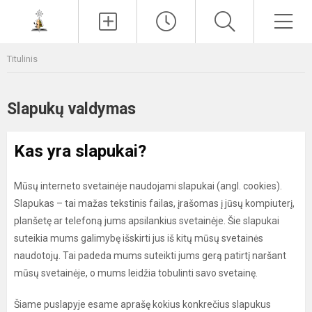
Paieška
Men
Titulinis
Slapukų valdymas
Kas yra slapukai?
Mūsų interneto svetainėje naudojami slapukai (angl. cookies).
Slapukas – tai mažas tekstinis failas, įrašomas į jūsų kompiuterį,
planšetę ar telefoną jums apsilankius svetainėje. Šie slapukai
suteikia mums galimybę išskirti jus iš kitų mūsų svetainės
naudotojų. Tai padeda mums suteikti jums gerą patirtį naršant
mūsų svetainėje, o mums leidžia tobulinti savo svetainę.
Šiame puslapyje esame aprašę kokius konkrečius slapukus