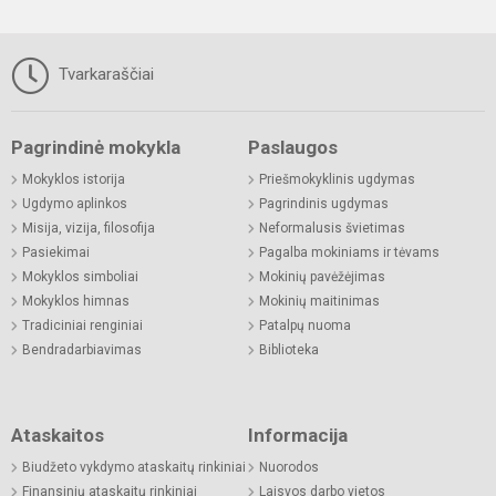
Tvarkaraščiai
Pagrindinė mokykla
Paslaugos
Mokyklos istorija
Priešmokyklinis ugdymas
Ugdymo aplinkos
Pagrindinis ugdymas
Misija, vizija, filosofija
Neformalusis švietimas
Pasiekimai
Pagalba mokiniams ir tėvams
Mokyklos simboliai
Mokinių pavėžėjimas
Mokyklos himnas
Mokinių maitinimas
Tradiciniai renginiai
Patalpų nuoma
Bendradarbiavimas
Biblioteka
Ataskaitos
Informacija
Biudžeto vykdymo ataskaitų rinkiniai
Nuorodos
Finansinių ataskaitų rinkiniai
Laisvos darbo vietos