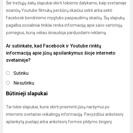
Šie trečiųjų šalių slapukai skirti tokiems dalykams, kaip svetainėje
esančių Youtube filmukų peržiūrų skaičiui sekti arba sekti
Facebook bendrinimo mygtuko paspaudimų skaičių. Šių slapukų
pagalba socialiniai tinklai renka informaciją apie savo vartotojų
pomėgius, kurią vėliau išnaudoja parduodami reklamą.
Ar sutinkate, kad Facebook ir Youtube rinktų
informaciją apie jūsų apsilankymus šioje interneto
svetainėje?
Sutinku
Nesutinku
Būtinieji slapukai
Tai tokie slapukai, kurie skirti prisiminti jūsų naršymui po
interneto svetainei reikalingą informaciją. Pavyzdžiui ankstesnį
aplankytą puslapį arba ankstesnį formos pildymo žingsnį.