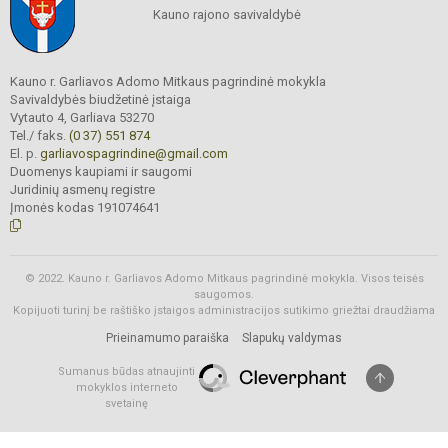
Kauno rajono savivaldybė
Kauno r. Garliavos Adomo Mitkaus pagrindinė mokykla
Savivaldybės biudžetinė įstaiga
Vytauto 4, Garliava 53270
Tel./ faks.
(0 37) 551 874
El. p.
garliavospagrindine@gmail.com
Duomenys kaupiami ir saugomi
Juridinių asmenų registre
Įmonės kodas 191074641
© 2022. Kauno r. Garliavos Adomo Mitkaus pagrindinė mokykla. Visos teisės
saugomos.
Kopijuoti turinį be raštiško įstaigos administracijos sutikimo griežtai draudžiama
Prieinamumo paraiška
Slapukų valdymas
Sumanus būdas atnaujinti
mokyklos interneto
svetainę