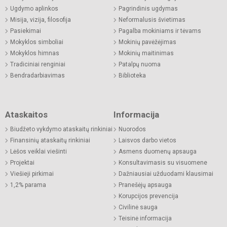
Ugdymo aplinkos
Pagrindinis ugdymas
Misija, vizija, filosofija
Neformalusis švietimas
Pasiekimai
Pagalba mokiniams ir tėvams
Mokyklos simboliai
Mokinių pavėžėjimas
Mokyklos himnas
Mokinių maitinimas
Tradiciniai renginiai
Patalpų nuoma
Bendradarbiavimas
Biblioteka
Ataskaitos
Informacija
Biudžeto vykdymo ataskaitų rinkiniai
Nuorodos
Finansinių ataskaitų rinkiniai
Laisvos darbo vietos
Lėšos veiklai viešinti
Asmens duomenų apsauga
Projektai
Konsultavimasis su visuomene
Viešieji pirkimai
Dažniausiai užduodami klausimai
1,2% parama
Pranešėjų apsauga
Korupcijos prevencija
Civilinė sauga
Teisinė informacija