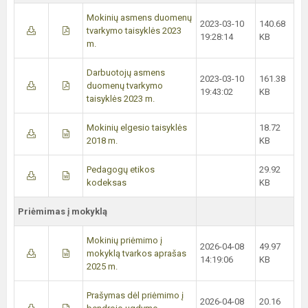
Mokinių asmens duomenų
2023-03-10
140.68
tvarkymo taisyklės 2023
19:28:14
KB
m.
Darbuotojų asmens
2023-03-10
161.38
duomenų tvarkymo
19:43:02
KB
taisyklės 2023 m.
Mokinių elgesio taisyklės
18.72
2018 m.
KB
Pedagogų etikos
29.92
kodeksas
KB
Priėmimas į mokyklą
Mokinių priėmimo į
2026-04-08
49.97
mokyklą tvarkos aprašas
14:19:06
KB
2025 m.
Prašymas dėl priėmimo į
2026-04-08
20.16