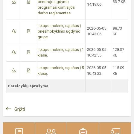
bendrojo ugdymo
33.7 KB
14:19:06
programas komisijos
darbo reglamentas
I etapo mokinių sąrašas į
2026-05-05
98.73
priešmokyklinio ugdymo
10:43:06
KB
grupę.
I etapo mokinių sąrašas į 1
2026-05-05
128.37
klasę.
10:42:55
KB
I etapo mokinių sąrašas į 5
2026-05-05
115.09
klasę.
10:43:22
KB
Pareigybių aprašymai
Grįžti