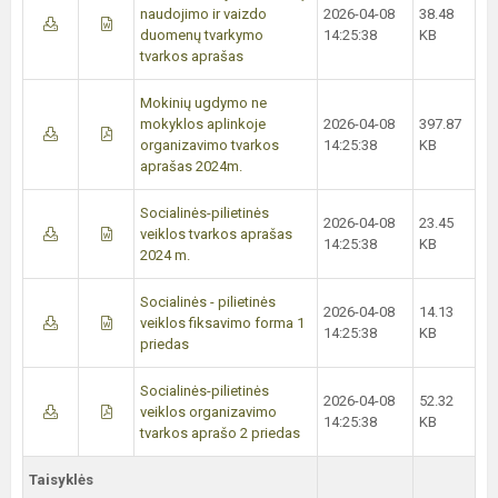
naudojimo ir vaizdo
2026-04-08
38.48
duomenų tvarkymo
14:25:38
KB
tvarkos aprašas
Mokinių ugdymo ne
mokyklos aplinkoje
2026-04-08
397.87
organizavimo tvarkos
14:25:38
KB
aprašas 2024m.
Socialinės-pilietinės
2026-04-08
23.45
veiklos tvarkos aprašas
14:25:38
KB
2024 m.
Socialinės - pilietinės
2026-04-08
14.13
veiklos fiksavimo forma 1
14:25:38
KB
priedas
Socialinės-pilietinės
2026-04-08
52.32
veiklos organizavimo
14:25:38
KB
tvarkos aprašo 2 priedas
Taisyklės