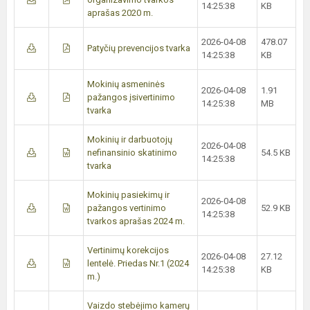
14:25:38
KB
aprašas 2020 m.
2026-04-08
478.07
Patyčių prevencijos tvarka
14:25:38
KB
Mokinių asmeninės
2026-04-08
1.91
pažangos įsivertinimo
14:25:38
MB
tvarka
Mokinių ir darbuotojų
2026-04-08
nefinansinio skatinimo
54.5 KB
14:25:38
tvarka
Mokinių pasiekimų ir
2026-04-08
pažangos vertinimo
52.9 KB
14:25:38
tvarkos aprašas 2024 m.
Vertinimų korekcijos
2026-04-08
27.12
lentelė. Priedas Nr.1 (2024
14:25:38
KB
m.)
Vaizdo stebėjimo kamerų