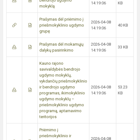
bendrojo ugdymo
14:19:06
KB
mokyklą
Prašymas dėl priėmimo į
2026-04-08
priešmokyklinio ugdymo
40 KB
14:19:06
grupę
Prašymas dėl mokamųjų
2026-04-08
33 KB
dalykų pasirinkimo
14:19:06
Kauno rajono
savivaldybės bendrojo
ugdymo mokyklų,
vykdančių priešmokyklinio
ir bendrojo ugdymo
2026-04-08
53.23
programas, ikimokyklinio
14:19:06
KB
ugdymo mokyklų –
priešmokyklinio ugdymo
programą, aptarnavimo
teritorijos
Priėmimo į
priešmokyklinio ir
2026-04-08