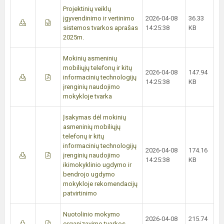
Projektinių veiklų
įgyvendinimo ir vertinimo
2026-04-08
36.33
sistemos tvarkos aprašas
14:25:38
KB
2025m.
Mokinių asmeninių
mobiliųjų telefonų ir kitų
2026-04-08
147.94
informacinių technologijų
14:25:38
KB
įrenginių naudojimo
mokykloje tvarka
Įsakymas dėl mokinių
asmeninių mobiliųjų
telefonų ir kitų
informacinių technologijų
2026-04-08
174.16
įrenginių naudojimo
14:25:38
KB
ikimokyklinio ugdymo ir
bendrojo ugdymo
mokykloje rekomendacijų
patvirtinimo
Nuotolinio mokymo
2026-04-08
215.74
organizavimo tvarkos