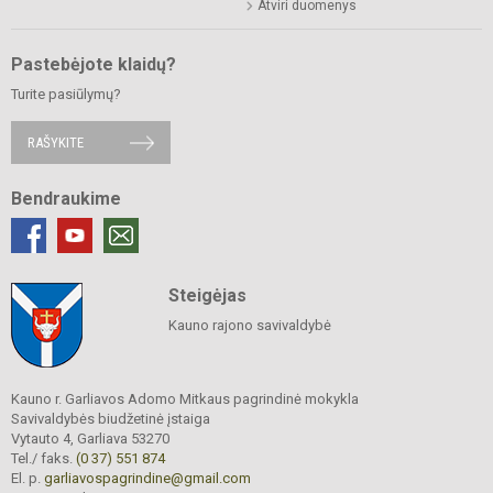
Atviri duomenys
Pastebėjote klaidų?
Turite pasiūlymų?
RAŠYKITE
Bendraukime
Steigėjas
Kauno rajono savivaldybė
Kauno r. Garliavos Adomo Mitkaus pagrindinė mokykla
Savivaldybės biudžetinė įstaiga
Vytauto 4, Garliava 53270
Tel./ faks.
(0 37) 551 874
El. p.
garliavospagrindine@gmail.com