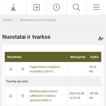
Paieška
Men
Titulinis
Administracinė informacija
Nuostatai ir tvarkos
Nuostatai
Atnaujinta
Dydis
Pagrindinės mokyklos
50.02
nuostatai 2024 m.
KB
Tvarkų aprašai
Mokinių lankomumo
2026-04-08
187.86
užtikrinimo tvarkos
14:25:38
KB
aprašas 2026 m.