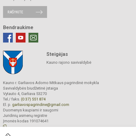
RAŠYKITE
Bendraukime
Steigėjas
Kauno rajono savivaldybė
Kauno r. Garliavos Adomo Mitkaus pagrindinė mokykla
Savivaldybės biudžetinė įstaiga
Vytauto 4, Garliava 53270
Tel./ faks.
(0 37) 551 874
El. p.
garliavospagrindine@gmail.com
Duomenys kaupiami ir saugomi
Juridinių asmenų registre
Įmonės kodas 191074641