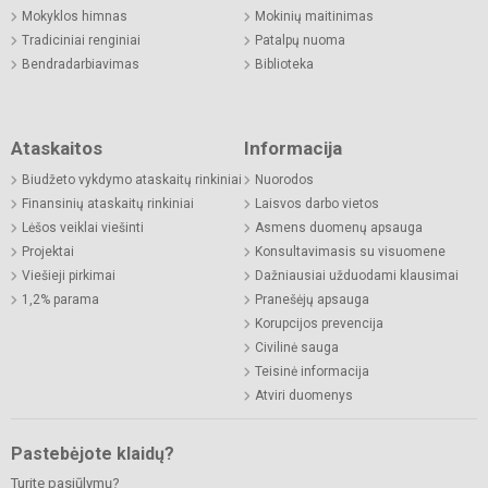
Mokyklos himnas
Mokinių maitinimas
Tradiciniai renginiai
Patalpų nuoma
Bendradarbiavimas
Biblioteka
Ataskaitos
Informacija
Biudžeto vykdymo ataskaitų rinkiniai
Nuorodos
Finansinių ataskaitų rinkiniai
Laisvos darbo vietos
Lėšos veiklai viešinti
Asmens duomenų apsauga
Projektai
Konsultavimasis su visuomene
Viešieji pirkimai
Dažniausiai užduodami klausimai
1,2% parama
Pranešėjų apsauga
Korupcijos prevencija
Civilinė sauga
Teisinė informacija
Atviri duomenys
Pastebėjote klaidų?
Turite pasiūlymų?