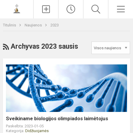
Paieška
Men
Titulinis
Naujienos
2023
RSS
Archyvas 2023 sausis
Sveikiname
biologijos
olimpiados
laimėtojus
Sveikiname biologijos olimpiados laimėtojus
Paskelbta: 2023-01-05
Kategorija:
Didžiuojamės