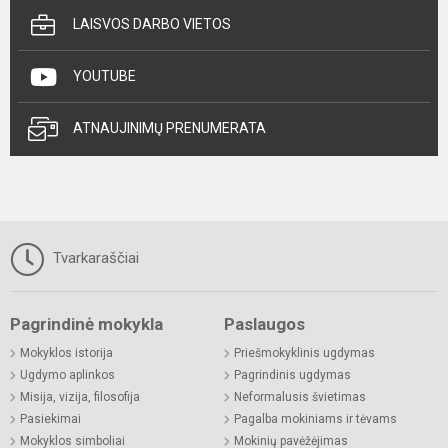
LAISVOS DARBO VIETOS
YOUTUBE
ATNAUJINIMŲ PRENUMERATA
Tvarkaraščiai
Pagrindinė mokykla
Paslaugos
Mokyklos istorija
Priešmokyklinis ugdymas
Ugdymo aplinkos
Pagrindinis ugdymas
Misija, vizija, filosofija
Neformalusis švietimas
Pasiekimai
Pagalba mokiniams ir tėvams
Mokyklos simboliai
Mokinių pavėžėjimas