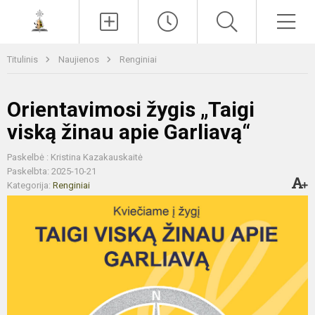
Paieška
Men
Titulinis
Naujienos
Renginiai
Orientavimosi žygis „Taigi
viską žinau apie Garliavą“
Paskelbė : Kristina Kazakauskaitė
Paskelbta: 2025-10-21
Kategorija:
Renginiai