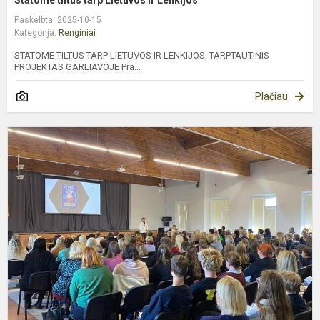
Paskelbta: 2025-10-15
Kategorija:
Renginiai
STATOME TILTUS TARP LIETUVOS IR LENKIJOS: TARPTAUTINIS
PROJEKTAS GARLIAVOJE Pra...
Plačiau
P
R
K
p