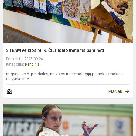
p
STEAM veiklos M. K. Čiurlionio metams paminėti
Paskelbta: 2025-09-26
Kategorija:
Renginiai
Rugsėjo 26 d. per dailės, muzikos ir technologijų pamokas mokiniai
dalyvavo inte...
Plačiau
I
s
E
B