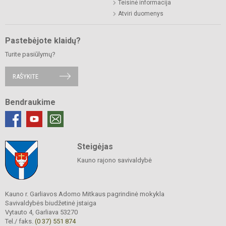
Teisinė informacija
Atviri duomenys
Pastebėjote klaidų?
Turite pasiūlymų?
RAŠYKITE
Bendraukime
Steigėjas
Kauno rajono savivaldybė
Kauno r. Garliavos Adomo Mitkaus pagrindinė mokykla
Savivaldybės biudžetinė įstaiga
Vytauto 4, Garliava 53270
Tel./ faks.
(0 37) 551 874