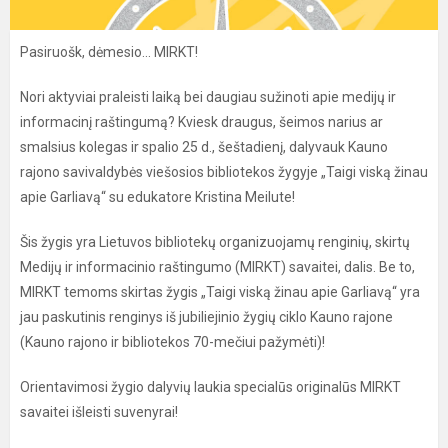
Pasiruošk, dėmesio... MIRKT!
Nori aktyviai praleisti laiką bei daugiau sužinoti apie medijų ir
informacinį raštingumą? Kviesk draugus, šeimos narius ar
smalsius kolegas ir spalio 25 d., šeštadienį, dalyvauk Kauno
rajono savivaldybės viešosios bibliotekos žygyje „Taigi viską žinau
apie Garliavą“ su edukatore Kristina Meilute!
Šis žygis yra Lietuvos bibliotekų organizuojamų renginių, skirtų
Medijų ir informacinio raštingumo (MIRKT) savaitei, dalis. Be to,
MIRKT temoms skirtas žygis „Taigi viską žinau apie Garliavą“ yra
jau paskutinis renginys iš jubiliejinio žygių ciklo Kauno rajone
(Kauno rajono ir bibliotekos 70-mečiui pažymėti)!
Orientavimosi žygio dalyvių laukia specialūs originalūs MIRKT
savaitei išleisti suvenyrai!