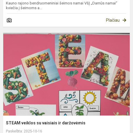
Kauno rajono bendruomeniniai šeimos namai VšĮ „Darnūs namai“
kviečia į šeimoms a...
Plačiau
S
v
s
v
ir
d
STEAM veiklos su vaisiais ir daržovėmis
Paskelbta: 2025-10-16