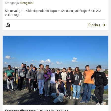
Kategorija:
Renginiai
Šią savaitę 1– 4 klasių mokiniai tapo mažaisiais tyrinėtojais! STEAM
veiklose ji...
Plačiau
S
t
t
L
ir
L
Statome tiltus tarp Lietuvos ir Lenkijos