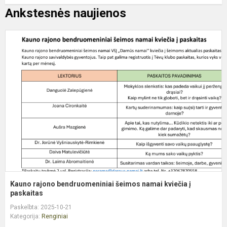
Ankstesnės naujienos
K
r
b
š
n
k
į
p
Kauno rajono bendruomeniniai šeimos namai kviečia į
paskaitas
Paskelbta: 2025-10-21
Kategorija:
Renginiai