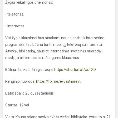
Žygiui reikalingos priemonės:
• telefonas,
• internetas.
Visi žygio klausimai bus atsakomi naudojantis tik internetine
programėle, tad būtina turėti mobilųjį telefoną su internetu.
Atvykę į biblioteką, gausite internetinės svetainės nuorodą į
medijų ir informacinio raštingumo klausimus.
Būtina išankstinė registracija:
https://shorturl.at/xxTXD
Renginio nuoroda:
https://fb.me/e/6a8norevt
Data: spalio 25 d., šeštadienis
Startas: 12 val.
Vieta: Kauno rajono savivaldybės viešoji biblioteka, Vytauto g. 21,