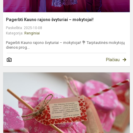
Pagerbti Kauno rajono švyturiai – mokytojai!
Paskelbta: 2025-10-08
Kategorija:
Renginiai
Pagerbti Kauno rajono švyturiai – mokytojai! 💐 Tarptautinės mokytojų
dienos prog...
Plačiau
M
d
2