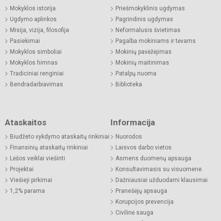
Mokyklos istorija
Priešmokyklinis ugdymas
Ugdymo aplinkos
Pagrindinis ugdymas
Misija, vizija, filosofija
Neformalusis švietimas
Pasiekimai
Pagalba mokiniams ir tėvams
Mokyklos simboliai
Mokinių pavėžėjimas
Mokyklos himnas
Mokinių maitinimas
Tradiciniai renginiai
Patalpų nuoma
Bendradarbiavimas
Biblioteka
Ataskaitos
Informacija
Biudžeto vykdymo ataskaitų rinkiniai
Nuorodos
Finansinių ataskaitų rinkiniai
Laisvos darbo vietos
Lėšos veiklai viešinti
Asmens duomenų apsauga
Projektai
Konsultavimasis su visuomene
Viešieji pirkimai
Dažniausiai užduodami klausimai
1,2% parama
Pranešėjų apsauga
Korupcijos prevencija
Civilinė sauga