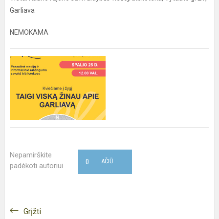
Garliava
NEMOKAMA
Nepamirškite
0
AČIŪ
padėkoti autoriui
Grįžti