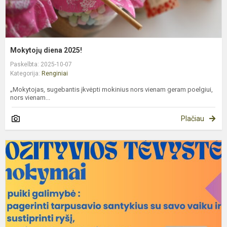
Mokytojų diena 2025!
Paskelbta: 2025-10-07
Kategorija:
Renginiai
„Mokytojas, sugebantis įkvėpti mokinius nors vienam geram poelgiui,
nors vienam...
Plačiau
K
į
p
t
m