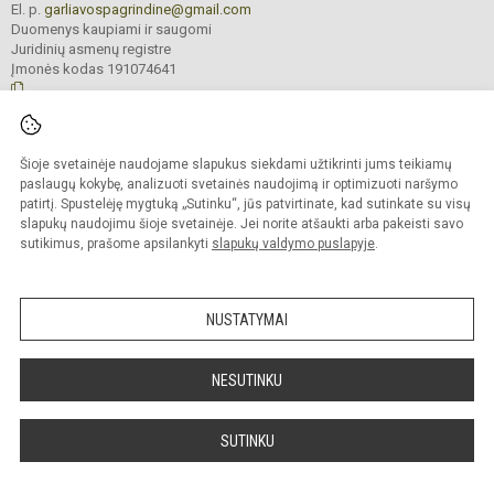
El. p.
garliavospagrindine@gmail.com
Duomenys kaupiami ir saugomi
Juridinių asmenų registre
Įmonės kodas 191074641
© 2022. Kauno r. Garliavos Adomo Mitkaus pagrindinė mokykla. Visos teisės
Šioje svetainėje naudojame slapukus siekdami užtikrinti jums teikiamų
saugomos.
Kopijuoti turinį be raštiško įstaigos administracijos sutikimo griežtai draudžiama
paslaugų kokybę, analizuoti svetainės naudojimą ir optimizuoti naršymo
patirtį. Spustelėję mygtuką „Sutinku“, jūs patvirtinate, kad sutinkate su visų
Prieinamumo paraiška
Slapukų valdymas
slapukų naudojimu šioje svetainėje. Jei norite atšaukti arba pakeisti savo
sutikimus, prašome apsilankyti
slapukų valdymo puslapyje
.
Sumanus būdas atnaujinti
mokyklos interneto
svetainę
NUSTATYMAI
NESUTINKU
SUTINKU