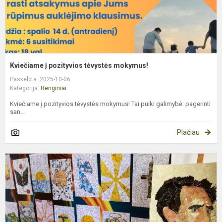
Kviečiame į pozityvios tėvystės mokymus!
Paskelbta: 2025-10-06
Kategorija:
Renginiai
Kviečiame į pozityvios tėvystės mokymus! Tai puiki galimybė: pagerinti
san...
Plačiau
S
v
M
K
Č
m