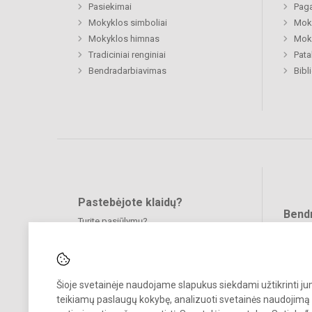
Pasiekimai
Paga
Mokyklos simboliai
Moki
Mokyklos himnas
Moki
Tradiciniai renginiai
Pat
Bendradarbiavimas
Bibl
Pastebėjote klaidų?
Bend
Turite pasiūlymų?
RAŠYKITE
Šioje svetainėje naudojame slapukus siekdami užtikrinti j
teikiamų paslaugų kokybę, analizuoti svetainės naudojimą 