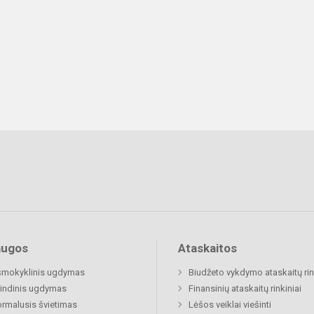
augos
Ataskaitos
šmokyklinis ugdymas
Biudžeto vykdymo ataskaitų rin
indinis ugdymas
Finansinių ataskaitų rinkiniai
rmalusis švietimas
Lėšos veiklai viešinti