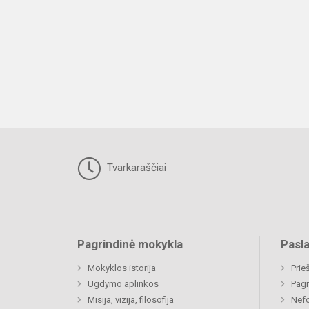
Tvarkaraščiai
Pagrindinė mokykla
Pasl
Mokyklos istorija
Prie
Ugdymo aplinkos
Pagr
Misija, vizija, filosofija
Nefo