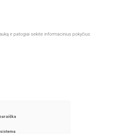
auką ir patogiai sekite informacinius pokyčius.
paraiška
 sistema