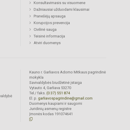
Konsultavimasis su visuomene
Dažniausiai užduodami klausimai
Pranešėjų apsauga
Korupcijos prevencija
Civilinė sauga
Teisinė informacija
Atviri duomenys
Kauno r. Garliavos Adomo Mitkaus pagrindinė
mokykla
Savivaldybės biudžetinė įstaiga
Vytauto 4, Garliava 53270
Tel./ faks.
(0 37) 551 874
valdybė
El. p.
garliavospagrindine@gmail.com
Duomenys kaupiami ir saugomi
Juridinių asmenų registre
Įmonės kodas 191074641