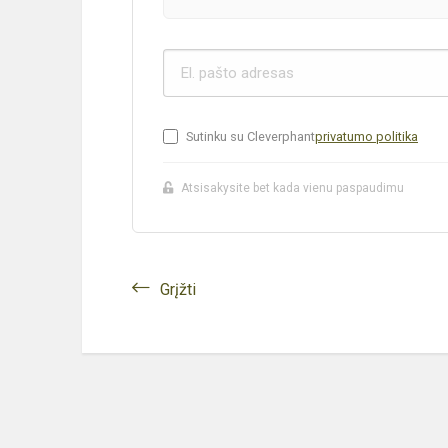
Sutinku su Cleverphant
privatumo politika
Atsisakysite bet kada vienu paspaudimu
Grįžti