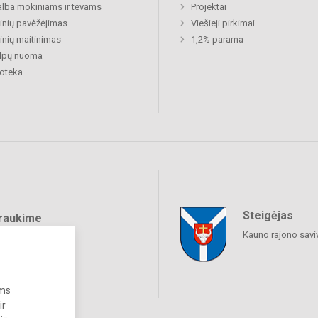
lba mokiniams ir tėvams
Projektai
nių pavėžėjimas
Viešieji pirkimai
nių maitinimas
1,2% parama
alpų nuoma
ioteka
Steigėjas
raukime
Kauno rajono savi
ums
ir