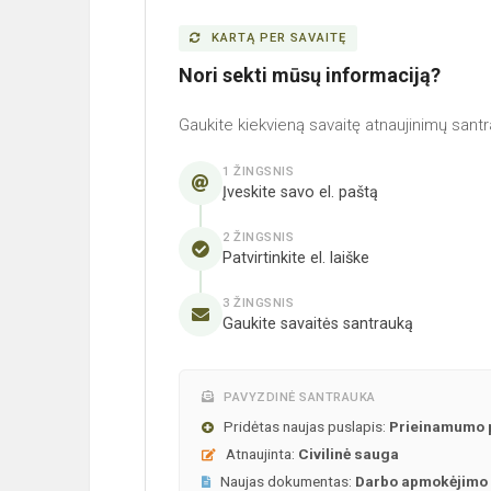
KARTĄ PER SAVAITĘ
Nori sekti mūsų informaciją?
Gaukite kiekvieną savaitę atnaujinimų santr
1 ŽINGSNIS
Įveskite savo el. paštą
2 ŽINGSNIS
Patvirtinkite el. laiške
3 ŽINGSNIS
Gaukite savaitės santrauką
PAVYZDINĖ SANTRAUKA
Pridėtas naujas puslapis:
Prieinamumo 
Atnaujinta:
Civilinė sauga
Naujas dokumentas:
Darbo apmokėjimo