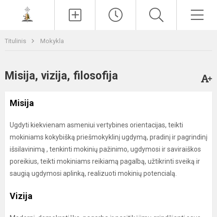
Paieška
Men
Titulinis
Mokykla
Misija, vizija, filosofija
Misija
Ugdyti kiekvienam asmeniui vertybines orientacijas, teikti
mokiniams kokybišką priešmokyklinį ugdymą, pradinį ir pagrindinį
išsilavinimą , tenkinti mokinių pažinimo, ugdymosi ir saviraiškos
poreikius, teikti mokiniams reikiamą pagalbą, užtikrinti sveiką ir
saugią ugdymosi aplinką, realizuoti mokinių potencialą.
Vizija