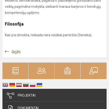
Moderni, demokratiška, pagarba ir pasitikėjimu grindžianti savo
veiklą pagrindinė mokykla, siekianti tvaraus karjeros ir bendrųjų
kompetencijų ugdymo.
Filosofija
Kas yra išmokta, niekada nėra visiškai pamiršta (Seneka).
Grįžti
PROJEKTAI
DOKUMENTAI