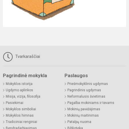
Tvarkaraščiai
Pagrindinė mokykla
Paslaugos
Mokyklos istorija
Priešmokyklinis ugdymas
Ugdymo aplinkos
Pagrindinis ugdymas
Misija, vizija, filosofija
Neformalusis švietimas
Pasiekimai
Pagalba mokiniams ir tėvams
Mokyklos simboliai
Mokinių pavėžėjimas
Mokyklos himnas
Mokinių maitinimas
Tradiciniai renginiai
Patalpų nuoma
Bendradarbiavimas
Biblioteka