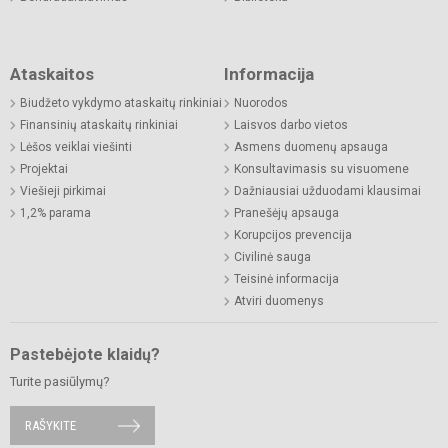
Ataskaitos
Informacija
Biudžeto vykdymo ataskaitų rinkiniai
Nuorodos
Finansinių ataskaitų rinkiniai
Laisvos darbo vietos
Lėšos veiklai viešinti
Asmens duomenų apsauga
Projektai
Konsultavimasis su visuomene
Viešieji pirkimai
Dažniausiai užduodami klausimai
1,2% parama
Pranešėjų apsauga
Korupcijos prevencija
Civilinė sauga
Teisinė informacija
Atviri duomenys
Pastebėjote klaidų?
Turite pasiūlymų?
RAŠYKITE