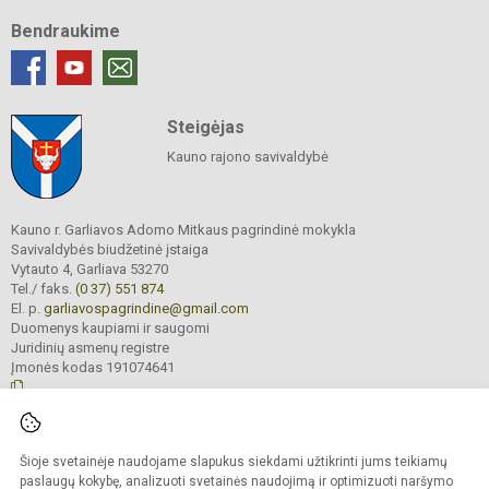
Bendraukime
Steigėjas
Kauno rajono savivaldybė
Kauno r. Garliavos Adomo Mitkaus pagrindinė mokykla
Savivaldybės biudžetinė įstaiga
Vytauto 4, Garliava 53270
Tel./ faks.
(0 37) 551 874
El. p.
garliavospagrindine@gmail.com
Duomenys kaupiami ir saugomi
Juridinių asmenų registre
Įmonės kodas 191074641
© 2022. Kauno r. Garliavos Adomo Mitkaus pagrindinė mokykla. Visos teisės
Šioje svetainėje naudojame slapukus siekdami užtikrinti jums teikiamų
saugomos.
Kopijuoti turinį be raštiško įstaigos administracijos sutikimo griežtai draudžiama
paslaugų kokybę, analizuoti svetainės naudojimą ir optimizuoti naršymo