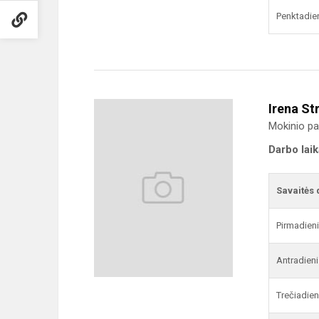
Penktadie
Irena St
Mokinio pa
Darbo lai
Savaitės 
Pirmadien
Antradieni
Trečiadien