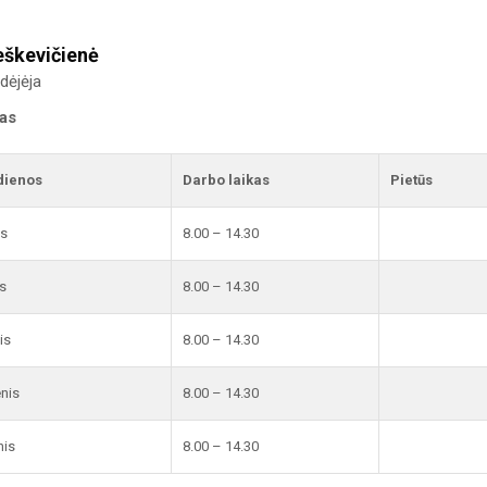
eškevičienė
dėjėja
kas
dienos
Darbo laikas
Pietūs
is
8.00 – 14.30
s
8.00 – 14.30
is
8.00 – 14.30
enis
8.00 – 14.30
nis
8.00 – 14.30