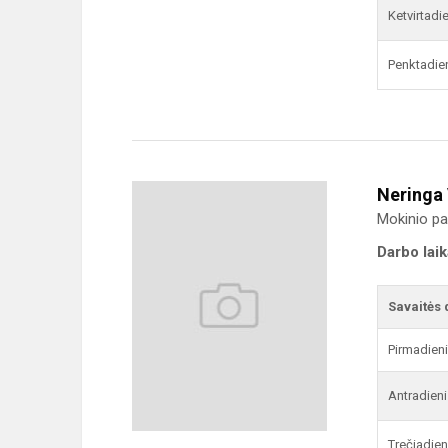
Ketvirtadi
Penktadie
Neringa
Mokinio pa
Darbo lai
Savaitės 
Pirmadien
Antradieni
Trečiadien