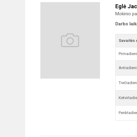
Eglė Ja
Mokinio pa
Darbo lai
Savaitės 
Pirmadien
Antradieni
Trečiadien
Ketvirtadi
Penktadie