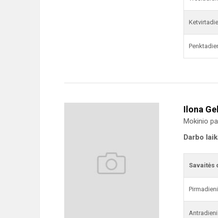
Ketvirtadi
Penktadie
Ilona Ge
Mokinio pa
Darbo lai
Savaitės 
Pirmadien
Antradieni