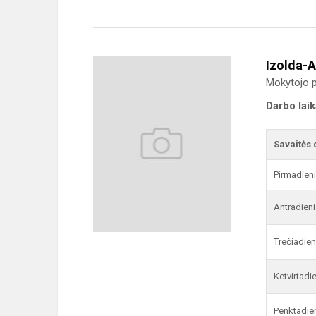
Izolda-A
Mokytojo p
Darbo lai
Savaitės 
Pirmadien
Antradieni
Trečiadien
Ketvirtadi
Penktadie