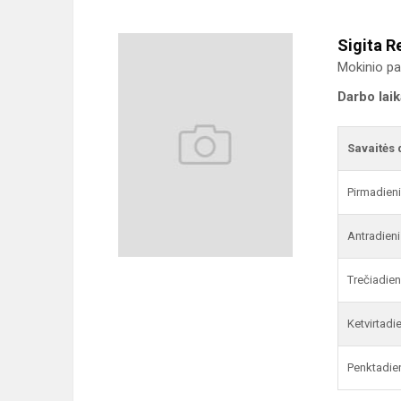
Sigita R
Mokinio pa
Darbo lai
Savaitės 
Pirmadien
Antradieni
Trečiadien
Ketvirtadi
Penktadie