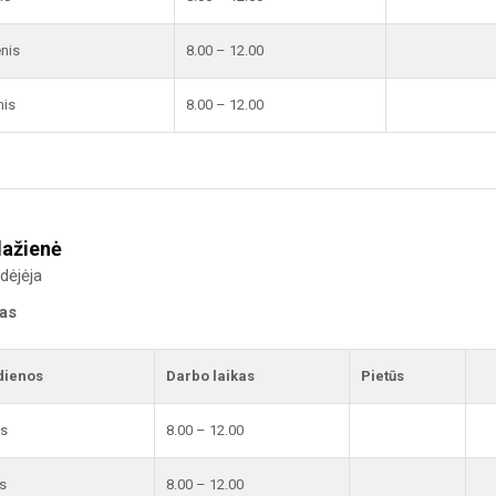
enis
8.00 – 12.00
nis
8.00 – 12.00
lažienė
dėjėja
kas
dienos
Darbo laikas
Pietūs
is
8.00 – 12.00
s
8.00 – 12.00