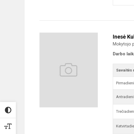
Inesė Ku
Mokytojo p
Darbo lai
Savaitės 
Pirmadien
Antradieni
Trečiadien
Ketvirtadi