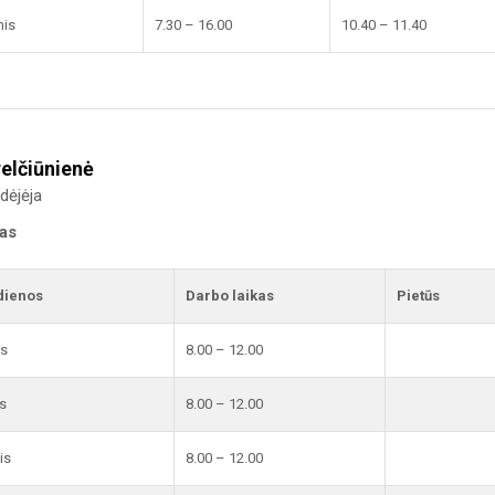
nis
7.30 – 16.00
10.40 – 11.40
relčiūnienė
dėjėja
kas
dienos
Darbo laikas
Pietūs
is
8.00 – 12.00
s
8.00 – 12.00
is
8.00 – 12.00