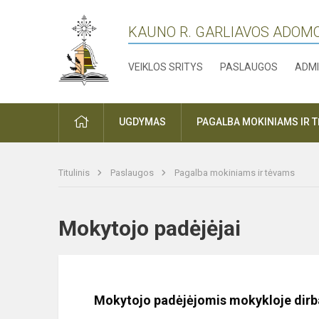
KAUNO R. GARLIAVOS ADOM
VEIKLOS SRITYS
PASLAUGOS
ADMI
PRADŽIA
UGDYMAS
PAGALBA MOKINIAMS IR 
Titulinis
Paslaugos
Pagalba mokiniams ir tėvams
Mokytojo padėjėjai
Mokytojo padėjėjomis mokykloje dirb