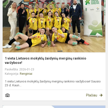
m
ž
m
r
v
1 vieta Lietuvos mokyklų žaidynių merginų rankinio
varžybose!
Paskelbta: 2026-01-23
Kategorija:
Renginiai
1 vieta Lietuvos mokyklų žaidynių merginų rankinio varžybose! Sausio
23 d. Kaun...
Plačiau
P