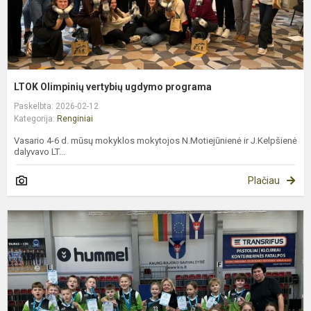
LTOK Olimpinių vertybių ugdymo programa
Paskelbta: 2026-02-12
Kategorija:
Renginiai
Vasario 4-6 d. mūsų mokyklos mokytojos N.Motiejūnienė ir J.Kelpšienė
dalyvavo LT...
Plačiau
“
s
v
v
2
v