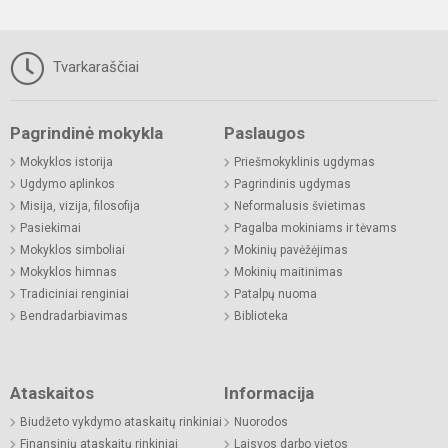
Tvarkaraščiai
Pagrindinė mokykla
Paslaugos
Mokyklos istorija
Priešmokyklinis ugdymas
Ugdymo aplinkos
Pagrindinis ugdymas
Misija, vizija, filosofija
Neformalusis švietimas
Pasiekimai
Pagalba mokiniams ir tėvams
Mokyklos simboliai
Mokinių pavėžėjimas
Mokyklos himnas
Mokinių maitinimas
Tradiciniai renginiai
Patalpų nuoma
Bendradarbiavimas
Biblioteka
Ataskaitos
Informacija
Biudžeto vykdymo ataskaitų rinkiniai
Nuorodos
Finansinių ataskaitų rinkiniai
Laisvos darbo vietos