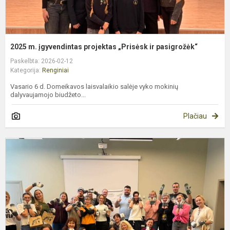
2025 m. įgyvendintas projektas „Prisėsk ir pasigrožėk“
Paskelbta: 2026-02-12
Kategorija:
Renginiai
Vasario 6 d. Domeikavos laisvalaikio salėje vyko mokinių
dalyvaujamojo biudžeto...
Plačiau
L
O
v
u
p