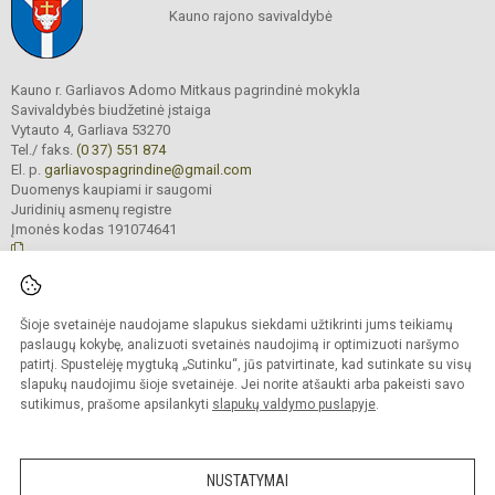
Kauno rajono savivaldybė
Kauno r. Garliavos Adomo Mitkaus pagrindinė mokykla
Savivaldybės biudžetinė įstaiga
Vytauto 4, Garliava 53270
Tel./ faks.
(0 37) 551 874
El. p.
garliavospagrindine@gmail.com
Duomenys kaupiami ir saugomi
Juridinių asmenų registre
Įmonės kodas 191074641
© 2022. Kauno r. Garliavos Adomo Mitkaus pagrindinė mokykla. Visos teisės
Šioje svetainėje naudojame slapukus siekdami užtikrinti jums teikiamų
saugomos.
Kopijuoti turinį be raštiško įstaigos administracijos sutikimo griežtai draudžiama
paslaugų kokybę, analizuoti svetainės naudojimą ir optimizuoti naršymo
patirtį. Spustelėję mygtuką „Sutinku“, jūs patvirtinate, kad sutinkate su visų
Prieinamumo paraiška
Slapukų valdymas
slapukų naudojimu šioje svetainėje. Jei norite atšaukti arba pakeisti savo
sutikimus, prašome apsilankyti
slapukų valdymo puslapyje
.
Sumanus būdas atnaujinti
mokyklos interneto
svetainę
NUSTATYMAI