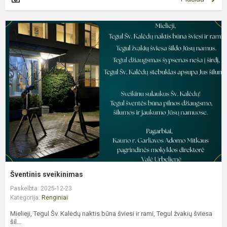
Š
s
Šventinis sveikinimas
Paskelbta: 2025-12-23
Kategorija:
Renginiai
Mielieji, Tegul Šv. Kalėdų naktis būna šviesi ir rami, Tegul žvakių šviesa
šil...