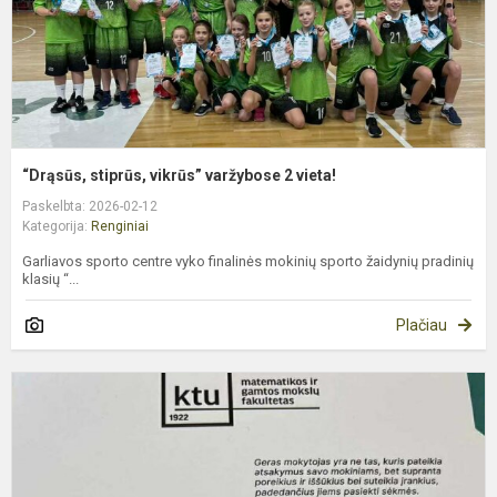
“Drąsūs, stiprūs, vikrūs” varžybose 2 vieta!
Paskelbta: 2026-02-12
Kategorija:
Renginiai
Garliavos sporto centre vyko finalinės mokinių sporto žaidynių pradinių
klasių “...
Plačiau
K
r.
3
ir
4