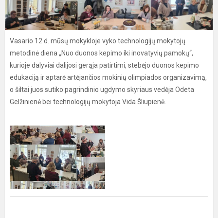
Vasario 12 d. mūsų mokykloje vyko technologijų mokytojų
metodinė diena „Nuo duonos kepimo iki inovatyvių pamokų“,
kurioje dalyviai dalijosi gerąja patirtimi, stebėjo duonos kepimo
edukaciją ir aptarė artėjančios mokinių olimpiados organizavimą,
o šiltai juos sutiko pagrindinio ugdymo skyriaus vedėja Odeta
Gelžinienė bei technologijų mokytoja Vida Šliupienė.