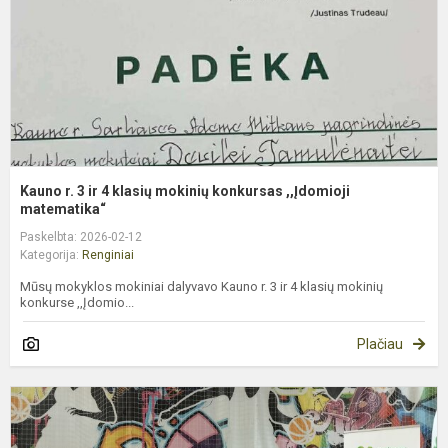
k
m
k
,
m
Kauno r. 3 ir 4 klasių mokinių konkursas ,,Įdomioji
matematika“
Paskelbta: 2026-02-12
Kategorija:
Renginiai
Mūsų mokyklos mokiniai dalyvavo Kauno r. 3 ir 4 klasių mokinių
konkurse ,,Įdomio...
Plačiau
1
v
L