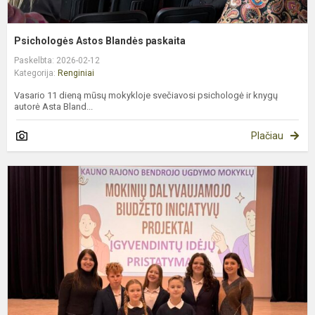
Psichologės Astos Blandės paskaita
Paskelbta: 2026-02-12
Kategorija:
Renginiai
Vasario 11 dieną mūsų mokykloje svečiavosi psichologė ir knygų
autorė Asta Bland...
Plačiau
2
m
į
p
„
ir
p