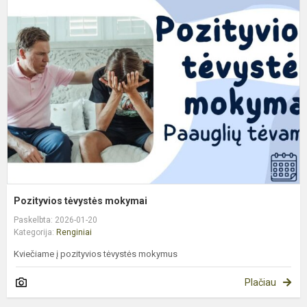
t
m
Pozityvios tėvystės mokymai
Paskelbta: 2026-01-20
Kategorija:
Renginiai
Kviečiame į pozityvios tėvystės mokymus
Plačiau