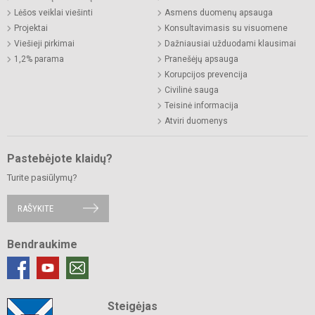
Lėšos veiklai viešinti
Asmens duomenų apsauga
Projektai
Konsultavimasis su visuomene
Viešieji pirkimai
Dažniausiai užduodami klausimai
1,2% parama
Pranešėjų apsauga
Korupcijos prevencija
Civilinė sauga
Teisinė informacija
Atviri duomenys
Pastebėjote klaidų?
Turite pasiūlymų?
RAŠYKITE
Bendraukime
Steigėjas