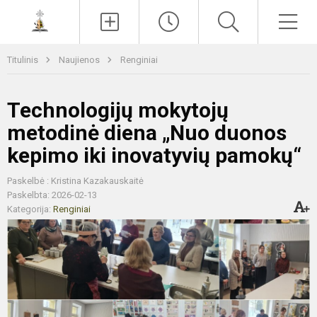
Paieška
Men
Titulinis
Naujienos
Renginiai
Technologijų mokytojų
metodinė diena „Nuo duonos
kepimo iki inovatyvių pamokų“
Paskelbė : Kristina Kazakauskaitė
Paskelbta: 2026-02-13
Kategorija:
Renginiai