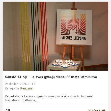
S
1
oj
–
L
g
d
3
m
a
Sausio 13-oji – Laisvės gynėjų diena: 35 metai atminimo
Paskelbta: 2026-01-13
Kategorija:
Renginiai
Pagerbdama Laisvės gynėjus, mūsų mokykla nušvito tautinės
trispalvės – geltonos,...
Plačiau