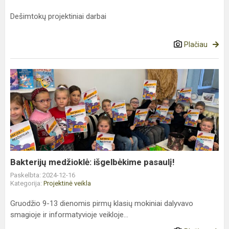
Dešimtokų projektiniai darbai
Plačiau
Bakterijų
medžioklė:
išgelbėkime
pasaulį!
Bakterijų medžioklė: išgelbėkime pasaulį!
Paskelbta: 2024-12-16
Kategorija:
Projektinė veikla
Gruodžio 9-13 dienomis pirmų klasių mokiniai dalyvavo
smagioje ir informatyvioje veikloje...