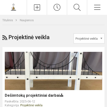
Paieška
Men
Titulinis
Naujienos
RSS
Projektinė veikla
Dešimtokų
projektiniai
darbai
⛪️
Dešimtokų projektiniai darbai⛪️
Paskelbta: 2025-06-12
Kategorija:
Projektinė veikla