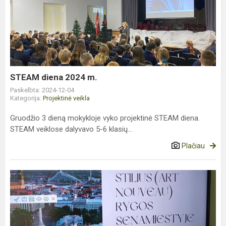
diena
2024
m.
STEAM diena 2024 m.
Paskelbta: 2024-12-04
Kategorija:
Projektinė veikla
Gruodžio 3 dieną mokykloje vyko projektinė STEAM diena.
STEAM veiklose dalyvavo 5-6 klasių...
Plačiau
Tarptautinis
projektas
,,Baltų
literatūros
savaitė