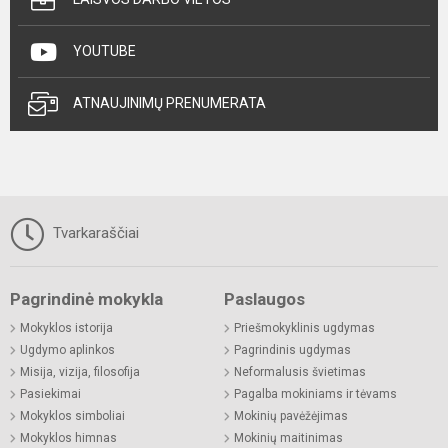
YOUTUBE
ATNAUJINIMŲ PRENUMERATA
Tvarkaraščiai
Pagrindinė mokykla
Paslaugos
Mokyklos istorija
Priešmokyklinis ugdymas
Ugdymo aplinkos
Pagrindinis ugdymas
Misija, vizija, filosofija
Neformalusis švietimas
Pasiekimai
Pagalba mokiniams ir tėvams
Mokyklos simboliai
Mokinių pavėžėjimas
Mokyklos himnas
Mokinių maitinimas