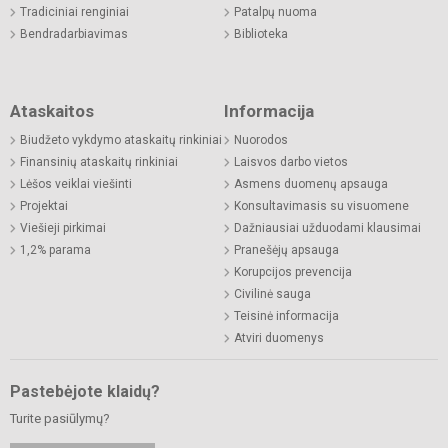
Tradiciniai renginiai
Patalpų nuoma
Bendradarbiavimas
Biblioteka
Ataskaitos
Informacija
Biudžeto vykdymo ataskaitų rinkiniai
Nuorodos
Finansinių ataskaitų rinkiniai
Laisvos darbo vietos
Lėšos veiklai viešinti
Asmens duomenų apsauga
Projektai
Konsultavimasis su visuomene
Viešieji pirkimai
Dažniausiai užduodami klausimai
1,2% parama
Pranešėjų apsauga
Korupcijos prevencija
Civilinė sauga
Teisinė informacija
Atviri duomenys
Pastebėjote klaidų?
Turite pasiūlymų?