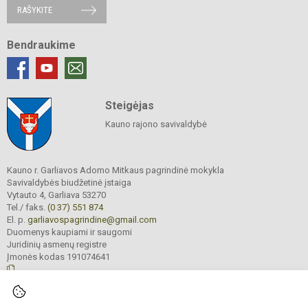
RAŠYKITE
Bendraukime
Steigėjas
Kauno rajono savivaldybė
Kauno r. Garliavos Adomo Mitkaus pagrindinė mokykla
Savivaldybės biudžetinė įstaiga
Vytauto 4, Garliava 53270
Tel./ faks.
(0 37) 551 874
El. p.
garliavospagrindine@gmail.com
Duomenys kaupiami ir saugomi
Juridinių asmenų registre
Įmonės kodas 191074641
© 2022. Kauno r. Garliavos Adomo Mitkaus pagrindinė mokykla. Visos teisės