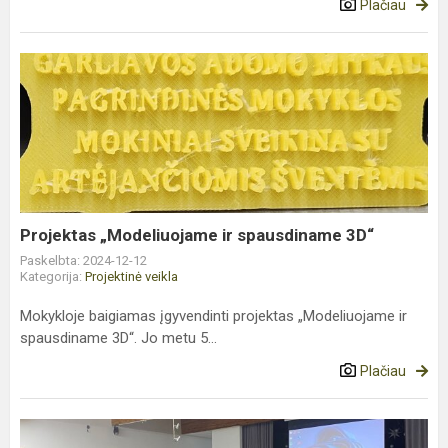
Plačiau
Projektas
„Modeliuojame
ir
spausdiname
3D“
Projektas „Modeliuojame ir spausdiname 3D“
Paskelbta: 2024-12-12
Kategorija:
Projektinė veikla
Mokykloje baigiamas įgyvendinti projektas „Modeliuojame ir
spausdiname 3D“. Jo metu 5...
Plačiau
STEAM