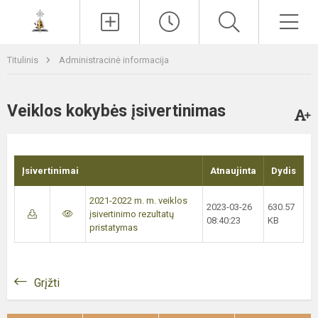
Paieška
Men
Titulinis
Administracinė informacija
Veiklos kokybės įsivertinimas
Įsivertinimai
Atnaujinta
Dydis
2021-2022 m. m. veiklos
2023-03-26
630.57
įsivertinimo rezultatų
08:40:23
KB
pristatymas
Grįžti