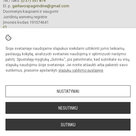
Tel./ faks.
(0 37) 551 874
El. p.
garliavospagrindine@gmail.com
Duomenys kaupiami ir saugomi
Juridinių asmenų registre
Įmonės kodas 191074641
© 2022. Kauno r. Garliavos Adomo Mitkaus pagrindinė mokykla. Visos teisės
Šioje svetainėje naudojame slapukus siekdami užtikrinti jums teikiamų
saugomos.
Kopijuoti turinį be raštiško įstaigos administracijos sutikimo griežtai draudžiama
paslaugų kokybę, analizuoti svetainės naudojimą ir optimizuoti naršymo
patirtį. Spustelėję mygtuką „Sutinku“, jūs patvirtinate, kad sutinkate su visų
Prieinamumo paraiška
Slapukų valdymas
slapukų naudojimu šioje svetainėje. Jei norite atšaukti arba pakeisti savo
sutikimus, prašome apsilankyti
slapukų valdymo puslapyje
.
Sumanus būdas atnaujinti
mokyklos interneto
svetainę
NUSTATYMAI
NESUTINKU
SUTINKU