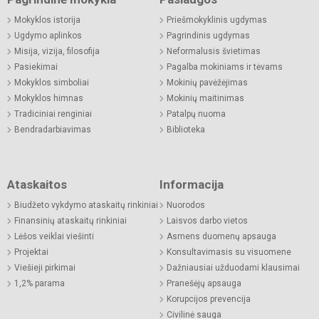
Mokyklos istorija
Priešmokyklinis ugdymas
Ugdymo aplinkos
Pagrindinis ugdymas
Misija, vizija, filosofija
Neformalusis švietimas
Pasiekimai
Pagalba mokiniams ir tėvams
Mokyklos simboliai
Mokinių pavėžėjimas
Mokyklos himnas
Mokinių maitinimas
Tradiciniai renginiai
Patalpų nuoma
Bendradarbiavimas
Biblioteka
Ataskaitos
Informacija
Biudžeto vykdymo ataskaitų rinkiniai
Nuorodos
Finansinių ataskaitų rinkiniai
Laisvos darbo vietos
Lėšos veiklai viešinti
Asmens duomenų apsauga
Projektai
Konsultavimasis su visuomene
Viešieji pirkimai
Dažniausiai užduodami klausimai
1,2% parama
Pranešėjų apsauga
Korupcijos prevencija
Civilinė sauga