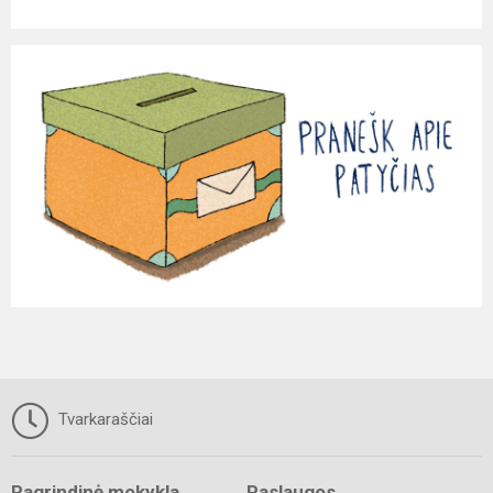
Tvarkaraščiai
Pagrindinė mokykla
Paslaugos