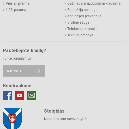
Viešieji pirkimai
Dažniausiai užduodami klausimai
1,2% parama
Pranešėjų apsauga
Korupcijos prevencija
Civilinė sauga
Teisinė informacija
Atviri duomenys
Pastebėjote klaidų?
Turite pasiūlymų?
RAŠYKITE
Bendraukime
Steigėjas
Kauno rajono savivaldybė