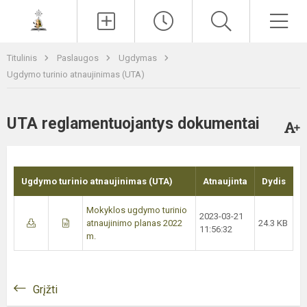
Paieška
Men
Titulinis
Paslaugos
Ugdymas
Ugdymo turinio atnaujinimas (UTA)
UTA reglamentuojantys dokumentai
Ugdymo turinio atnaujinimas (UTA)
Atnaujinta
Dydis
Mokyklos ugdymo turinio
2023-03-21
atnaujinimo planas 2022
24.3 KB
11:56:32
m.
Grįžti