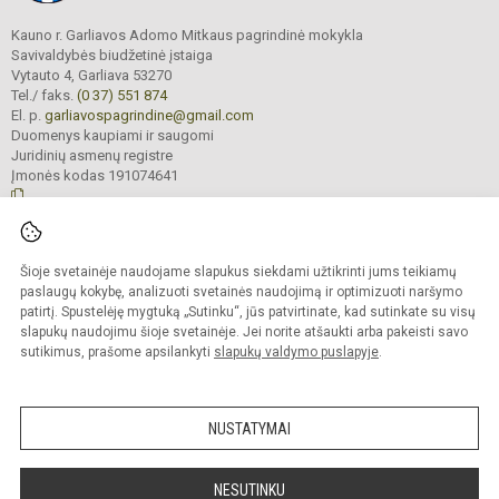
Kauno r. Garliavos Adomo Mitkaus pagrindinė mokykla
Savivaldybės biudžetinė įstaiga
Vytauto 4, Garliava 53270
Tel./ faks.
(0 37) 551 874
El. p.
garliavospagrindine@gmail.com
Duomenys kaupiami ir saugomi
Juridinių asmenų registre
Įmonės kodas 191074641
© 2022. Kauno r. Garliavos Adomo Mitkaus pagrindinė mokykla. Visos teisės
Šioje svetainėje naudojame slapukus siekdami užtikrinti jums teikiamų
saugomos.
Kopijuoti turinį be raštiško įstaigos administracijos sutikimo griežtai draudžiama
paslaugų kokybę, analizuoti svetainės naudojimą ir optimizuoti naršymo
patirtį. Spustelėję mygtuką „Sutinku“, jūs patvirtinate, kad sutinkate su visų
Prieinamumo paraiška
Slapukų valdymas
slapukų naudojimu šioje svetainėje. Jei norite atšaukti arba pakeisti savo
sutikimus, prašome apsilankyti
slapukų valdymo puslapyje
.
Sumanus būdas atnaujinti
mokyklos interneto
svetainę
NUSTATYMAI
NESUTINKU