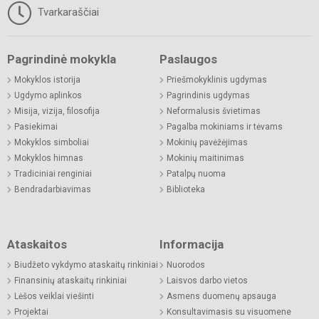
Tvarkaraščiai
Pagrindinė mokykla
Paslaugos
Mokyklos istorija
Priešmokyklinis ugdymas
Ugdymo aplinkos
Pagrindinis ugdymas
Misija, vizija, filosofija
Neformalusis švietimas
Pasiekimai
Pagalba mokiniams ir tėvams
Mokyklos simboliai
Mokinių pavėžėjimas
Mokyklos himnas
Mokinių maitinimas
Tradiciniai renginiai
Patalpų nuoma
Bendradarbiavimas
Biblioteka
Ataskaitos
Informacija
Biudžeto vykdymo ataskaitų rinkiniai
Nuorodos
Finansinių ataskaitų rinkiniai
Laisvos darbo vietos
Lėšos veiklai viešinti
Asmens duomenų apsauga
Projektai
Konsultavimasis su visuomene