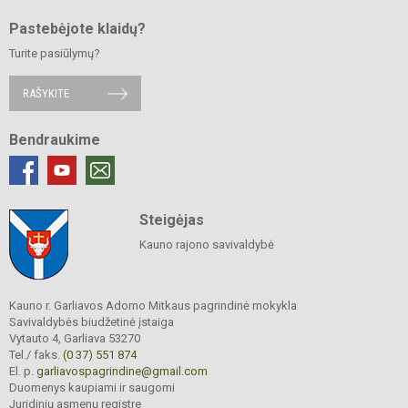
Pastebėjote klaidų?
Turite pasiūlymų?
RAŠYKITE
Bendraukime
Steigėjas
Kauno rajono savivaldybė
Kauno r. Garliavos Adomo Mitkaus pagrindinė mokykla
Savivaldybės biudžetinė įstaiga
Vytauto 4, Garliava 53270
Tel./ faks.
(0 37) 551 874
El. p.
garliavospagrindine@gmail.com
Duomenys kaupiami ir saugomi
Juridinių asmenų registre