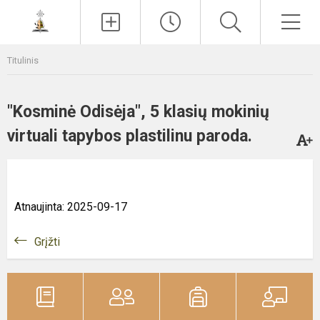
Paieška
Men
Titulinis
"Kosminė Odisėja", 5 klasių mokinių
virtuali tapybos plastilinu paroda.
Atnaujinta: 2025-09-17
Grįžti