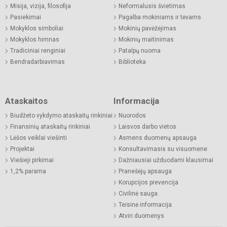
Misija, vizija, filosofija
Neformalusis švietimas
Pasiekimai
Pagalba mokiniams ir tėvams
Mokyklos simboliai
Mokinių pavėžėjimas
Mokyklos himnas
Mokinių maitinimas
Tradiciniai renginiai
Patalpų nuoma
Bendradarbiavimas
Biblioteka
Ataskaitos
Informacija
Biudžeto vykdymo ataskaitų rinkiniai
Nuorodos
Finansinių ataskaitų rinkiniai
Laisvos darbo vietos
Lėšos veiklai viešinti
Asmens duomenų apsauga
Projektai
Konsultavimasis su visuomene
Viešieji pirkimai
Dažniausiai užduodami klausimai
1,2% parama
Pranešėjų apsauga
Korupcijos prevencija
Civilinė sauga
Teisinė informacija
Atviri duomenys