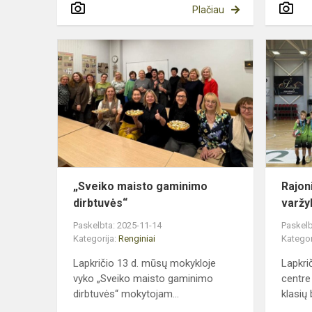
Plačiau
„Sveiko
maisto
gaminimo
dirbtuvės“
„Sveiko maisto gaminimo
Rajon
dirbtuvės“
varžyb
Paskelbta: 2025-11-14
Paskelb
Kategorija:
Renginiai
Kategor
Lapkričio 13 d. mūsų mokykloje
Lapkri
vyko „Sveiko maisto gaminimo
centre
dirbtuvės“ mokytojam...
klasių b