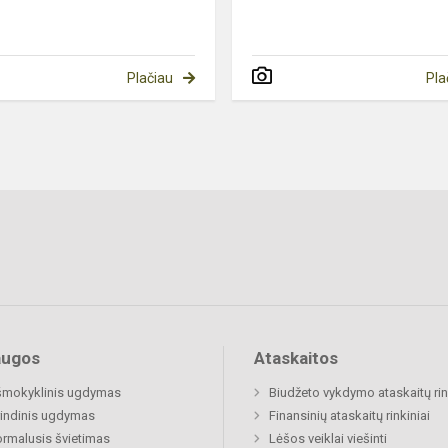
Plačiau
Pla
augos
Ataskaitos
šmokyklinis ugdymas
Biudžeto vykdymo ataskaitų rin
indinis ugdymas
Finansinių ataskaitų rinkiniai
rmalusis švietimas
Lėšos veiklai viešinti