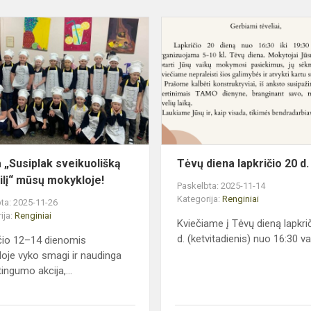
Akcija
„Susiplak
sveikuolišką
kokteilį“
mūsų
mokykloje!
a „Susiplak sveikuolišką
Tėvų diena lapkričio 20 d.
ilį“ mūsų mokykloje!
Paskelbta: 2025-11-14
Kategorija:
Renginiai
ta: 2025-11-26
ija:
Renginiai
Kviečiame į Tėvų dieną lapkri
d. (ketvitadienis) nuo 16:30 va
čio 12–14 dienomis
oje vyko smagi ir naudinga
ingumo akcija,...