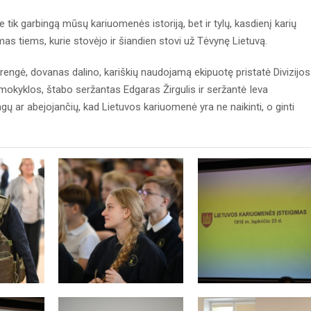
tik garbingą mūsų kariuomenės istoriją, bet ir tylų, kasdienį karių
s tiems, kurie stovėjo ir šiandien stovi už Tėvynę Lietuvą.
engė, dovanas dalino, kariškių naudojamą ekipuotę pristatė Divizijos
okyklos, štabo seržantas Edgaras Žirgulis ir seržantė Ieva
ų ar abejojančių, kad Lietuvos kariuomenė yra ne naikinti, o ginti