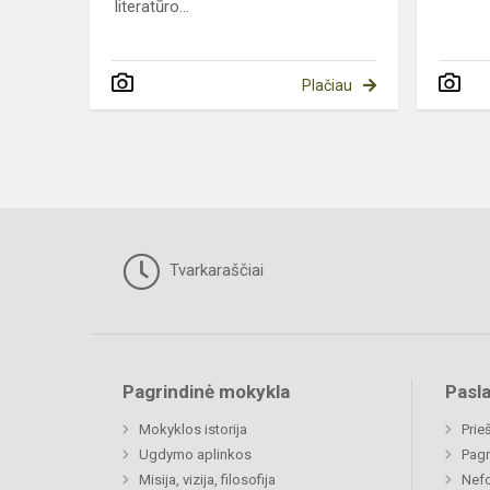
literatūro...
Plačiau
Tvarkaraščiai
Pagrindinė mokykla
Pasl
Mokyklos istorija
Prie
Ugdymo aplinkos
Pagr
Misija, vizija, filosofija
Nefo