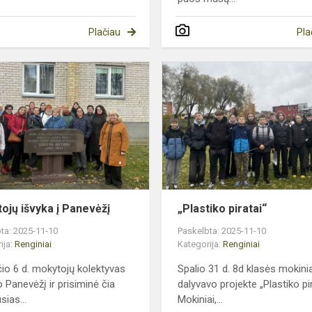
Plačiau
Pla
Mokytojų
išvyka
į
Panevėžį
ojų išvyka į Panevėžį
„Plastiko piratai“
ta: 2025-11-10
Paskelbta: 2025-11-10
ija:
Renginiai
Kategorija:
Renginiai
čio 6 d. mokytojų kolektyvas
Spalio 31 d. 8d klasės mokinia
o Panevėžį ir prisiminė čia
dalyvavo projekte „Plastiko pir
sias...
Mokiniai,...