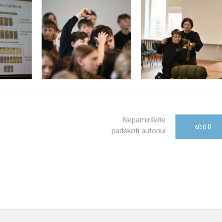
Nepamirškite
0
AČIŪ
padėkoti autoriui