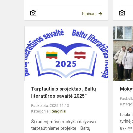
Plačiau
Tarptautinis
projektas
,,Baltų
literatūros
savaitė
2025“
Tarptautinis projektas ,,Baltų
Mokyt
literatūros savaitė 2025“
Paskelb
Kategor
Paskelbta: 2025-11-10
Kategorija:
Renginiai
Lapkri
tyrinėj
Šį rudenį mūsų mokykla dalyvavo
gyvenu
tarptautiniame projekte ,,Baltų