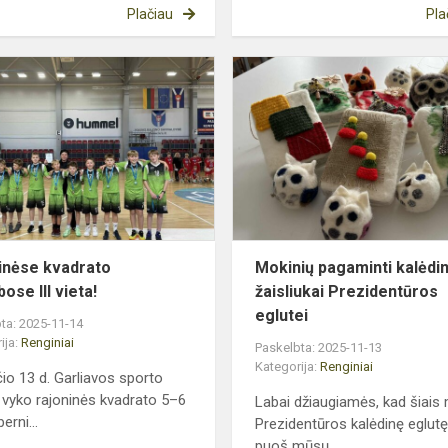
Plačiau
Pla
Rajoninėse
kvadrato
varžybose
III
vieta!
inėse kvadrato
Mokinių pagaminti kalėdin
ose III vieta!
žaisliukai Prezidentūros
eglutei
ta: 2025-11-14
ija:
Renginiai
Paskelbta: 2025-11-13
Kategorija:
Renginiai
čio 13 d. Garliavos sporto
 vyko rajoninės kvadrato 5–6
Labai džiaugiamės, kad šiais
erni...
Prezidentūros kalėdinę eglutę
puoš mūsų...