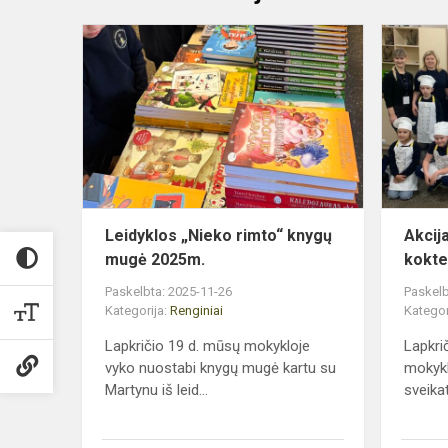
Leidyklos
„Nieko
rimto“
knygų
mugė
2025m.
Leidyklos „Nieko rimto“ knygų
Akcij
mugė 2025m.
kokte
Paskelbta: 2025-11-26
Paskelb
Kategorija:
Renginiai
Kategor
Lapkričio 19 d. mūsų mokykloje
Lapkri
vyko nuostabi knygų mugė kartu su
mokykl
Martynu iš leid...
sveikat