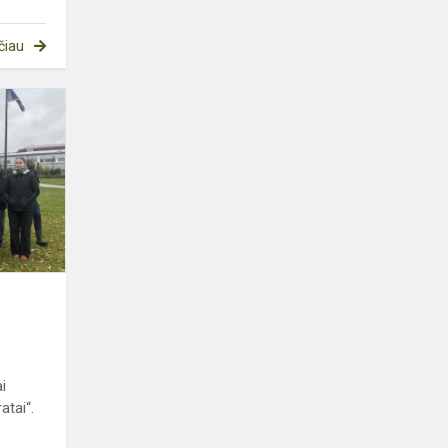
čiau
„Plastiko
piratai“
i
atai“.