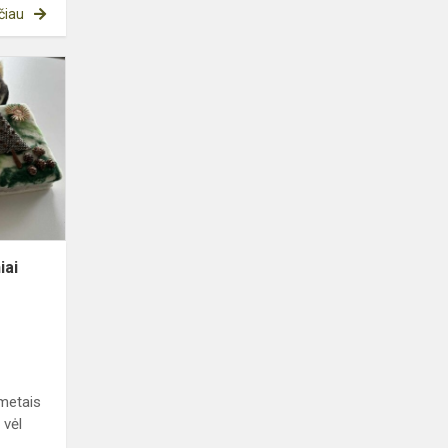
čiau
Mokinių
pagaminti
kalėdiniai
žaisliukai
Prezidentūros
eglut...
iai
 metais
 vėl