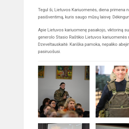
Tegul ši, Lietuvos Kariuomenės, diena primena ne 
pasišventimą, kuris saugo mūsų laisvę. Dėkinguma
Apie Lietuvos kariuomenę pasakojo, viktoriną sur
generolo Stasio Raštikio Lietuvos kariuomenės m
Dzeveltauskaitė. Kariška pamoka, nepaliko abejing
pasiruošusi.