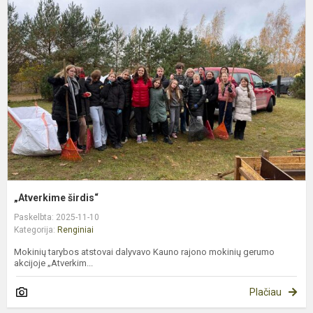
š
„Atverkime širdis“
Paskelbta: 2025-11-10
Kategorija:
Renginiai
Mokinių tarybos atstovai dalyvavo Kauno rajono mokinių gerumo
akcijoje „Atverkim...
Plačiau