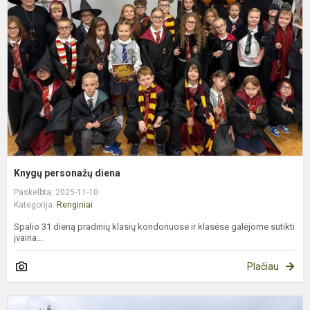
d
Knygų personažų diena
Paskelbta: 2025-11-10
Kategorija:
Renginiai
Spalio 31 dieną pradinių klasių koridoriuose ir klasėse galėjome sutikti
įvairia...
Plačiau
„