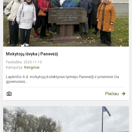
Mokytojų išvyka į Panevėžį
Paskelbta: 2025-11-10
Kategorija:
Renginiai
Lapkričio 6 d. mokytojų kolektyvas tyrinėjo Panevėžį ir prisiminė čia
gyvenusias...
Plačiau
„
p