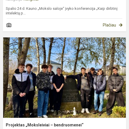
Spalio 24 d. Kauno „Mokslo saloje“ įvyko konferencija „Kaip dirbtinį
intelektą p...
Plačiau
P
„
–
b
Projektas „Moksleiviai – bendruomenei“