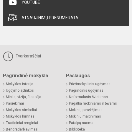
YOUTUBE
ATNAUJINIMŲ PRENUMERATA
Tvarkaraščiai
Pagrindinė mokykla
Paslaugos
Mokyklos istorija
Priešmokyklinis ugdymas
Ugdymo aplinkos
Pagrindinis ugdymas
Misija, vizija, filosofija
Neformalusis švietimas
Pasiekimai
Pagalba mokiniams ir tėvams
Mokyklos simboliai
Mokinių pavėžėjimas
Mokyklos himnas
Mokinių maitinimas
Tradiciniai renginiai
Patalpų nuoma
Bendradarbiavimas
Biblioteka