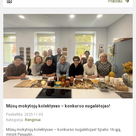
Plačiau
M
m
k
–
k
n
Mūsų mokytojų kolektyvas – konkurso nugalėtojas!
Paskelbta: 2025-11-03
Kategorija:
Renginiai
Mūsų mokytojų kolektyvas – konkurso nugalėtojas! Spalio 16-ąją,
minint Pasaulin...