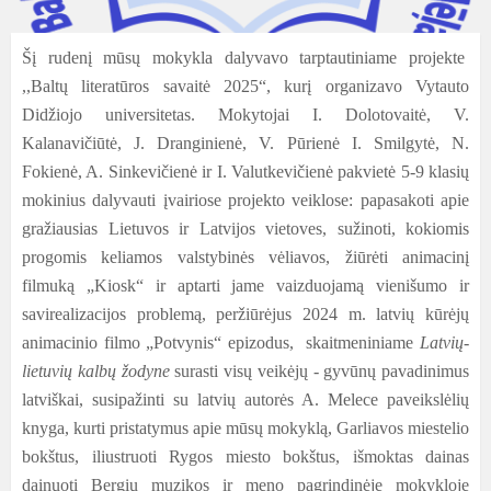
Šį rudenį mūsų mokykla dalyvavo tarptautiniame projekte
,,Baltų literatūros savaitė 2025“, kurį organizavo Vytauto
Didžiojo universitetas. Mokytojai I. Dolotovaitė, V.
Kalanavičiūtė, J. Dranginienė, V. Pūrienė I. Smilgytė, N.
Fokienė, A. Sinkevičienė ir I. Valutkevičienė pakvietė 5-9 klasių
mokinius dalyvauti įvairiose projekto veiklose: papasakoti apie
gražiausias Lietuvos ir Latvijos vietoves, sužinoti, kokiomis
progomis keliamos valstybinės vėliavos, žiūrėti animacinį
filmuką „Kiosk“ ir aptarti jame vaizduojamą vienišumo ir
savirealizacijos problemą, peržiūrėjus 2024 m. latvių kūrėjų
animacinio filmo „Potvynis“ epizodus, skaitmeniniame
Latvių-
lietuvių kalbų žodyne
surasti visų veikėjų - gyvūnų pavadinimus
latviškai, susipažinti su latvių autorės A. Melece paveikslėlių
knyga, kurti pristatymus apie mūsų mokyklą, Garliavos miestelio
bokštus, iliustruoti Rygos miesto bokštus, išmoktas dainas
dainuoti Bergių muzikos ir meno pagrindinėje mokykloje