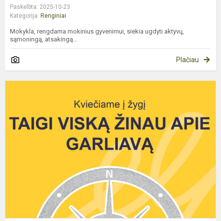
Paskelbta: 2025-10-23
Kategorija:
Renginiai
Mokykla, rengdama mokinius gyvenimui, siekia ugdyti aktyvų,
sąmoningą, atsakingą...
Plačiau
O
ž
„
v
ž
a
G