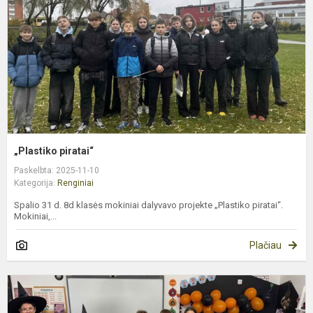
„Plastiko piratai“
Paskelbta: 2025-11-10
Kategorija:
Renginiai
Spalio 31 d. 8d klasės mokiniai dalyvavo projekte „Plastiko piratai“.
Mokiniai,...
Plačiau
K
p