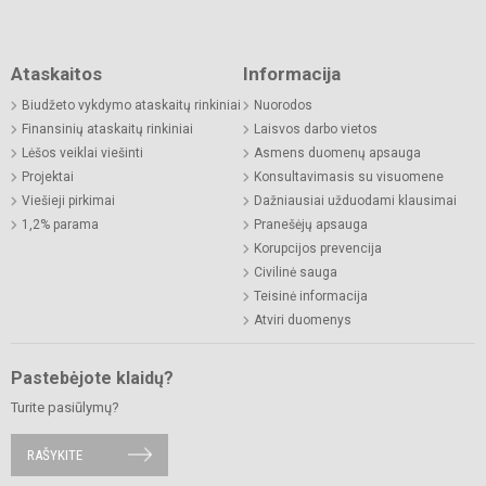
Ataskaitos
Informacija
Biudžeto vykdymo ataskaitų rinkiniai
Nuorodos
Finansinių ataskaitų rinkiniai
Laisvos darbo vietos
Lėšos veiklai viešinti
Asmens duomenų apsauga
Projektai
Konsultavimasis su visuomene
Viešieji pirkimai
Dažniausiai užduodami klausimai
1,2% parama
Pranešėjų apsauga
Korupcijos prevencija
Civilinė sauga
Teisinė informacija
Atviri duomenys
Pastebėjote klaidų?
Turite pasiūlymų?
RAŠYKITE