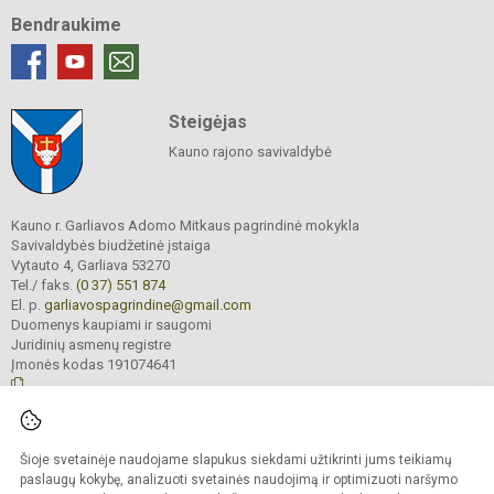
Bendraukime
Steigėjas
Kauno rajono savivaldybė
Kauno r. Garliavos Adomo Mitkaus pagrindinė mokykla
Savivaldybės biudžetinė įstaiga
Vytauto 4, Garliava 53270
Tel./ faks.
(0 37) 551 874
El. p.
garliavospagrindine@gmail.com
Duomenys kaupiami ir saugomi
Juridinių asmenų registre
Įmonės kodas 191074641
© 2022. Kauno r. Garliavos Adomo Mitkaus pagrindinė mokykla. Visos teisės
Šioje svetainėje naudojame slapukus siekdami užtikrinti jums teikiamų
saugomos.
Kopijuoti turinį be raštiško įstaigos administracijos sutikimo griežtai draudžiama
paslaugų kokybę, analizuoti svetainės naudojimą ir optimizuoti naršymo