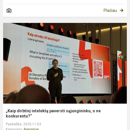
Plačiau
„
d
i
p
s
o
n
k
„Kaip dirbtinį intelektą paversti sąjungininku, o ne
konkurentu?“
Paskelbta: 2025-11-03
Kategorija:
Renginiai