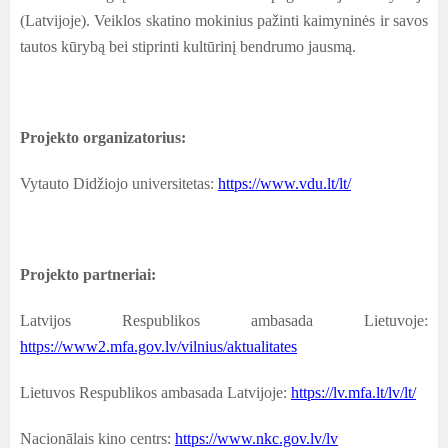
(Latvijoje). Veiklos skatino mokinius pažinti kaimyninės ir savos
tautos kūrybą bei stiprinti kultūrinį bendrumo jausmą.
Projekto organizatorius:
Vytauto Didžiojo universitetas:
https://www.vdu.lt/lt/
Projekto partneriai:
Latvijos Respublikos ambasada Lietuvoje:
https://www2.mfa.gov.lv/vilnius/aktualitates
Lietuvos Respublikos ambasada Latvijoje:
https://lv.mfa.lt/lv/lt/
Nacionālais kino centrs:
https://www.nkc.gov.lv/lv