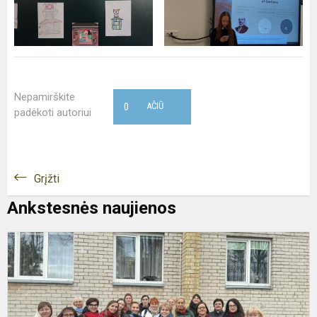
Nepamirškite
0
AČIŪ
padėkoti autoriui
Grįžti
Ankstesnės naujienos
M
i
į
P