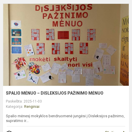
S
M
–
D
P
M
SPALIO MĖNUO – DISLEKSIJOS PAŽINIMO MĖNUO
Paskelbta: 2025-11-03
Kategorija:
Renginiai
Spalio mėnesį mokyklos bendruomenė jungėsi į Disleksijos pažinimo,
supratimo ir...