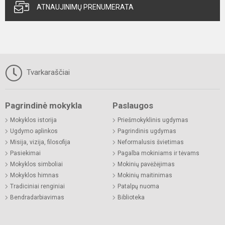
ATNAUJINIMŲ PRENUMERATA
Tvarkaraščiai
Pagrindinė mokykla
Paslaugos
Mokyklos istorija
Priešmokyklinis ugdymas
Ugdymo aplinkos
Pagrindinis ugdymas
Misija, vizija, filosofija
Neformalusis švietimas
Pasiekimai
Pagalba mokiniams ir tėvams
Mokyklos simboliai
Mokinių pavėžėjimas
Mokyklos himnas
Mokinių maitinimas
Tradiciniai renginiai
Patalpų nuoma
Bendradarbiavimas
Biblioteka