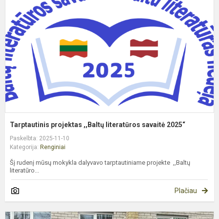
,
l
s
2
Tarptautinis projektas ,,Baltų literatūros savaitė 2025“
Paskelbta: 2025-11-10
Kategorija:
Renginiai
Šį rudenį mūsų mokykla dalyvavo tarptautiniame projekte ,,Baltų
literatūro...
Plačiau
M