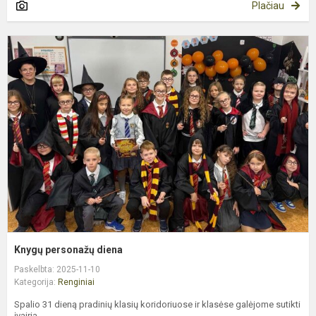
Plačiau
K
p
d
Knygų personažų diena
Paskelbta: 2025-11-10
Kategorija:
Renginiai
Spalio 31 dieną pradinių klasių koridoriuose ir klasėse galėjome sutikti
įvairia...