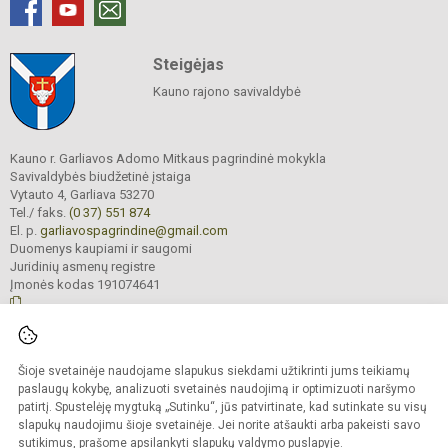
Steigėjas
Kauno rajono savivaldybė
Kauno r. Garliavos Adomo Mitkaus pagrindinė mokykla
Savivaldybės biudžetinė įstaiga
Vytauto 4, Garliava 53270
Tel./ faks.
(0 37) 551 874
El. p.
garliavospagrindine@gmail.com
Duomenys kaupiami ir saugomi
Juridinių asmenų registre
Įmonės kodas 191074641
© 2022. Kauno r. Garliavos Adomo Mitkaus pagrindinė mokykla. Visos teisės
Šioje svetainėje naudojame slapukus siekdami užtikrinti jums teikiamų
saugomos.
Kopijuoti turinį be raštiško įstaigos administracijos sutikimo griežtai draudžiama
paslaugų kokybę, analizuoti svetainės naudojimą ir optimizuoti naršymo
patirtį. Spustelėję mygtuką „Sutinku“, jūs patvirtinate, kad sutinkate su visų
Prieinamumo paraiška
Slapukų valdymas
slapukų naudojimu šioje svetainėje. Jei norite atšaukti arba pakeisti savo
sutikimus, prašome apsilankyti
slapukų valdymo puslapyje
.