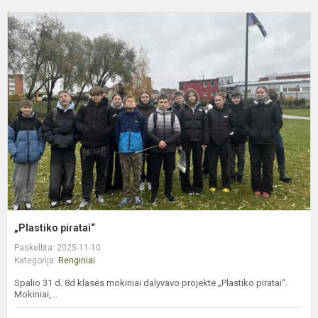
„
p
„Plastiko piratai“
Paskelbta: 2025-11-10
Kategorija:
Renginiai
Spalio 31 d. 8d klasės mokiniai dalyvavo projekte „Plastiko piratai“.
Mokiniai,...