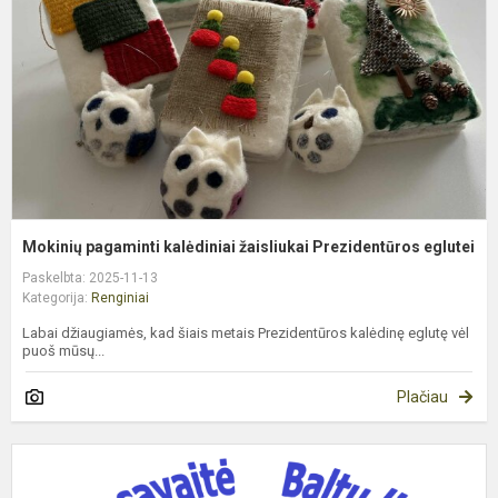
P
eg
Mokinių pagaminti kalėdiniai žaisliukai Prezidentūros eglutei
Paskelbta: 2025-11-13
Kategorija:
Renginiai
Labai džiaugiamės, kad šiais metais Prezidentūros kalėdinę eglutę vėl
puoš mūsų...
Plačiau
T
p