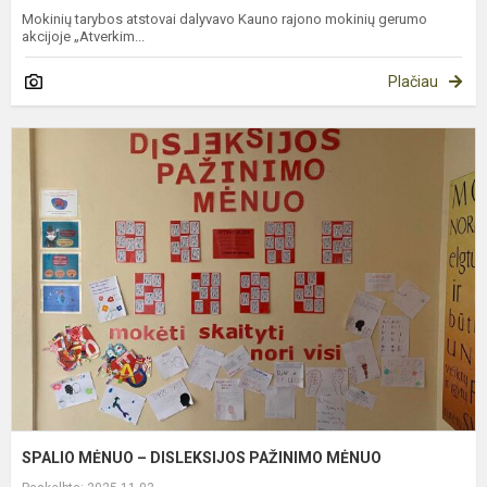
Mokinių tarybos atstovai dalyvavo Kauno rajono mokinių gerumo
akcijoje „Atverkim...
Plačiau
S
M
–
D
P
M
SPALIO MĖNUO – DISLEKSIJOS PAŽINIMO MĖNUO