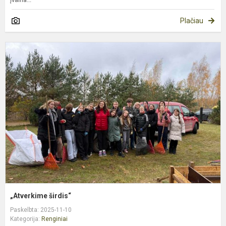
Plačiau
„
š
„Atverkime širdis“
Paskelbta: 2025-11-10
Kategorija:
Renginiai