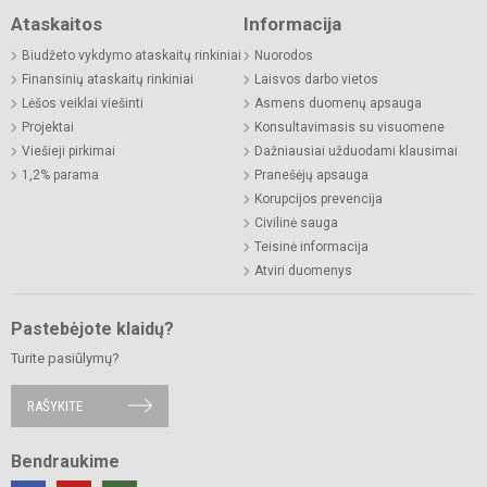
Ataskaitos
Informacija
Biudžeto vykdymo ataskaitų rinkiniai
Nuorodos
Finansinių ataskaitų rinkiniai
Laisvos darbo vietos
Lėšos veiklai viešinti
Asmens duomenų apsauga
Projektai
Konsultavimasis su visuomene
Viešieji pirkimai
Dažniausiai užduodami klausimai
1,2% parama
Pranešėjų apsauga
Korupcijos prevencija
Civilinė sauga
Teisinė informacija
Atviri duomenys
Pastebėjote klaidų?
Turite pasiūlymų?
RAŠYKITE
Bendraukime