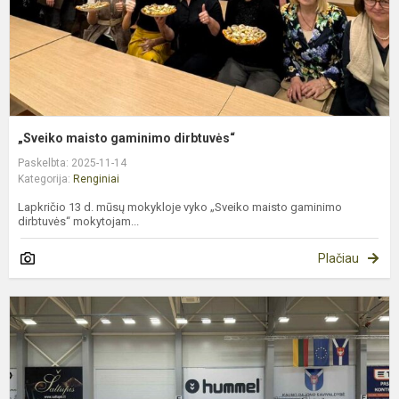
„Sveiko maisto gaminimo dirbtuvės“
Paskelbta: 2025-11-14
Kategorija:
Renginiai
Lapkričio 13 d. mūsų mokykloje vyko „Sveiko maisto gaminimo
dirbtuvės“ mokytojam...
Plačiau
R
k
v
II
v