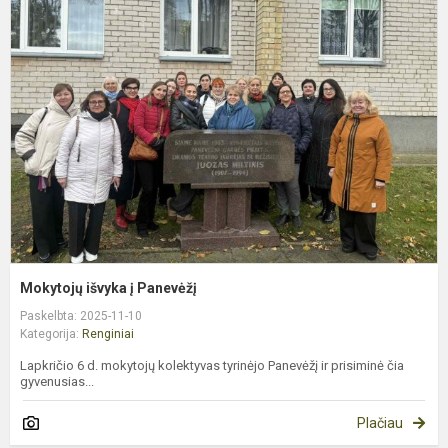
i
į
P
Mokytojų išvyka į Panevėžį
Paskelbta: 2025-11-10
Kategorija:
Renginiai
Lapkričio 6 d. mokytojų kolektyvas tyrinėjo Panevėžį ir prisiminė čia
gyvenusias...
Plačiau