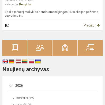
Paskelbta: 2025-11-03
Kategorija:
Renginiai
Spalio mėnesį mokyklos bendruomenė jungėsi į Disleksijos pažinimo,
supratimo ir...
Plačiau
Naujienų archyvas
2026
BIRŽELIS (17)
GEGUŽĖ (7)