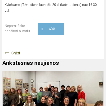
Kviečiame į Tėvų dieną lapkričio 20 d. (ketvitadienis) nuo 16:30
val.
Nepamirškite
0
AČIŪ
padėkoti autoriui
Grįžti
Ankstesnės naujienos
„
m
g
d