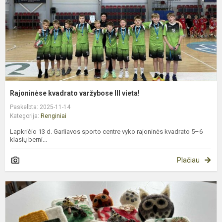
Rajoninėse kvadrato varžybose III vieta!
Paskelbta: 2025-11-14
Kategorija:
Renginiai
Lapkričio 13 d. Garliavos sporto centre vyko rajoninės kvadrato 5–6
klasių berni...
Plačiau
M
p
k
ž