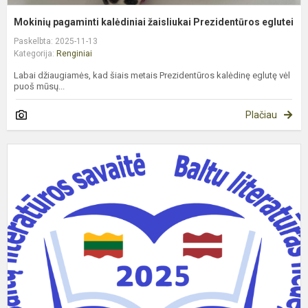
Mokinių pagaminti kalėdiniai žaisliukai Prezidentūros eglutei
Paskelbta: 2025-11-13
Kategorija:
Renginiai
Labai džiaugiamės, kad šiais metais Prezidentūros kalėdinę eglutę vėl
puoš mūsų...
Plačiau
T
p
,
l
s
2