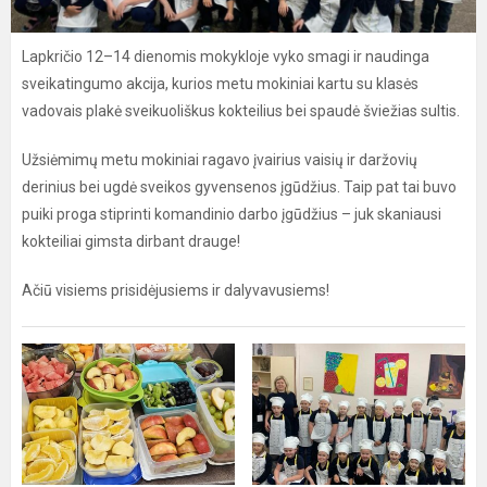
Lapkričio 12–14 dienomis mokykloje vyko smagi ir naudinga
sveikatingumo akcija, kurios metu mokiniai kartu su klasės
vadovais plakė sveikuoliškus kokteilius bei spaudė šviežias sultis.
Užsiėmimų metu mokiniai ragavo įvairius vaisių ir daržovių
derinius bei ugdė sveikos gyvensenos įgūdžius. Taip pat tai buvo
puiki proga stiprinti komandinio darbo įgūdžius – juk skaniausi
kokteiliai gimsta dirbant drauge!
Ačiū visiems prisidėjusiems ir dalyvavusiems!