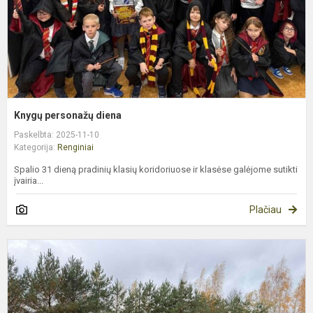
Knygų personažų diena
Paskelbta: 2025-11-10
Kategorija:
Renginiai
Spalio 31 dieną pradinių klasių koridoriuose ir klasėse galėjome sutikti
įvairia...
Plačiau
„
š