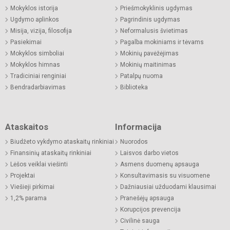
Mokyklos istorija
Priešmokyklinis ugdymas
Ugdymo aplinkos
Pagrindinis ugdymas
Misija, vizija, filosofija
Neformalusis švietimas
Pasiekimai
Pagalba mokiniams ir tėvams
Mokyklos simboliai
Mokinių pavėžėjimas
Mokyklos himnas
Mokinių maitinimas
Tradiciniai renginiai
Patalpų nuoma
Bendradarbiavimas
Biblioteka
Ataskaitos
Informacija
Biudžeto vykdymo ataskaitų rinkiniai
Nuorodos
Finansinių ataskaitų rinkiniai
Laisvos darbo vietos
Lėšos veiklai viešinti
Asmens duomenų apsauga
Projektai
Konsultavimasis su visuomene
Viešieji pirkimai
Dažniausiai užduodami klausimai
1,2% parama
Pranešėjų apsauga
Korupcijos prevencija
Civilinė sauga