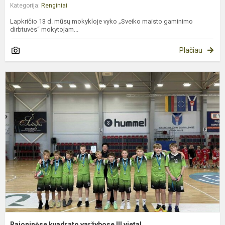
Kategorija:
Renginiai
Lapkričio 13 d. mūsų mokykloje vyko „Sveiko maisto gaminimo
dirbtuvės“ mokytojam...
Plačiau
R
k
v
II
v
Rajoninėse kvadrato varžybose III vieta!