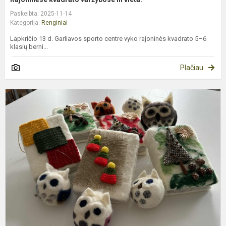
Paskelbta: 2025-11-14
Kategorija:
Renginiai
Lapkričio 13 d. Garliavos sporto centre vyko rajoninės kvadrato 5–6
klasių berni...
Plačiau
M
p
k
ž
P
eg