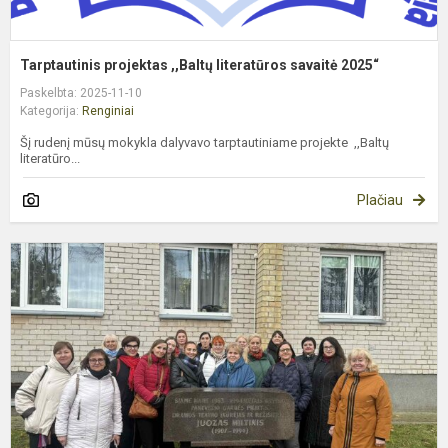
Tarptautinis projektas ,,Baltų literatūros savaitė 2025“
Paskelbta: 2025-11-10
Kategorija:
Renginiai
Šį rudenį mūsų mokykla dalyvavo tarptautiniame projekte ,,Baltų
literatūro...
Plačiau
M
i
į
P