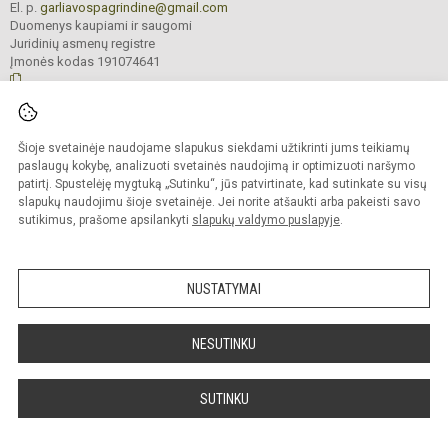
El. p.
garliavospagrindine@gmail.com
Duomenys kaupiami ir saugomi
Juridinių asmenų registre
Įmonės kodas 191074641
© 2022. Kauno r. Garliavos Adomo Mitkaus pagrindinė mokykla. Visos teisės
Šioje svetainėje naudojame slapukus siekdami užtikrinti jums teikiamų
saugomos.
Kopijuoti turinį be raštiško įstaigos administracijos sutikimo griežtai draudžiama
paslaugų kokybę, analizuoti svetainės naudojimą ir optimizuoti naršymo
patirtį. Spustelėję mygtuką „Sutinku“, jūs patvirtinate, kad sutinkate su visų
Prieinamumo paraiška
Slapukų valdymas
slapukų naudojimu šioje svetainėje. Jei norite atšaukti arba pakeisti savo
sutikimus, prašome apsilankyti
slapukų valdymo puslapyje
.
Sumanus būdas atnaujinti
mokyklos interneto
svetainę
NUSTATYMAI
NESUTINKU
SUTINKU