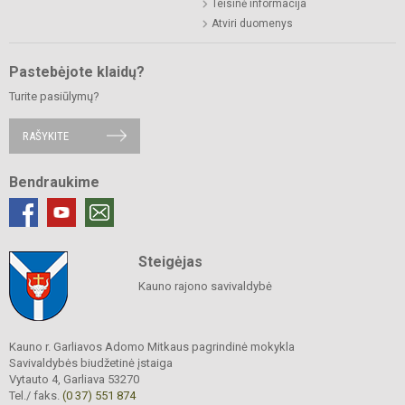
Teisinė informacija
Atviri duomenys
Pastebėjote klaidų?
Turite pasiūlymų?
RAŠYKITE
Bendraukime
Steigėjas
Kauno rajono savivaldybė
Kauno r. Garliavos Adomo Mitkaus pagrindinė mokykla
Savivaldybės biudžetinė įstaiga
Vytauto 4, Garliava 53270
Tel./ faks.
(0 37) 551 874