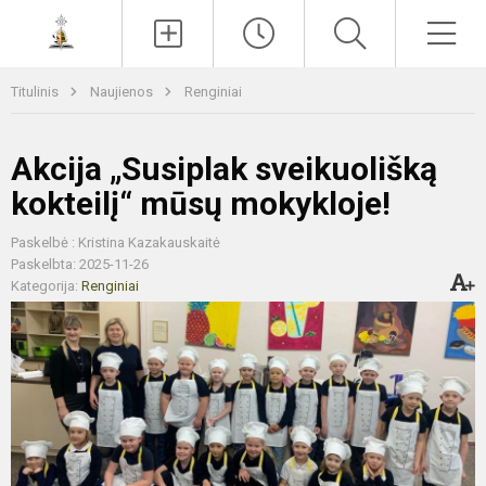
Paieška
Men
Titulinis
Naujienos
Renginiai
Akcija „Susiplak sveikuolišką
kokteilį“ mūsų mokykloje!
Paskelbė : Kristina Kazakauskaitė
Paskelbta: 2025-11-26
Kategorija:
Renginiai