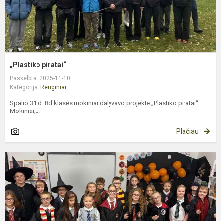
„Plastiko piratai“
Paskelbta: 2025-11-10
Kategorija:
Renginiai
Spalio 31 d. 8d klasės mokiniai dalyvavo projekte „Plastiko piratai“.
Mokiniai,...
Plačiau
K
p
d