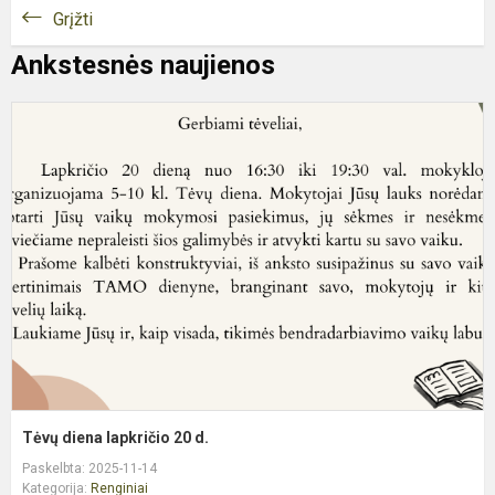
Grįžti
Ankstesnės naujienos
T
d
l
2
d
Tėvų diena lapkričio 20 d.
Paskelbta: 2025-11-14
Kategorija:
Renginiai