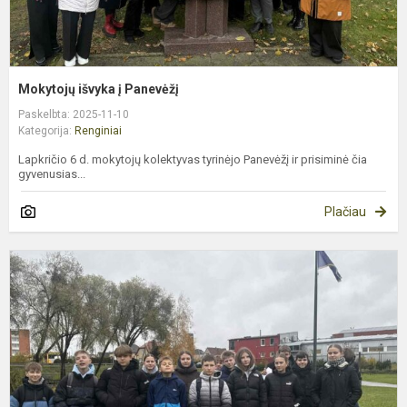
Mokytojų išvyka į Panevėžį
Paskelbta: 2025-11-10
Kategorija:
Renginiai
Lapkričio 6 d. mokytojų kolektyvas tyrinėjo Panevėžį ir prisiminė čia
gyvenusias...
Plačiau
„
p