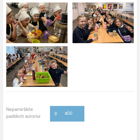
Nepamirškite
0
AČIŪ
padėkoti autoriui