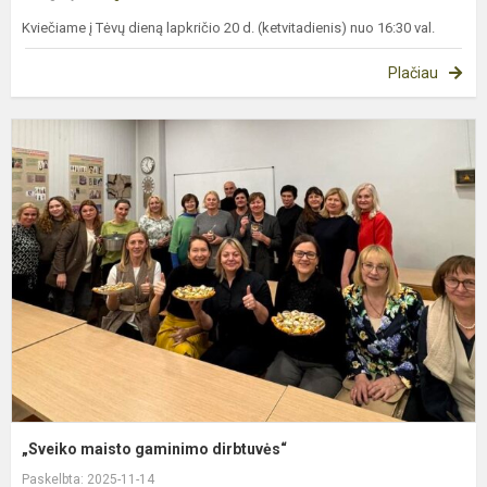
Kviečiame į Tėvų dieną lapkričio 20 d. (ketvitadienis) nuo 16:30 val.
Plačiau
„
m
g
d
„Sveiko maisto gaminimo dirbtuvės“
Paskelbta: 2025-11-14