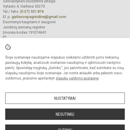
Savivaldybės biudžetinė įstaiga
Vytauto 4, Garliava 53270
Tel./ faks.
(0 37) 551 874
El. p.
garliavospagrindine@gmail.com
Duomenys kaupiami ir saugomi
Juridinių asmenų registre
Įmonės kodas 191074641
© 2022. Kauno r. Garliavos Adomo Mitkaus pagrindinė mokykla. Visos teisės
Šioje svetainėje naudojame slapukus siekdami užtikrinti jums teikiamų
saugomos.
Kopijuoti turinį be raštiško įstaigos administracijos sutikimo griežtai draudžiama
paslaugų kokybę, analizuoti svetainės naudojimą ir optimizuoti naršymo
patirtį. Spustelėję mygtuką „Sutinku“, jūs patvirtinate, kad sutinkate su visų
Prieinamumo paraiška
Slapukų valdymas
slapukų naudojimu šioje svetainėje. Jei norite atšaukti arba pakeisti savo
sutikimus, prašome apsilankyti
slapukų valdymo puslapyje
.
Sumanus būdas atnaujinti
mokyklos interneto
svetainę
NUSTATYMAI
NESUTINKU