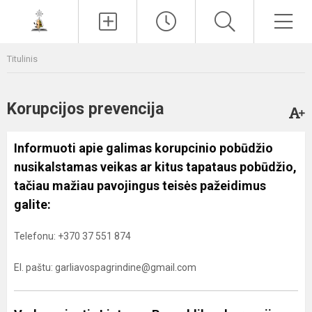
Paieška
Men
Titulinis
Korupcijos prevencija
Informuoti apie galimas korupcinio pobūdžio
nusikalstamas veikas ar kitus tapataus pobūdžio,
tačiau mažiau pavojingus teisės pažeidimus
galite:
Telefonu: +370 37 551 874
El. paštu: garliavospagrindine@gmail.com