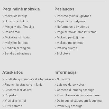
Pagrindinė mokykla
Paslaugos
Mokyklos istorija
Priešmokyklinis ugdymas
Ugdymo aplinkos
Pagrindinis ugdymas
Misija, vizija, filosofija
Neformalusis švietimas
Pasiekimai
Pagalba mokiniams ir tėvams
Mokyklos simboliai
Mokinių pavėžėjimas
Mokyklos himnas
Mokinių maitinimas
Tradiciniai renginiai
Patalpų nuoma
Bendradarbiavimas
Biblioteka
Ataskaitos
Informacija
Biudžeto vykdymo ataskaitų rinkiniai
Nuorodos
Finansinių ataskaitų rinkiniai
Laisvos darbo vietos
Lėšos veiklai viešinti
Asmens duomenų apsauga
Projektai
Konsultavimasis su visuomene
Viešieji pirkimai
Dažniausiai užduodami klausimai
1,2% parama
Pranešėjų apsauga