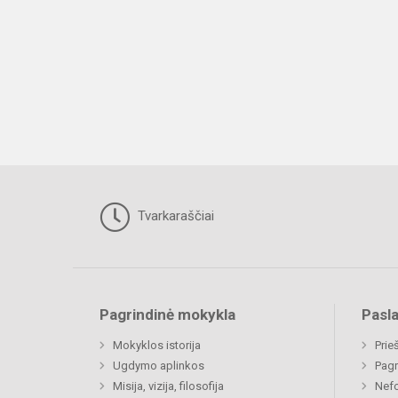
Tvarkaraščiai
Pagrindinė mokykla
Pasl
Mokyklos istorija
Prie
Ugdymo aplinkos
Pagr
Misija, vizija, filosofija
Nefo