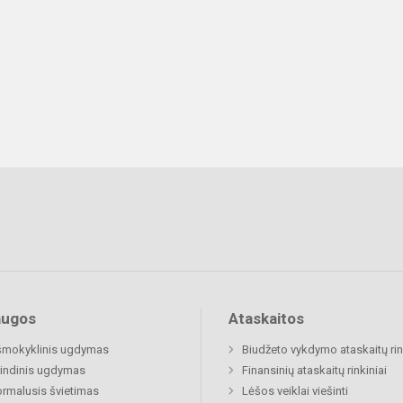
augos
Ataskaitos
šmokyklinis ugdymas
Biudžeto vykdymo ataskaitų rin
indinis ugdymas
Finansinių ataskaitų rinkiniai
rmalusis švietimas
Lėšos veiklai viešinti