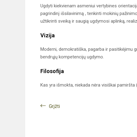
Ugdyti kiekvienam asmeniui vertybines orientacij
pagrindinį išsilavinimą , tenkinti mokinių pažini
užtikrinti sveiką ir saugią ugdymosi aplinką, real
Vizija
Moderni, demokratiška, pagarba ir pasitikėjimu gr
bendrųjų kompetencijų ugdymo.
Filosofija
Kas yra išmokta, niekada nėra visiškai pamir
Grįžti