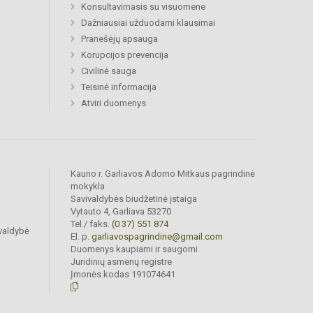
Konsultavimasis su visuomene
Dažniausiai užduodami klausimai
Pranešėjų apsauga
Korupcijos prevencija
Civilinė sauga
Teisinė informacija
Atviri duomenys
Kauno r. Garliavos Adomo Mitkaus pagrindinė
mokykla
Savivaldybės biudžetinė įstaiga
Vytauto 4, Garliava 53270
Tel./ faks.
(0 37) 551 874
valdybė
El. p.
garliavospagrindine@gmail.com
Duomenys kaupiami ir saugomi
Juridinių asmenų registre
Įmonės kodas 191074641