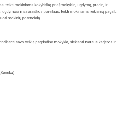
as, teikti mokiniams kokybišką priešmokyklinį ugdymą, pradinį ir
mo, ugdymosi ir saviraiškos poreikius, teikti mokiniams reikiamą pagalb
izuoti mokinių potencialą.
indžianti savo veiklą pagrindinė mokykla, siekianti tvaraus karjeros ir
šta (Seneka).