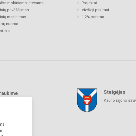
lba mokiniams ir tėvams
Projektai
nių pavėžėjimas
Viešieji pirkimai
nių maitinimas
1,2% parama
alpų nuoma
ioteka
Steigėjas
raukime
Kauno rajono savi
ums
ir