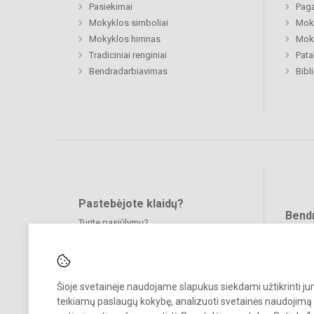
Pasiekimai
Paga
Mokyklos simboliai
Moki
Mokyklos himnas
Moki
Tradiciniai renginiai
Pat
Bendradarbiavimas
Bibl
Pastebėjote klaidų?
Bend
Turite pasiūlymų?
RAŠYKITE
Šioje svetainėje naudojame slapukus siekdami užtikrinti j
teikiamų paslaugų kokybę, analizuoti svetainės naudojimą 