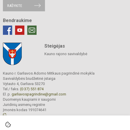
RAŠYKITE
Bendraukime
Steigėjas
Kauno rajono savivaldybė
Kauno r. Garliavos Adomo Mitkaus pagrindinė mokykla
Savivaldybės biudžetinė įstaiga
Vytauto 4, Garliava 53270
Tel./ faks.
(0 37) 551 874
El. p.
garliavospagrindine@gmail.com
Duomenys kaupiami ir saugomi
Juridinių asmenų registre
Įmonės kodas 191074641