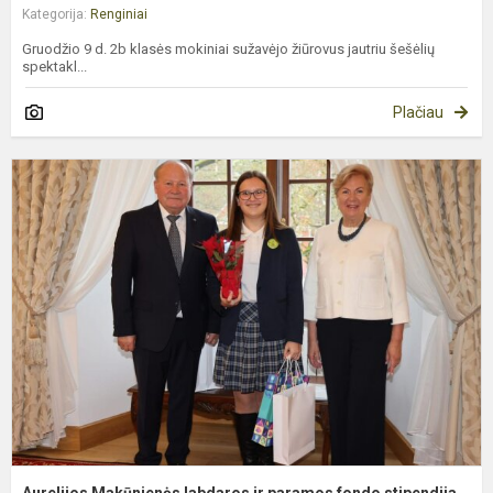
Kategorija:
Renginiai
Gruodžio 9 d. 2b klasės mokiniai sužavėjo žiūrovus jautriu šešėlių
spektakl...
Plačiau
A
M
l
ir
p
f
s