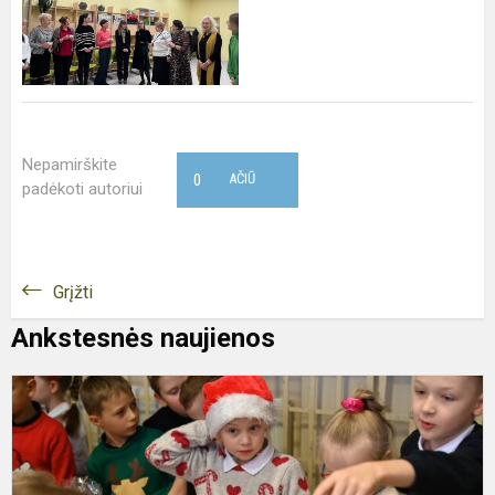
Nepamirškite
0
AČIŪ
padėkoti autoriui
Grįžti
Ankstesnės naujienos
„
l
m
2
m