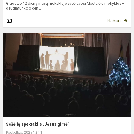
Gruodžio 12 dieną mūsų mokykloje svečiavosi Mastaičių mokyklos–
daugiafunkcio cen...
Plačiau
Š
s
„
g
Šešėlių spektaklis „Jėzus gimė“
Paskelbta: 2025-12-11