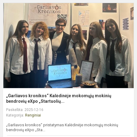
„
k
K
m
m
b
„Garliavos kronikos“ Kalėdinėje mokomųjų mokinių
bendrovių eXpo „Startuolių...
Paskelbta: 2025-12-16
Kategorija:
Renginiai
„Garliavos kronikos“ pristatymas Kalėdinėje mokomųjų mokinių
bendrovių eXpo „Sta...