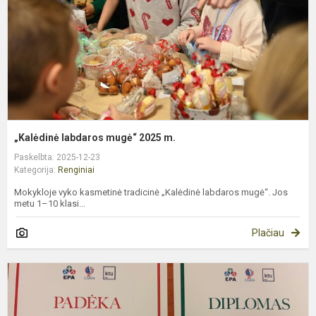
„Kalėdinė labdaros mugė“ 2025 m.
Paskelbta: 2025-12-23
Kategorija:
Renginiai
Mokykloje vyko kasmetinė tradicinė „Kalėdinė labdaros mugė“. Jos
metu 1–10 klasi...
Plačiau
P
ir
s