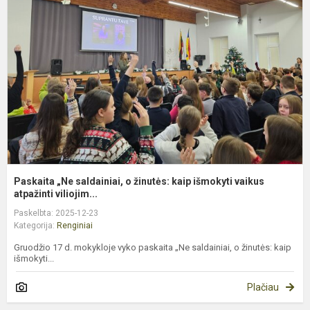
s
o
ž
k
i
v
at
Paskaita „Ne saldainiai, o žinutės: kaip išmokyti vaikus
atpažinti viliojim...
Paskelbta: 2025-12-23
Kategorija:
Renginiai
Gruodžio 17 d. mokykloje vyko paskaita „Ne saldainiai, o žinutės: kaip
išmokyti...
Plačiau