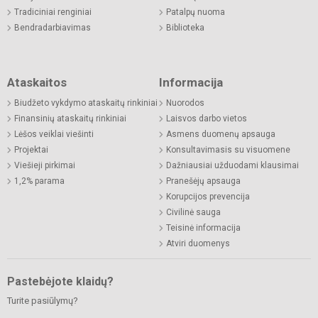
Tradiciniai renginiai
Patalpų nuoma
Bendradarbiavimas
Biblioteka
Ataskaitos
Informacija
Biudžeto vykdymo ataskaitų rinkiniai
Nuorodos
Finansinių ataskaitų rinkiniai
Laisvos darbo vietos
Lėšos veiklai viešinti
Asmens duomenų apsauga
Projektai
Konsultavimasis su visuomene
Viešieji pirkimai
Dažniausiai užduodami klausimai
1,2% parama
Pranešėjų apsauga
Korupcijos prevencija
Civilinė sauga
Teisinė informacija
Atviri duomenys
Pastebėjote klaidų?
Turite pasiūlymų?