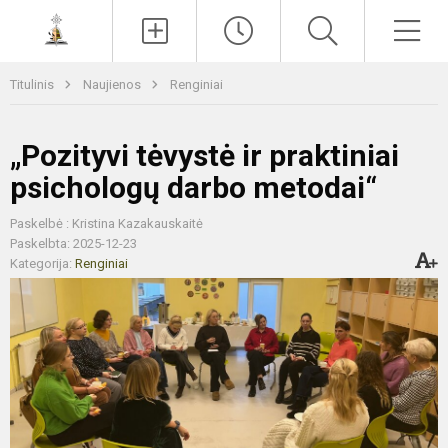
Paieška
Men
Titulinis
Naujienos
Renginiai
„Pozityvi tėvystė ir praktiniai
psichologų darbo metodai“
Paskelbė : Kristina Kazakauskaitė
Paskelbta: 2025-12-23
Kategorija:
Renginiai