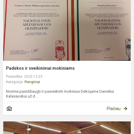
m
Padėkos ir sveikinimai mokiniams
Paskelbta: 2025-12-23
Kategorija:
Renginiai
Norime pasidžiaugti ir pasveikinti mokinius Dėkojame Danieliui
Kalasauskui už d...
Plačiau
P
„