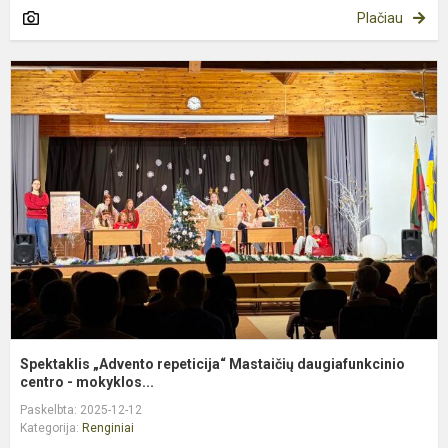
Plačiau
S
„
r
M
d
c.
Spektaklis „Advento repeticija“ Mastaičių daugiafunkcinio
centro - mokyklos...
Paskelbta: 2025-12-12
Kategorija:
Renginiai