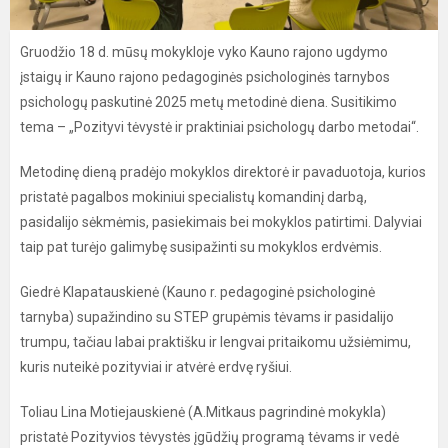
Gruodžio 18 d. mūsų mokykloje vyko Kauno rajono ugdymo
įstaigų ir Kauno rajono pedagoginės psichologinės tarnybos
psichologų paskutinė 2025 metų metodinė diena. Susitikimo
tema – „Pozityvi tėvystė ir praktiniai psichologų darbo metodai“.
Metodinę dieną pradėjo mokyklos direktorė ir pavaduotoja, kurios
pristatė pagalbos mokiniui specialistų komandinį darbą,
pasidalijo sėkmėmis, pasiekimais bei mokyklos patirtimi. Dalyviai
taip pat turėjo galimybę susipažinti su mokyklos erdvėmis.
Giedrė Klapatauskienė (Kauno r. pedagoginė psichologinė
tarnyba) supažindino su STEP grupėmis tėvams ir pasidalijo
trumpu, tačiau labai praktišku ir lengvai pritaikomu užsiėmimu,
kuris nuteikė pozityviai ir atvėrė erdvę ryšiui.
Toliau Lina Motiejauskienė (A.Mitkaus pagrindinė mokykla)
pristatė Pozityvios tėvystės įgūdžių programą tėvams ir vedė