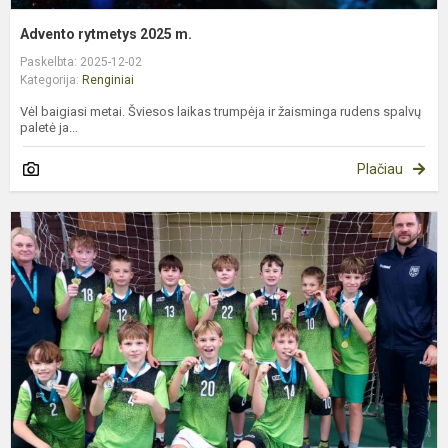
Advento rytmetys 2025 m.
Paskelbta: 2025-12-02
Kategorija:
Renginiai
Vėl baigiasi metai. Šviesos laikas trumpėja ir žaisminga rudens spalvų
paletė ja...
Plačiau
B
5
f
č