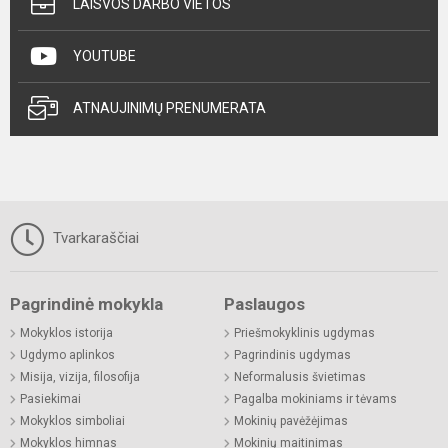
LAISVOS DARBO VIETOS
YOUTUBE
ATNAUJINIMŲ PRENUMERATA
Tvarkaraščiai
Pagrindinė mokykla
Paslaugos
Mokyklos istorija
Priešmokyklinis ugdymas
Ugdymo aplinkos
Pagrindinis ugdymas
Misija, vizija, filosofija
Neformalusis švietimas
Pasiekimai
Pagalba mokiniams ir tėvams
Mokyklos simboliai
Mokinių pavėžėjimas
Mokyklos himnas
Mokinių maitinimas