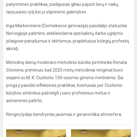
patyrimines praktikas, padėjusias giliau pajusti tėvų ir vaikų
tarpusavio ryšį bei jo stiprinimo galimybes.
Inga Markevičienė (Domeikavos gimnazija) pasidalijo stažuotės
Norvegijoje patirtimi, atskleisdama specialistų darbo ugdymo
įstaigose panašumus ir skirtumus, praplėtusius kolegių profesinį
akiratį.
Metodinę dieną moderavo metodinio būrelio pirmininkė Renata
Stonienė, priminusi, kad 2025 metų metodiniai renginiai buvo
siejami su M. K. Čiurlionio 150-osiomis gimimo metinėmis. Šia
proga ji pasiūlė refleksines praktikas, kvietusias per Čiurlionio
kūrybos simbolius pažvelgti į savo profesinius metus ir
asmenines patirtis.
Renginį lydėjo bendrystės jausmas ir geranoriška atmosfera.