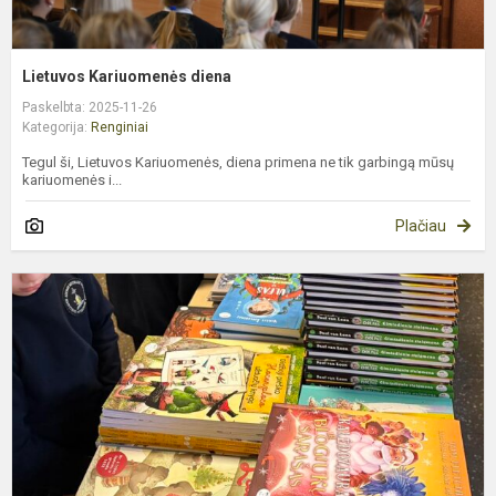
Lietuvos Kariuomenės diena
Paskelbta: 2025-11-26
Kategorija:
Renginiai
Tegul ši, Lietuvos Kariuomenės, diena primena ne tik garbingą mūsų
kariuomenės i...
Plačiau
L
„
r
k
m
2