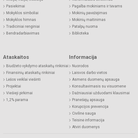
Pasiekimai
Pagalba mokiniams ir tėvams
Mokyklos simboliai
Mokinių pavėžėjimas
Mokyklos himnas
Mokinių maitinimas
Tradiciniai renginiai
Patalpų nuoma
Bendradarbiavimas
Biblioteka
Ataskaitos
Informacija
Biudžeto vykdymo ataskaitų rinkiniai
Nuorodos
Finansinių ataskaitų rinkiniai
Laisvos darbo vietos
Lėšos veiklai viešinti
Asmens duomenų apsauga
Projektai
Konsultavimasis su visuomene
Viešieji pirkimai
Dažniausiai užduodami klausimai
1,2% parama
Pranešėjų apsauga
Korupcijos prevencija
Civilinė sauga
Teisinė informacija
Atviri duomenys