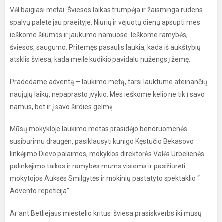
Vėl baigiasi metai. Šviesos laikas trumpėja ir žaisminga rudens
spalvų paletė jau praeityje. Niūrių ir vėjuotų dienų apsupti mes
ieškome šilumos ir jaukumo namuose. Ieškome ramybės,
šviesos, saugumo. Pritemęs pasaulis laukia, kada iš aukštybių
atsklis šviesa, kada meilė kūdikio pavidalu nužengs į žemę.
Pradedame adventą – laukimo metą, tarsi lauktume ateinančių
naujųjų laikų, nepaprasto įvykio. Mes ieškome kelio ne tik į savo
namus, bet ir į savo širdies gelmę.
Mūsų mokykloje laukimo metas prasidėjo bendruomenės
susibūrimu draugėn, pasiklausyti kunigo Kęstučio Bekasovo
linkėjimo Dievo palaimos, mokyklos direktorės Valės Urbelienės
palinkėjimo taikos ir ramybės mums visiems ir pasižiūrėti
mokytojos Auksės Smilgytės ir mokinių pastatyto spektaklio “
Advento repeticija”
Ar ant Betliejaus miestelio kritusi šviesa prasiskverbs iki mūsų