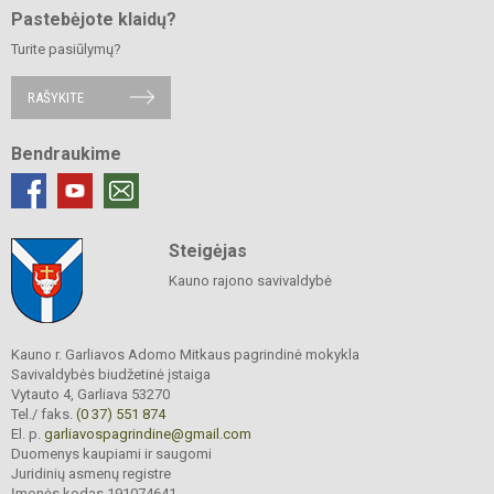
Pastebėjote klaidų?
Turite pasiūlymų?
RAŠYKITE
Bendraukime
Steigėjas
Kauno rajono savivaldybė
Kauno r. Garliavos Adomo Mitkaus pagrindinė mokykla
Savivaldybės biudžetinė įstaiga
Vytauto 4, Garliava 53270
Tel./ faks.
(0 37) 551 874
El. p.
garliavospagrindine@gmail.com
Duomenys kaupiami ir saugomi
Juridinių asmenų registre
Įmonės kodas 191074641