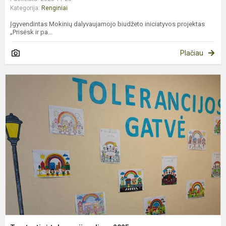
Kategorija:
Renginiai
Įgyvendintas Mokinių dalyvaujamojo biudžeto iniciatyvos projektas
„Prisėsk ir pa...
Plačiau
T
t
d
2