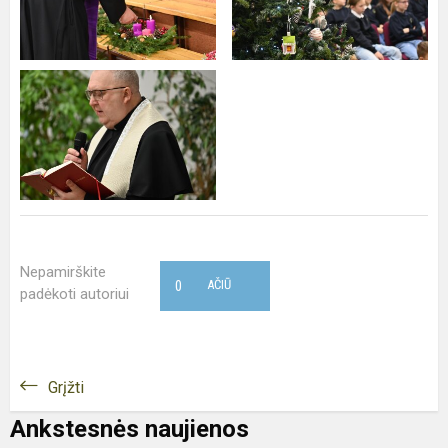
Nepamirškite
0
AČIŪ
padėkoti autoriui
Grįžti
Ankstesnės naujienos