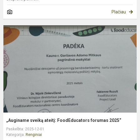
Plačiau
„
s
at
F
f
2
„Auginame sveiką ateitį: FoodEducators forumas 2025“
Paskelbta: 2025-12-01
Kategorija:
Renginiai