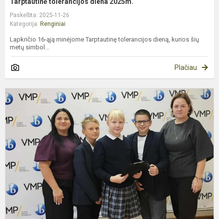
Tarptautinė tolerancijos diena 2025m.
Paskelbta: 2025-11-26
Kategorija:
Renginiai
Lapkričio 16-ąją minėjome Tarptautinę tolerancijos dieną, kurios šių
metų simbol...
Plačiau
K
„
m
m