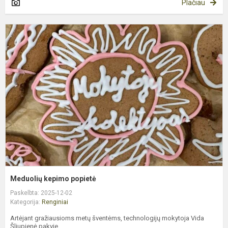
Plačiau
M
k
p
Meduolių kepimo popietė
Paskelbta: 2025-12-02
Kategorija:
Renginiai
Artėjant gražiausioms metų šventėms, technologijų mokytoja Vida
Šliupienė pakvie...