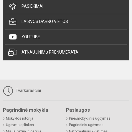
PASIEKIMAI
LAISVOS DARBO VIETOS
YOUTUBE
ATNAUJINIMŲ PRENUMERATA
Tvarkaraščiai
Pagrindinė mokykla
Paslaugos
Mokyklos istorija
Priešmokyklinis ugdymas
Ugdymo aplinkos
Pagrindinis ugdymas
Misija, vizija, filosofija
Neformalusis švietimas