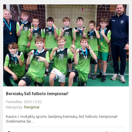
B
5
f
č
Berniukų 5x5 futbolo čempionai!
Paskelbta: 2025-12-02
Kategorija:
Renginiai
Kauno r. mokyklų sporto žaidynių berniukų 5x5 futbolo čempionai!
Sveikiname žai...