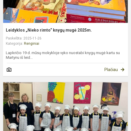
Leidyklos „Nieko rimto“ knygų mugė 2025m.
Paskelbta: 2025-11-26
Kategorija:
Renginiai
Lapkričio 19 d. mūsų mokykloje vyko nuostabi knygų mugė kartu su
Martynu iš leid...
Plačiau
A
„
s
k
m
m