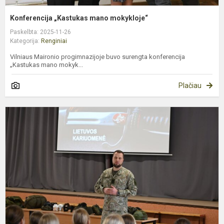
Konferencija „Kastukas mano mokykloje“
Paskelbta: 2025-11-26
Kategorija:
Renginiai
Vilniaus Maironio progimnazijoje buvo surengta konferencija
„Kastukas mano mokyk...
Plačiau
L
K
d