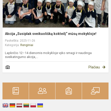
Akcija „Susiplak sveikuolišką kokteilį“ mūsų mokykloje!
Paskelbta: 2025-11-26
Kategorija:
Renginiai
Lapkričio 12–14 dienomis mokykloje vyko smagi ir naudinga
sveikatingumo akcija,...
Plačiau