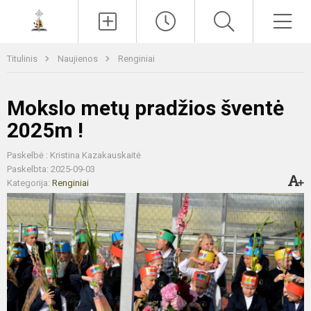
Paieška
Men
Titulinis
Naujienos
Renginiai
Mokslo metų pradžios šventė
2025m !
Paskelbė : Kristina Kazakauskaitė
Paskelbta: 2025-09-03
Kategorija:
Renginiai