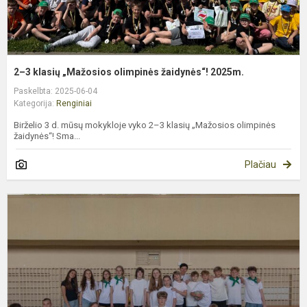
2–3 klasių „Mažosios olimpinės žaidynės“! 2025m.
Paskelbta: 2025-06-04
Kategorija:
Renginiai
Birželio 3 d. mūsų mokykloje vyko 2–3 klasių „Mažosios olimpinės
žaidynės“! Sma...
Plačiau
S
i
B
M
ir
m
p