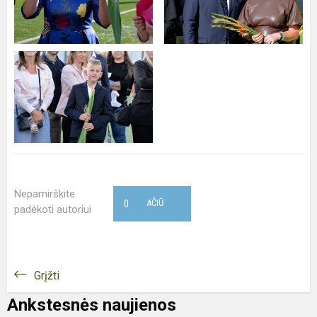
Nepamirškite
0
AČIŪ
padėkoti autoriui
Grįžti
Ankstesnės naujienos