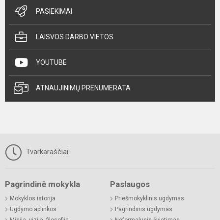
PASIEKIMAI
LAISVOS DARBO VIETOS
YOUTUBE
ATNAUJINIMŲ PRENUMERATA
Tvarkaraščiai
Pagrindinė mokykla
Paslaugos
Mokyklos istorija
Priešmokyklinis ugdymas
Ugdymo aplinkos
Pagrindinis ugdymas
Misija, vizija, filosofija
Neformalusis švietimas