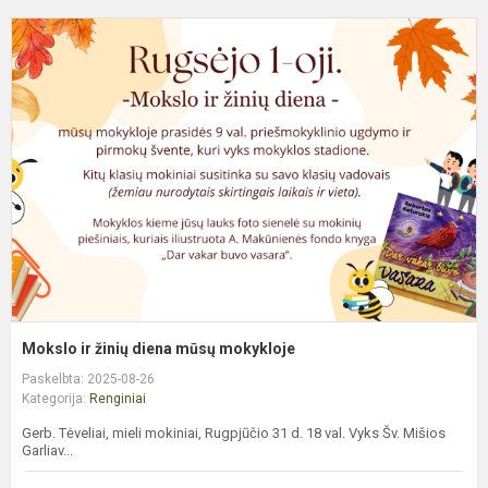
M
ir
ž
d
m
m
Mokslo ir žinių diena mūsų mokykloje
Paskelbta: 2025-08-26
Kategorija:
Renginiai
Gerb. Tėveliai, mieli mokiniai, Rugpjūčio 31 d. 18 val. Vyks Šv. Mišios
Garliav...