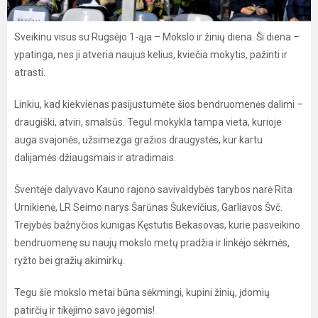
Sveikinu visus su Rugsėjo 1-ąja – Mokslo ir žinių diena. Ši diena –
ypatinga, nes ji atveria naujus kelius, kviečia mokytis, pažinti ir
atrasti.
Linkiu, kad kiekvienas pasijustumėte šios bendruomenės dalimi –
draugiški, atviri, smalsūs. Tegul mokykla tampa vieta, kurioje
auga svajonės, užsimezga gražios draugystės, kur kartu
dalijamės džiaugsmais ir atradimais.
Šventėje dalyvavo Kauno rajono savivaldybės tarybos narė Rita
Urnikienė, LR Seimo narys Šarūnas Šukevičius, Garliavos Švč.
Trejybės bažnyčios kunigas Kęstutis Bekasovas, kurie pasveikino
bendruomenę su naujų mokslo metų pradžia ir linkėjo sėkmės,
ryžto bei gražių akimirkų.
Tegu šie mokslo metai būna sėkmingi, kupini žinių, įdomių
patirčių ir tikėjimo savo jėgomis!