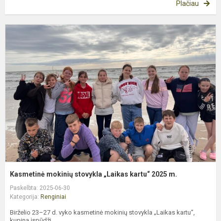
Plačiau
K
m
s
„
k
2
m
Kasmetinė mokinių stovykla „Laikas kartu“ 2025 m.
Paskelbta: 2025-06-30
Kategorija:
Renginiai
Birželio 23–27 d. vyko kasmetinė mokinių stovykla „Laikas kartu“,
kupina įspūdži...