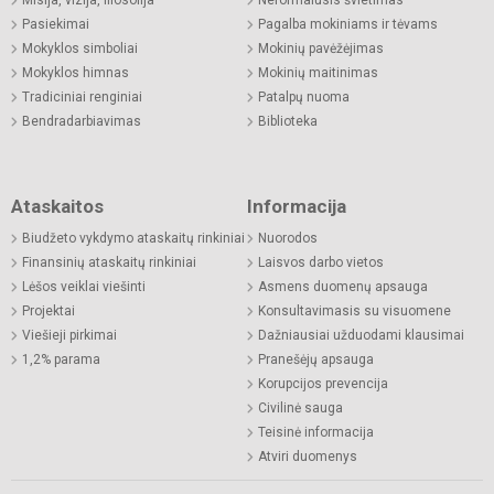
Pasiekimai
Pagalba mokiniams ir tėvams
Mokyklos simboliai
Mokinių pavėžėjimas
Mokyklos himnas
Mokinių maitinimas
Tradiciniai renginiai
Patalpų nuoma
Bendradarbiavimas
Biblioteka
Ataskaitos
Informacija
Biudžeto vykdymo ataskaitų rinkiniai
Nuorodos
Finansinių ataskaitų rinkiniai
Laisvos darbo vietos
Lėšos veiklai viešinti
Asmens duomenų apsauga
Projektai
Konsultavimasis su visuomene
Viešieji pirkimai
Dažniausiai užduodami klausimai
1,2% parama
Pranešėjų apsauga
Korupcijos prevencija
Civilinė sauga
Teisinė informacija
Atviri duomenys