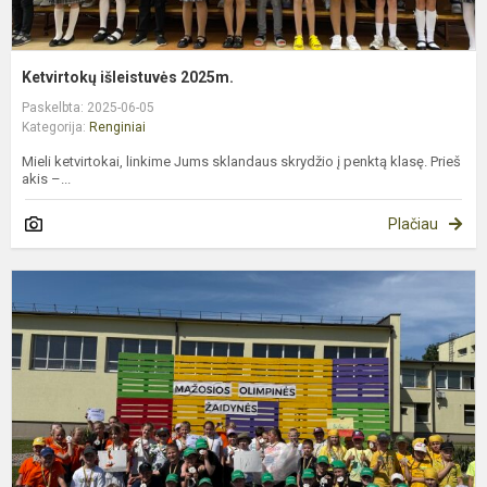
Ketvirtokų išleistuvės 2025m.
Paskelbta: 2025-06-05
Kategorija:
Renginiai
Mieli ketvirtokai, linkime Jums sklandaus skrydžio į penktą klasę. Prieš
akis –...
Plačiau
2
3
k
„
o
ž
2