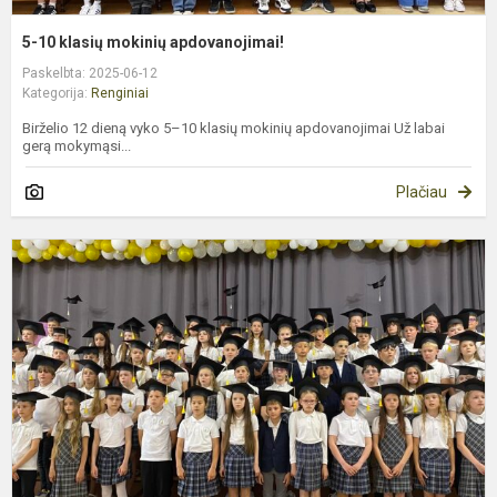
5-10 klasių mokinių apdovanojimai!
Paskelbta: 2025-06-12
Kategorija:
Renginiai
Birželio 12 dieną vyko 5–10 klasių mokinių apdovanojimai Už labai
gerą mokymąsi...
Plačiau
K
i
2