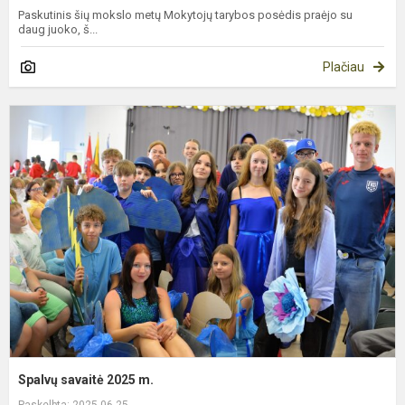
Paskutinis šių mokslo metų Mokytojų tarybos posėdis praėjo su
daug juoko, š...
Plačiau
S
s
2
m
Spalvų savaitė 2025 m.
Paskelbta: 2025-06-25