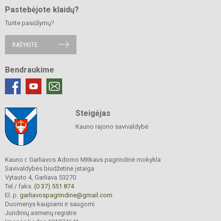
Pastebėjote klaidų?
Turite pasiūlymų?
RAŠYKITE
Bendraukime
Steigėjas
Kauno rajono savivaldybė
Kauno r. Garliavos Adomo Mitkaus pagrindinė mokykla
Savivaldybės biudžetinė įstaiga
Vytauto 4, Garliava 53270
Tel./ faks.
(0 37) 551 874
El. p.
garliavospagrindine@gmail.com
Duomenys kaupiami ir saugomi
Juridinių asmenų registre