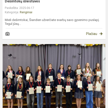
Dešimtokų išleistuvės
Paskelbta: 2025-06-17
Kategorija:
Renginiai
Mieli dešimtokai, Šiandien užverčiate svarbų savo gyvenimo puslapį.
Tegul jūsų...
Plačiau
5
1
k
m
a