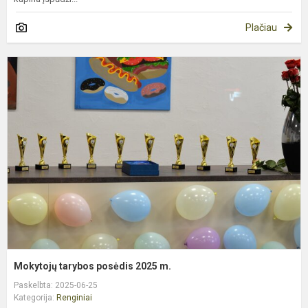
Plačiau
M
t
p
2
m
Mokytojų tarybos posėdis 2025 m.
Paskelbta: 2025-06-25
Kategorija:
Renginiai