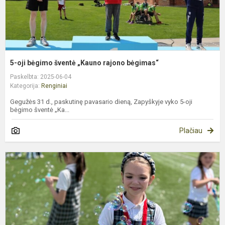
5-oji bėgimo šventė „Kauno rajono bėgimas“
Paskelbta: 2025-06-04
Kategorija:
Renginiai
Gegužės 31 d., paskutinę pavasario dieną, Zapyškyje vyko 5-oji
bėgimo šventė „Ka...
Plačiau
„
m
b
o
n
t