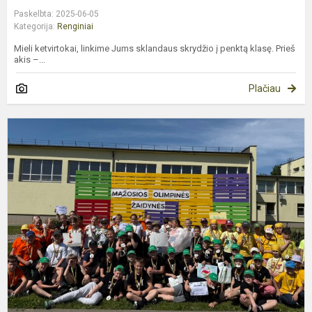
Paskelbta: 2025-06-05
Kategorija:
Renginiai
Mieli ketvirtokai, linkime Jums sklandaus skrydžio į penktą klasę. Prieš
akis –...
Plačiau
2
3
k
„
o
ž
2