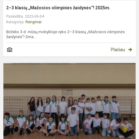
2–3 klasių „Mažosios olimpinės žaidynės“! 2025m.
Paskelbta: 2025-06-04
Kategorija:
Renginiai
Birželio 3 d. mūsų mokykloje vyko 2–3 klasių „Mažosios olimpinės
žaidynės“! Sma...
Plačiau
S
i
B
M
ir
m
p
m