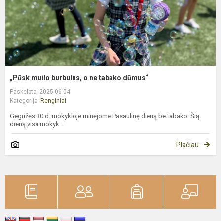
d
„Pūsk muilo burbulus, o ne tabako dūmus“
Paskelbta: 2025-06-04
Kategorija:
Renginiai
Gegužės 30 d. mokykloje minėjome Pasaulinę dieną be tabako. Šią
dieną visa mokyk...
Plačiau