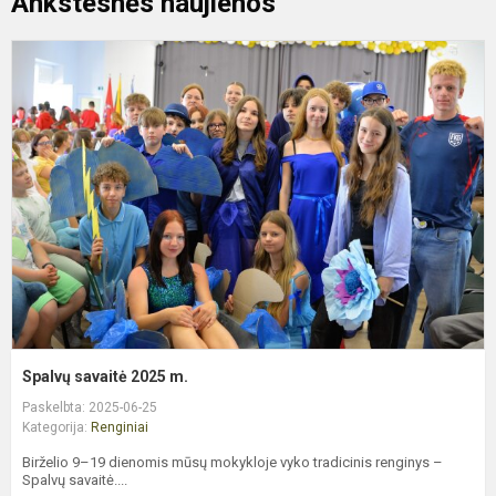
Ankstesnės naujienos
S
s
2
m
Spalvų savaitė 2025 m.
Paskelbta: 2025-06-25
Kategorija:
Renginiai
Birželio 9–19 dienomis mūsų mokykloje vyko tradicinis renginys –
Spalvų savaitė....