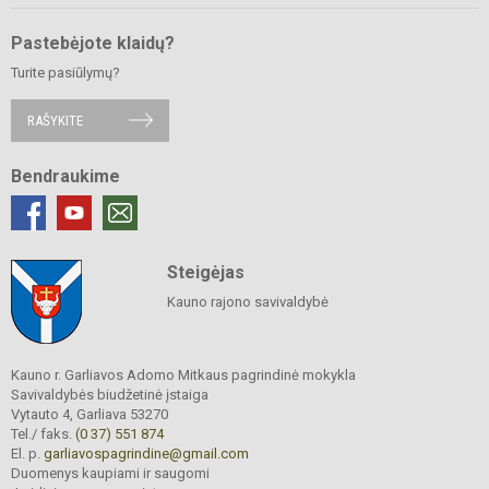
Pastebėjote klaidų?
Turite pasiūlymų?
RAŠYKITE
Bendraukime
Steigėjas
Kauno rajono savivaldybė
Kauno r. Garliavos Adomo Mitkaus pagrindinė mokykla
Savivaldybės biudžetinė įstaiga
Vytauto 4, Garliava 53270
Tel./ faks.
(0 37) 551 874
El. p.
garliavospagrindine@gmail.com
Duomenys kaupiami ir saugomi