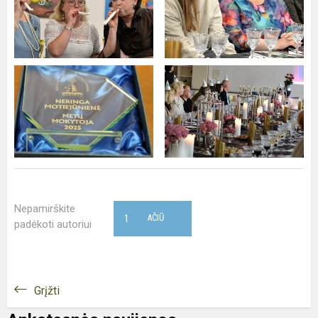
Nepamirškite
1
AČIŪ
padėkoti autoriui
Grįžti