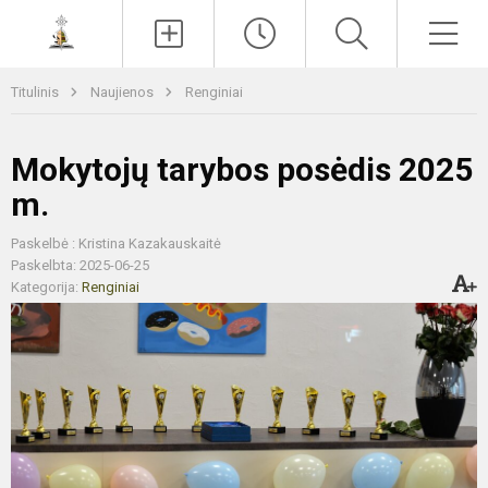
Paieška
Men
Titulinis
Naujienos
Renginiai
Mokytojų tarybos posėdis 2025
m.
Paskelbė : Kristina Kazakauskaitė
Paskelbta: 2025-06-25
Kategorija:
Renginiai