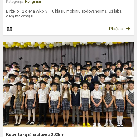
Kategorija:
Renginiai
Birželio 12 dieną vyko 5–10 klasių mokinių apdovanojimai Už labai
gerą mokymąsi...
Plačiau
K
i
2
Ketvirtokų išleistuvės 2025m.