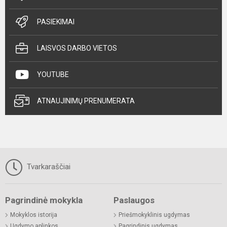
PASIEKIMAI
LAISVOS DARBO VIETOS
YOUTUBE
ATNAUJINIMŲ PRENUMERATA
Tvarkaraščiai
Pagrindinė mokykla
Paslaugos
Mokyklos istorija
Priešmokyklinis ugdymas
Ugdymo aplinkos
Pagrindinis ugdymas