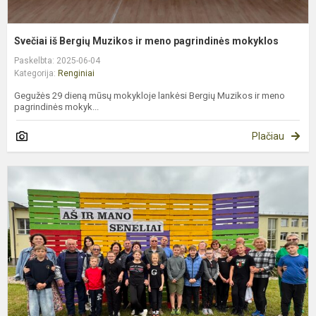
Svečiai iš Bergių Muzikos ir meno pagrindinės mokyklos
Paskelbta: 2025-06-04
Kategorija:
Renginiai
Gegužės 29 dieną mūsų mokykloje lankėsi Bergių Muzikos ir meno
pagrindinės mokyk...
Plačiau
„
ir
m
s
2