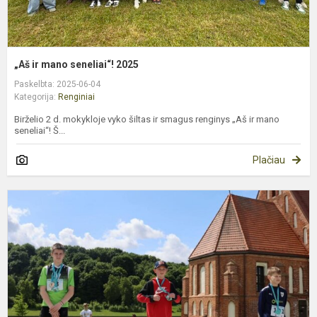
„Aš ir mano seneliai“! 2025
Paskelbta: 2025-06-04
Kategorija:
Renginiai
Birželio 2 d. mokykloje vyko šiltas ir smagus renginys „Aš ir mano
seneliai“! Š...
Plačiau
5
oj
b
š
„
r
b