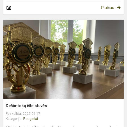
Plačiau
D
i
Dešimtokų išleistuvės
Paskelbta: 2025-06-17
Kategorija:
Renginiai