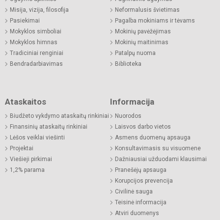
Misija, vizija, filosofija
Neformalusis švietimas
Pasiekimai
Pagalba mokiniams ir tėvams
Mokyklos simboliai
Mokinių pavėžėjimas
Mokyklos himnas
Mokinių maitinimas
Tradiciniai renginiai
Patalpų nuoma
Bendradarbiavimas
Biblioteka
Ataskaitos
Informacija
Biudžeto vykdymo ataskaitų rinkiniai
Nuorodos
Finansinių ataskaitų rinkiniai
Laisvos darbo vietos
Lėšos veiklai viešinti
Asmens duomenų apsauga
Projektai
Konsultavimasis su visuomene
Viešieji pirkimai
Dažniausiai užduodami klausimai
1,2% parama
Pranešėjų apsauga
Korupcijos prevencija
Civilinė sauga
Teisinė informacija
Atviri duomenys