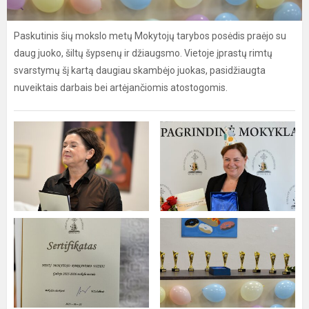
Paskutinis šių mokslo metų Mokytojų tarybos posėdis praėjo su
daug juoko, šiltų šypsenų ir džiaugsmo. Vietoje įprastų rimtų
svarstymų šį kartą daugiau skambėjo juokas, pasidžiaugta
nuveiktais darbais bei artėjančiomis atostogomis.