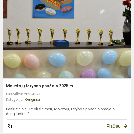
t
p
2
m
Mokytojų tarybos posėdis 2025 m.
Paskelbta: 2025-06-25
Kategorija:
Renginiai
Paskutinis šių mokslo metų Mokytojų tarybos posėdis praėjo su
daug juoko, š...
Plačiau