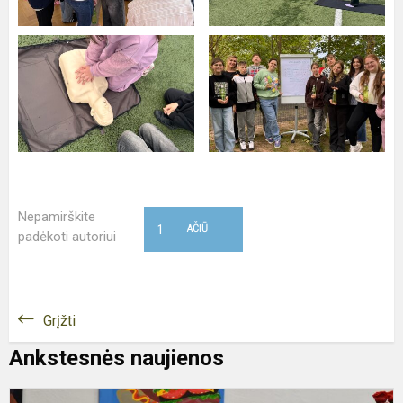
Nepamirškite
1
AČIŪ
padėkoti autoriui
Grįžti
Ankstesnės naujienos
M