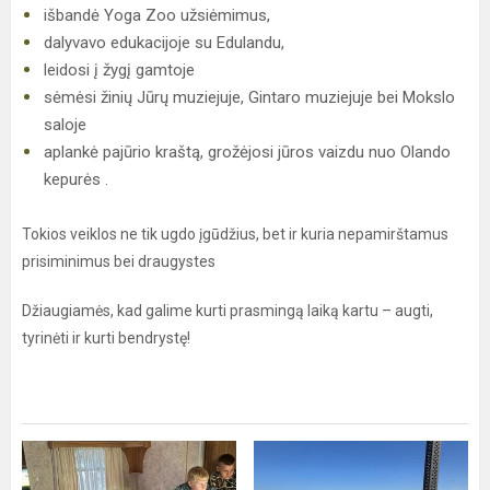
išbandė Yoga Zoo užsiėmimus,
dalyvavo edukacijoje su Edulandu,
leidosi į žygį gamtoje
sėmėsi žinių Jūrų muziejuje, Gintaro muziejuje bei Mokslo
saloje
aplankė pajūrio kraštą, grožėjosi jūros vaizdu nuo Olando
kepurės .
Tokios veiklos ne tik ugdo įgūdžius, bet ir kuria nepamirštamus
prisiminimus bei draugystes
Džiaugiamės, kad galime kurti prasmingą laiką kartu – augti,
tyrinėti ir kurti bendrystę!