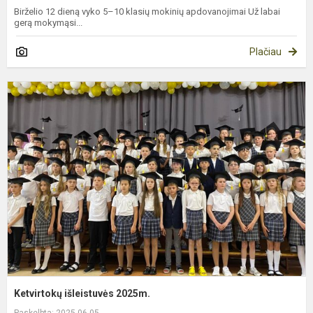
Birželio 12 dieną vyko 5–10 klasių mokinių apdovanojimai Už labai
gerą mokymąsi...
Plačiau
K
i
2
Ketvirtokų išleistuvės 2025m.
Paskelbta: 2025-06-05