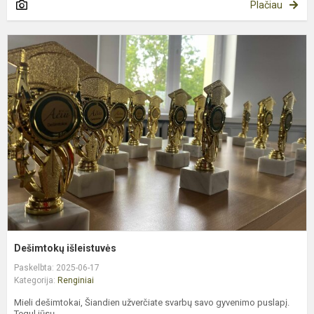
Plačiau
D
i
Dešimtokų išleistuvės
Paskelbta: 2025-06-17
Kategorija:
Renginiai
Mieli dešimtokai, Šiandien užverčiate svarbų savo gyvenimo puslapį.
Tegul jūsų...