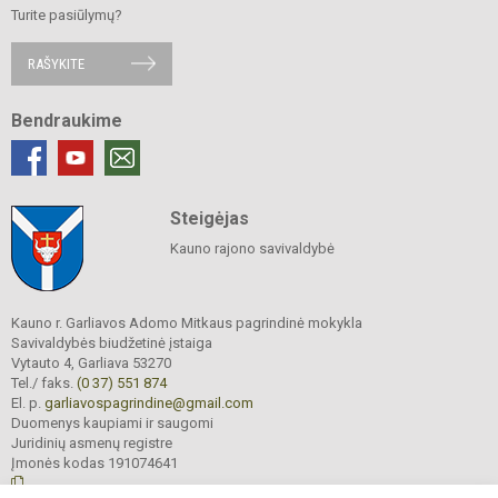
Turite pasiūlymų?
RAŠYKITE
Bendraukime
Steigėjas
Kauno rajono savivaldybė
Kauno r. Garliavos Adomo Mitkaus pagrindinė mokykla
Savivaldybės biudžetinė įstaiga
Vytauto 4, Garliava 53270
Tel./ faks.
(0 37) 551 874
El. p.
garliavospagrindine@gmail.com
Duomenys kaupiami ir saugomi
Juridinių asmenų registre
Įmonės kodas 191074641