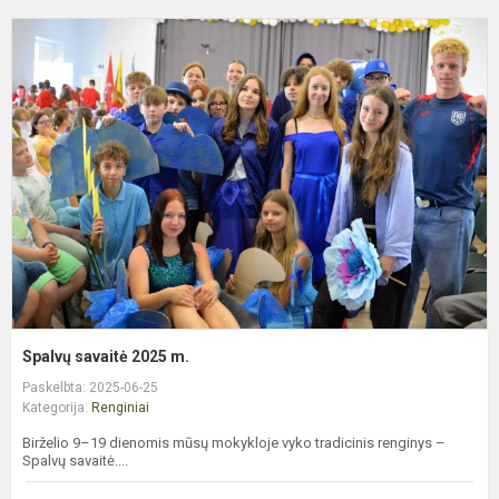
S
s
2
m
Spalvų savaitė 2025 m.
Paskelbta: 2025-06-25
Kategorija:
Renginiai
Birželio 9–19 dienomis mūsų mokykloje vyko tradicinis renginys –
Spalvų savaitė....