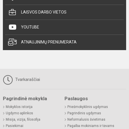
LAISVOS DARBO VIETOS
YOUTUBE
ATNAUJINIMŲ PRENUMERATA
Tvarkaraščiai
Pagrindinė mokykla
Paslaugos
Mokyklos istorija
Priešmokyklinis ugdymas
Ugdymo aplinkos
Pagrindinis ugdymas
Misija, vizija, filosofija
Neformalusis švietimas
Pasiekimai
Pagalba mokiniams ir tėvams