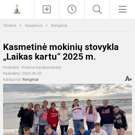
Paieška
Men
Titulinis
Naujienos
Renginiai
Kasmetinė mokinių stovykla
„Laikas kartu“ 2025 m.
Paskelbė : Kristina Kazakauskaitė
Paskelbta: 2025-06-30
Kategorija:
Renginiai