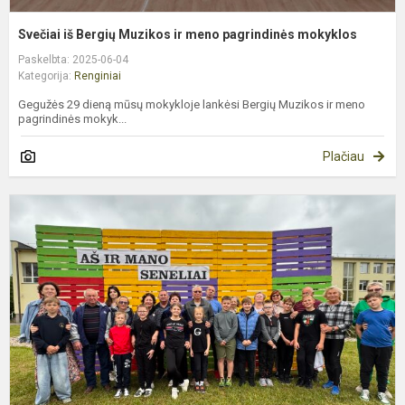
Svečiai iš Bergių Muzikos ir meno pagrindinės mokyklos
Paskelbta: 2025-06-04
Kategorija:
Renginiai
Gegužės 29 dieną mūsų mokykloje lankėsi Bergių Muzikos ir meno
pagrindinės mokyk...
Plačiau
„
ir
m
s
2