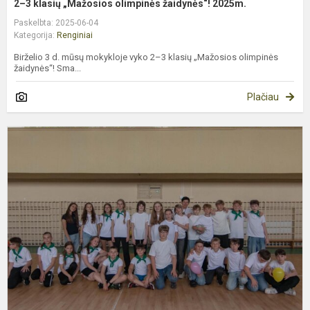
2–3 klasių „Mažosios olimpinės žaidynės“! 2025m.
Paskelbta: 2025-06-04
Kategorija:
Renginiai
Birželio 3 d. mūsų mokykloje vyko 2–3 klasių „Mažosios olimpinės
žaidynės“! Sma...
Plačiau
S
i
B
M
ir
m
p
m