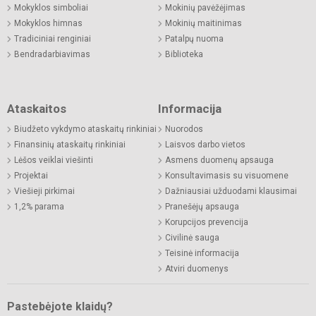
Mokyklos simboliai
Mokinių pavėžėjimas
Mokyklos himnas
Mokinių maitinimas
Tradiciniai renginiai
Patalpų nuoma
Bendradarbiavimas
Biblioteka
Ataskaitos
Informacija
Biudžeto vykdymo ataskaitų rinkiniai
Nuorodos
Finansinių ataskaitų rinkiniai
Laisvos darbo vietos
Lėšos veiklai viešinti
Asmens duomenų apsauga
Projektai
Konsultavimasis su visuomene
Viešieji pirkimai
Dažniausiai užduodami klausimai
1,2% parama
Pranešėjų apsauga
Korupcijos prevencija
Civilinė sauga
Teisinė informacija
Atviri duomenys
Pastebėjote klaidų?