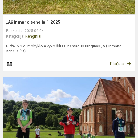
„Aš ir mano seneliai“! 2025
Paskelbta: 2025-06-04
Kategorija:
Renginiai
Birželio 2 d. mokykloje vyko šiltas ir smagus renginys „Aš ir mano
seneliai“! Š...
Plačiau
5
oj
b
š
„
r
b