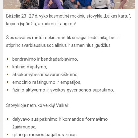
Birželio 23–27 d. vyko kasmetinė mokinių stovykla „Laikas kartu“,
kupina įspūdžių, atradimų ir augimo!
Šios savaitės metu mokiniai ne tik smagiai leido laiką, bet ir
stiprino svarbiausius socialinius ir asmeninius įgūdžius:
bendravimo ir bendradarbiavimo,
kritinio mąstymo,
atsakomybės ir savarankiškumo,
emocinio raštingumo ir empatijos,
fizinio aktyvumo ir sveikos gyvensenos supratimo.
Stovykloje netrūko veiklų! Vaikai:
dalyvavo susipažinimo ir komandos formavimo
žaidimuose,
gilino pirmosios pagalbos žinias,