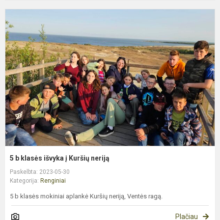
5
b
k
i
į
K
n
5 b klasės išvyka į Kuršių neriją
Paskelbta: 2023-05-30
Kategorija:
Renginiai
5 b klasės mokiniai aplankė Kuršių neriją, Ventės ragą.
Plačiau