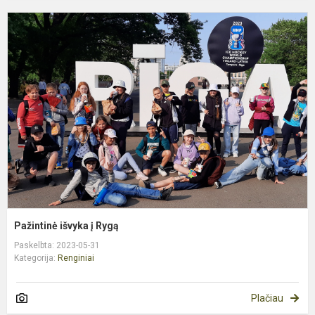
P
i
į
R
Pažintinė išvyka į Rygą
Paskelbta: 2023-05-31
Kategorija:
Renginiai
Plačiau