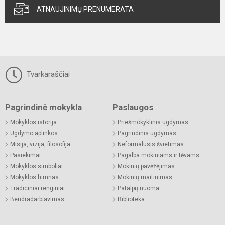
ATNAUJINIMŲ PRENUMERATA
Tvarkaraščiai
Pagrindinė mokykla
Paslaugos
Mokyklos istorija
Priešmokyklinis ugdymas
Ugdymo aplinkos
Pagrindinis ugdymas
Misija, vizija, filosofija
Neformalusis švietimas
Pasiekimai
Pagalba mokiniams ir tėvams
Mokyklos simboliai
Mokinių pavėžėjimas
Mokyklos himnas
Mokinių maitinimas
Tradiciniai renginiai
Patalpų nuoma
Bendradarbiavimas
Biblioteka