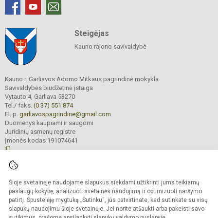
Steigėjas
Kauno rajono savivaldybė
Kauno r. Garliavos Adomo Mitkaus pagrindinė mokykla
Savivaldybės biudžetinė įstaiga
Vytauto 4, Garliava 53270
Tel./ faks.
(0 37) 551 874
El. p.
garliavospagrindine@gmail.com
Duomenys kaupiami ir saugomi
Juridinių asmenų registre
Įmonės kodas 191074641
© 2022. Kauno r. Garliavos Adomo Mitkaus pagrindinė mokykla. Visos teisės
Šioje svetainėje naudojame slapukus siekdami užtikrinti jums teikiamų
saugomos.
Kopijuoti turinį be raštiško įstaigos administracijos sutikimo griežtai draudžiama
paslaugų kokybę, analizuoti svetainės naudojimą ir optimizuoti naršymo
patirtį. Spustelėję mygtuką „Sutinku“, jūs patvirtinate, kad sutinkate su visų
Prieinamumo paraiška
Slapukų valdymas
slapukų naudojimu šioje svetainėje. Jei norite atšaukti arba pakeisti savo
sutikimus, prašome apsilankyti
slapukų valdymo puslapyje
.