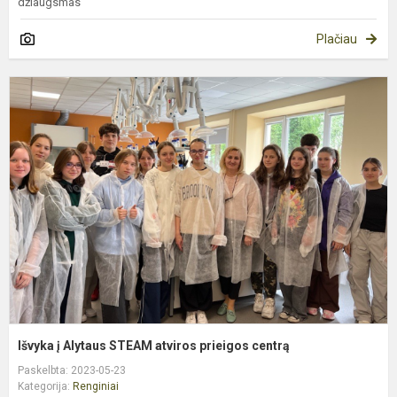
džiaugsmas“
Plačiau
I
į
A
S
a
p
c
Išvyka į Alytaus STEAM atviros prieigos centrą
Paskelbta: 2023-05-23
Kategorija:
Renginiai