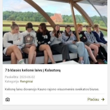
b
k
k
l
į
K
7 b klasės kelionė laivu į Kulautuvą
Paskelbta: 2023-06-02
Kategorija:
Renginiai
Kelionę laivu dovanojo Kauno rajono visuomenės sveikatos biuras.
Plačiau