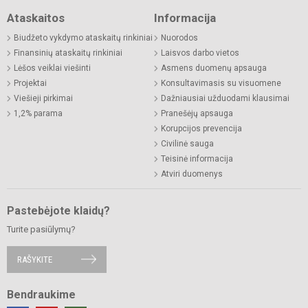
Ataskaitos
Informacija
Biudžeto vykdymo ataskaitų rinkiniai
Nuorodos
Finansinių ataskaitų rinkiniai
Laisvos darbo vietos
Lėšos veiklai viešinti
Asmens duomenų apsauga
Projektai
Konsultavimasis su visuomene
Viešieji pirkimai
Dažniausiai užduodami klausimai
1,2% parama
Pranešėjų apsauga
Korupcijos prevencija
Civilinė sauga
Teisinė informacija
Atviri duomenys
Pastebėjote klaidų?
Turite pasiūlymų?
RAŠYKITE
Bendraukime