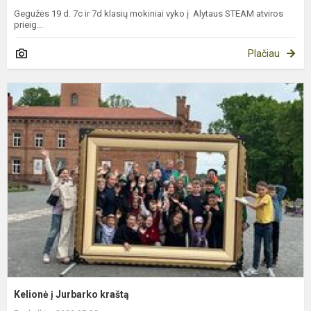
Gegužės 19 d. 7c ir 7d klasių mokiniai vyko į Alytaus STEAM atviros
prieig...
Plačiau
K
į
J
k
Kelionė į Jurbarko kraštą