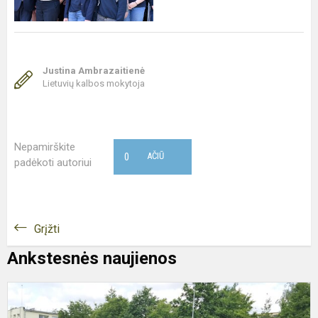
Justina Ambrazaitienė
Lietuvių kalbos mokytoja
Nepamirškite
0
AČIŪ
padėkoti autoriui
Grįžti
Ankstesnės naujienos
V
g