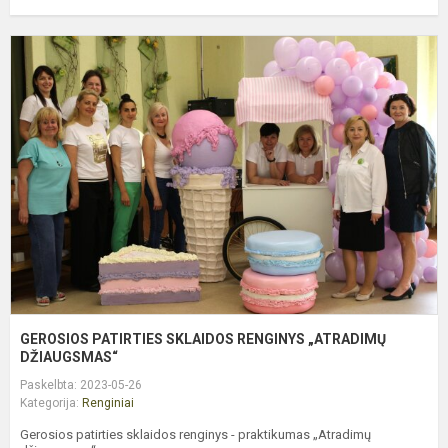
G
P
S
R
„
D
GEROSIOS PATIRTIES SKLAIDOS RENGINYS „ATRADIMŲ
DŽIAUGSMAS“
Paskelbta: 2023-05-26
Kategorija:
Renginiai
Gerosios patirties sklaidos renginys - praktikumas „Atradimų