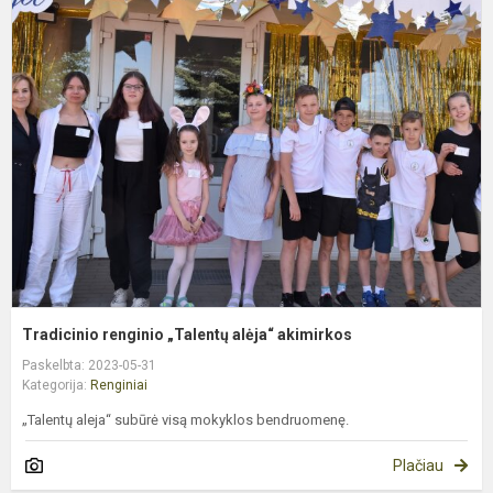
T
r
„
a
a
Tradicinio renginio „Talentų alėja“ akimirkos
Paskelbta: 2023-05-31
Kategorija:
Renginiai
„Talentų aleja“ subūrė visą mokyklos bendruomenę.
Plačiau