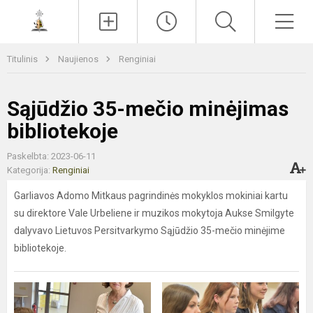
Paieška
Men
Titulinis
Naujienos
Renginiai
Sąjūdžio 35-mečio minėjimas
bibliotekoje
Paskelbta: 2023-06-11
Kategorija:
Renginiai
Garliavos Adomo Mitkaus pagrindinės mokyklos mokiniai kartu
su direktore Vale Urbeliene ir muzikos mokytoja Aukse Smilgyte
dalyvavo Lietuvos Persitvarkymo Sąjūdžio 35-mečio minėjime
bibliotekoje.