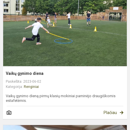
d
Vaikų gynimo diena
Paskelbta: 2023-06-02
Kategorija:
Renginiai
Vaikų gynimo dieną pirmų klasių mokiniai paminėjo draugiškomis
estafetėmis.
Plačiau
7