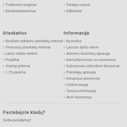
Tradiciniai renginiai
Patalpų nuoma
Bendradarbiavimas
Biblioteka
Ataskaitos
Informacija
Biudžeto vykdymo ataskaitų rinkiniai
Nuorodos
Finansinių ataskaitų rinkiniai
Laisvos darbo vietos
Lėšos veiklai viešinti
Asmens duomenų apsauga
Projektai
Konsultavimasis su visuomene
Viešieji pirkimai
Dažniausiai užduodami klausimai
1,2% parama
Pranešėjų apsauga
Korupcijos prevencija
Civilinė sauga
Teisinė informacija
Atviri duomenys
Pastebėjote klaidų?
Turite pasiūlymų?