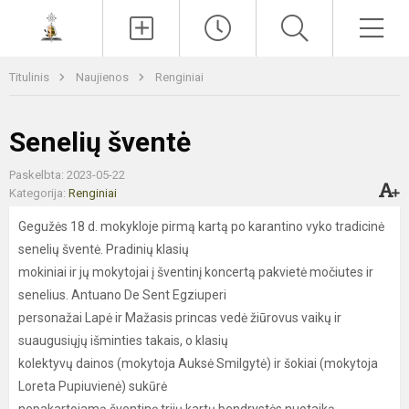
Paieška
Men
Titulinis
Naujienos
Renginiai
Senelių šventė
Paskelbta: 2023-05-22
Kategorija:
Renginiai
Gegužės 18 d. mokykloje pirmą kartą po karantino vyko tradicinė
senelių šventė. Pradinių klasių
mokiniai ir jų mokytojai į šventinį koncertą pakvietė močiutes ir
senelius. Antuano De Sent Egziuperi
personažai Lapė ir Mažasis princas vedė žiūrovus vaikų ir
suaugusiųjų išminties takais, o klasių
kolektyvų dainos (mokytoja Auksė Smilgytė) ir šokiai (mokytoja
Loreta Pupiuvienė) sukūrė