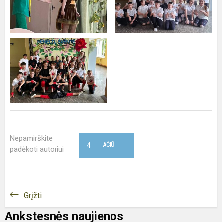
Nepamirškite
4
AČIŪ
padėkoti autoriui
Grįžti
Ankstesnės naujienos