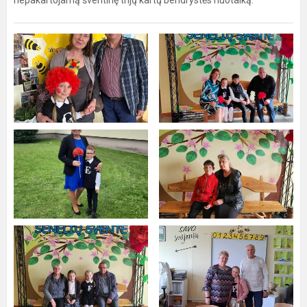
nepakartojamą šventinę trijų kartų bendrystės nuotaiką.