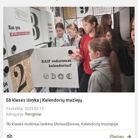
5
k
i
į
K
m
5b klasės išvyka į Kalendorių muziejų
Paskelbta: 2023-05-12
Kategorija:
Renginiai
5b klasės mokiniai lankėsi Skriaudžiuose, Kalendorių muziejuje.
Plačiau