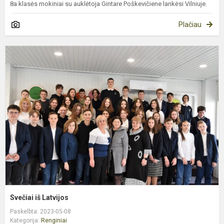
8a klasės mokiniai su auklėtoja Gintare Poškevičiene lankėsi Vilniuje.
Plačiau
S
i
L
Svečiai iš Latvijos
Paskelbta: 2023-05-08
Kategorija:
Renginiai