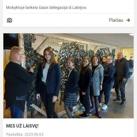
Mokykloje lankėsi šauni delegacija iš Latvijos
Plačiau
M
U
L
MES UŽ LAISVĘ!
Paskelbta: 2023-05-03