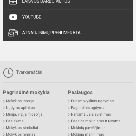
LAISVOS DARBO VIETOS
YOUTUBE
ATNAUJINIMŲ PRENUMERATA
Tvarkaraščiai
Pagrindinė mokykla
Paslaugos
Mokyklos istorija
Priešmokyklinis ugdymas
Ugdymo aplinkos
Pagrindinis ugdymas
Misija, vizija, filosofija
Neformalusis švietimas
Pasiekimai
Pagalba mokiniams ir tėvams
Mokyklos simboliai
Mokinių pavėžėjimas
Mokyklos himnas
Mokinių maitinimas