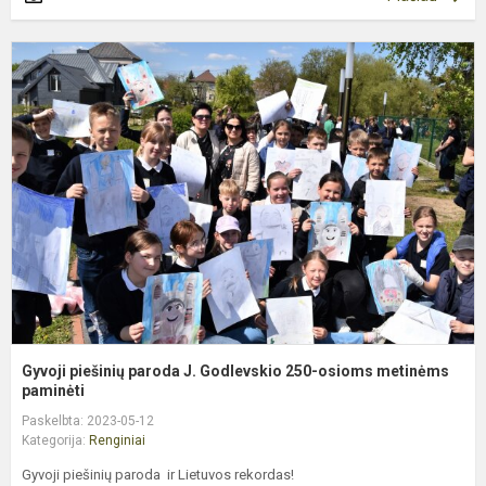
G
p
p
J
G
2
o
m
p.
Gyvoji piešinių paroda J. Godlevskio 250-osioms metinėms
paminėti
Paskelbta: 2023-05-12
Kategorija:
Renginiai
Gyvoji piešinių paroda ir Lietuvos rekordas!