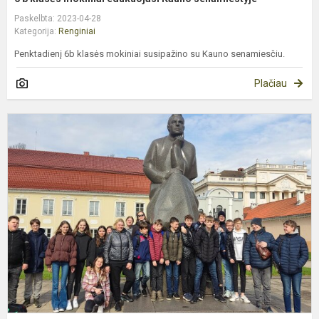
Paskelbta: 2023-04-28
Kategorija:
Renginiai
Penktadienį 6b klasės mokiniai susipažino su Kauno senamiesčiu.
Plačiau
6
c
k
m
i
į
M
l
l
m.