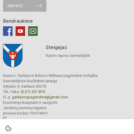
RAŠYKITE
Bendraukime
Steigėjas
Kauno rajono savivaldybė
Kauno r. Garliavos Adomo Mitkaus pagrindinė mokykla
Savivaldybės biudžetinė įstaiga
Vytauto 4, Garliava 53270
Tel./ faks.
(0 37) 551 874
El. p.
garliavospagrindine@gmail.com
Duomenys kaupiami ir saugomi
Juridinių asmenų registre
Įmonės kodas 191074641