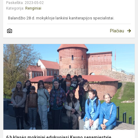
Paskelbta: 2023-05-02
Kategorija:
Renginiai
Balandžio 28 d. mokykloje lankėsi kaniterapijos specialistai.
Plačiau
6
b
k
m
e
K
s
6 b klasės mokiniai edukuojasi Kauno senamiestyje