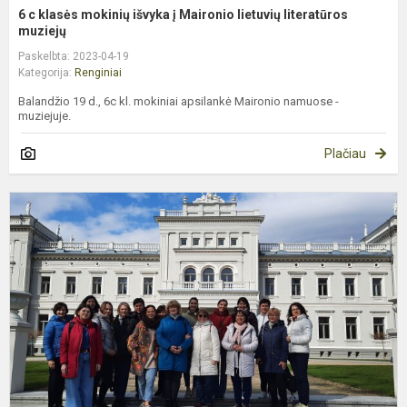
6 c klasės mokinių išvyka į Maironio lietuvių literatūros
muziejų
Paskelbta: 2023-04-19
Kategorija:
Renginiai
Balandžio 19 d., 6c kl. mokiniai apsilankė Maironio namuose -
muziejuje.
Plačiau
E
m
i
į
Ž
k