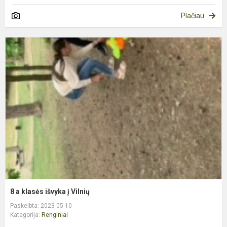
Plačiau
8
a
k
i
į
V
8 a klasės išvyka į Vilnių
Paskelbta: 2023-05-10
Kategorija:
Renginiai