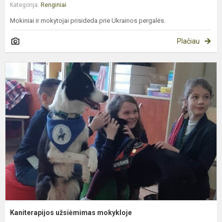
Kategorija:
Renginiai
Mokiniai ir mokytojai prisideda prie Ukrainos pergalės.
Plačiau
K
u
m
Kaniterapijos užsiėmimas mokykloje