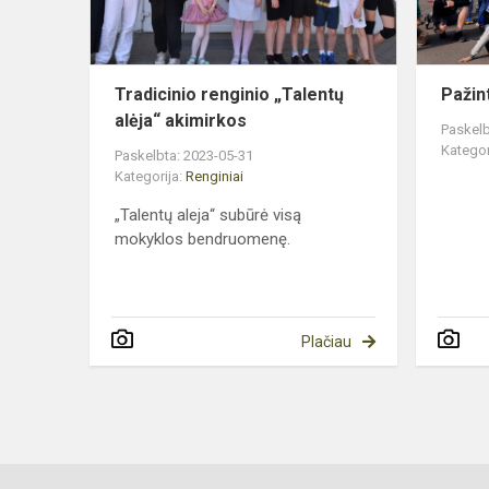
Tradicinio renginio „Talentų
Pažin
alėja“ akimirkos
Paskelb
Kategor
Paskelbta: 2023-05-31
Kategorija:
Renginiai
„Talentų aleja“ subūrė visą
mokyklos bendruomenę.
Plačiau