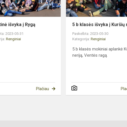
tinė išvyka į Rygą
5 b klasės išvyka į Kuršių 
ta: 2023-05-31
Paskelbta: 2023-05-30
ija:
Renginiai
Kategorija:
Renginiai
5 b klasės mokiniai aplankė K
neriją, Ventės ragą.
Plačiau
Pla