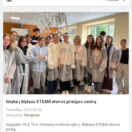
I
į
A
S
a
p
c
Išvyka į Alytaus STEAM atviros prieigos centrą
Paskelbta: 2023-05-23
Kategorija:
Renginiai
Gegužės 19 d. 7c ir 7d klasių mokiniai vyko į Alytaus STEAM atviros
prieig...