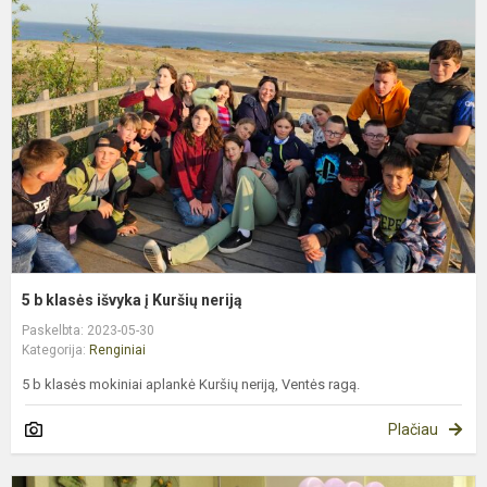
b
k
i
į
K
n
5 b klasės išvyka į Kuršių neriją
Paskelbta: 2023-05-30
Kategorija:
Renginiai
5 b klasės mokiniai aplankė Kuršių neriją, Ventės ragą.
Plačiau
G