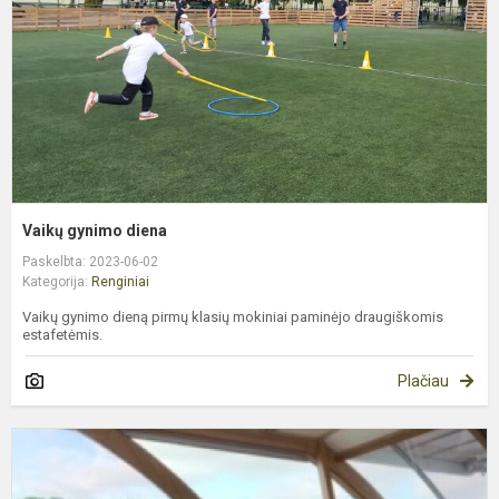
Vaikų gynimo diena
Paskelbta: 2023-06-02
Kategorija:
Renginiai
Vaikų gynimo dieną pirmų klasių mokiniai paminėjo draugiškomis
estafetėmis.
Plačiau
7
b
k