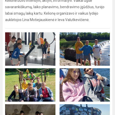
Kelionė buvo intensyvi, aktyvi, informatyvi. Vaikai ugdė
savarankiškumą, laiko planavimo, bendravimo įgūdžius, turėjo
labai smagų laiką kartu. Kelionę organizavo ir vaikus lydėjo
auklėtojos Lina Motiejauskienė ir Ieva Valutkevičienė.