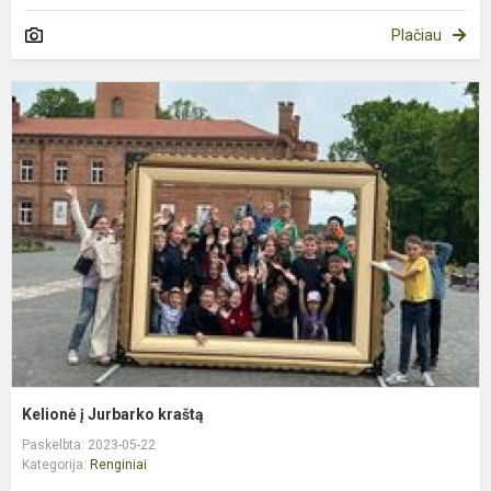
Plačiau
K
į
J
k
Kelionė į Jurbarko kraštą
Paskelbta: 2023-05-22
Kategorija:
Renginiai