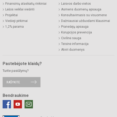
Finansinių ataskaitų rinkiniai
Laisvos darbo vietos
Lėšos veiklai viešinti
Asmens duomenų apsauga
Projektai
Konsultavimasis su visuomene
Viešieji pirkimai
Dažniausiai užduodami klausimai
1,2% parama
Pranešėjų apsauga
Korupcijos prevencija
Civilinė sauga
Teisinė informacija
Atviri duomenys
Pastebėjote klaidų?
Turite pasiūlymų?
RAŠYKITE
Bendraukime