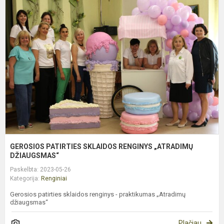
P
S
R
„
D
GEROSIOS PATIRTIES SKLAIDOS RENGINYS „ATRADIMŲ
DŽIAUGSMAS“
Paskelbta: 2023-05-26
Kategorija:
Renginiai
Gerosios patirties sklaidos renginys - praktikumas „Atradimų
džiaugsmas“
Plačiau