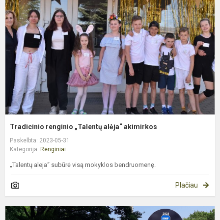
„
a
a
Tradicinio renginio „Talentų alėja“ akimirkos
Paskelbta: 2023-05-31
Kategorija:
Renginiai
„Talentų aleja“ subūrė visą mokyklos bendruomenę.
Plačiau
P