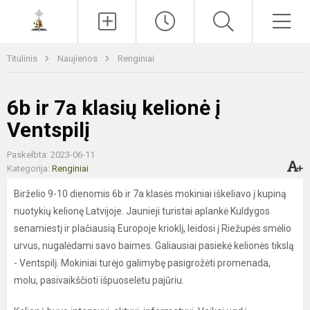
Paieška
Men
Titulinis
Naujienos
Renginiai
6b ir 7a klasių kelionė į
Ventspilį
Paskelbta: 2023-06-11
Kategorija:
Renginiai
Birželio 9-10 dienomis 6b ir 7a klasės mokiniai iškeliavo į kupiną
nuotykių kelionę Latvijoje. Jaunieji turistai aplankė Kuldygos
senamiestį ir plačiausią Europoje krioklį, leidosi į Riežupės smėlio
urvus, nugalėdami savo baimes. Galiausiai pasiekė kelionės tikslą
- Ventspilį. Mokiniai turėjo galimybę pasigrožėti promenada,
molu, pasivaikščioti išpuoselėtu pajūriu.