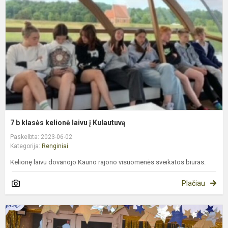
k
l
į
K
7 b klasės kelionė laivu į Kulautuvą
Paskelbta: 2023-06-02
Kategorija:
Renginiai
Kelionę laivu dovanojo Kauno rajono visuomenės sveikatos biuras.
Plačiau
T
r