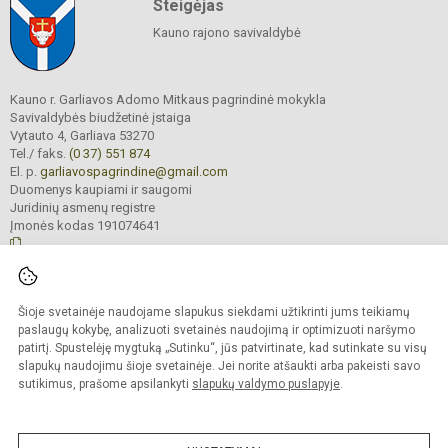
Steigėjas
Kauno rajono savivaldybė
Kauno r. Garliavos Adomo Mitkaus pagrindinė mokykla
Savivaldybės biudžetinė įstaiga
Vytauto 4, Garliava 53270
Tel./ faks.
(0 37) 551 874
El. p.
garliavospagrindine@gmail.com
Duomenys kaupiami ir saugomi
Juridinių asmenų registre
Įmonės kodas 191074641
© 2022. Kauno r. Garliavos Adomo Mitkaus pagrindinė mokykla. Visos teisės
Šioje svetainėje naudojame slapukus siekdami užtikrinti jums teikiamų
saugomos.
Kopijuoti turinį be raštiško įstaigos administracijos sutikimo griežtai draudžiama
paslaugų kokybę, analizuoti svetainės naudojimą ir optimizuoti naršymo
patirtį. Spustelėję mygtuką „Sutinku“, jūs patvirtinate, kad sutinkate su visų
Prieinamumo paraiška
Slapukų valdymas
slapukų naudojimu šioje svetainėje. Jei norite atšaukti arba pakeisti savo
sutikimus, prašome apsilankyti
slapukų valdymo puslapyje
.
Sumanus būdas atnaujinti
mokyklos interneto
svetainę