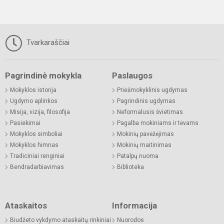
Tvarkaraščiai
Pagrindinė mokykla
Paslaugos
Mokyklos istorija
Priešmokyklinis ugdymas
Ugdymo aplinkos
Pagrindinis ugdymas
Misija, vizija, filosofija
Neformalusis švietimas
Pasiekimai
Pagalba mokiniams ir tėvams
Mokyklos simboliai
Mokinių pavėžėjimas
Mokyklos himnas
Mokinių maitinimas
Tradiciniai renginiai
Patalpų nuoma
Bendradarbiavimas
Biblioteka
Ataskaitos
Informacija
Biudžeto vykdymo ataskaitų rinkiniai
Nuorodos