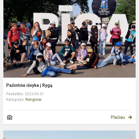
i
į
R
Pažintinė išvyka į Rygą
Paskelbta: 2023-05-31
Kategorija:
Renginiai
Plačiau
5