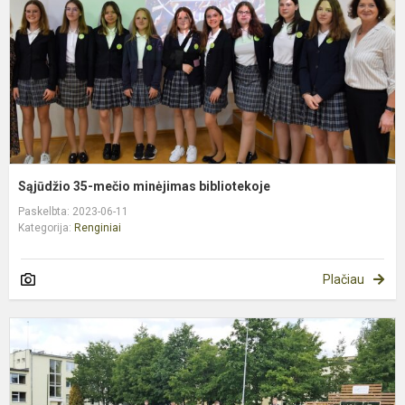
b
Sąjūdžio 35-mečio minėjimas bibliotekoje
Paskelbta: 2023-06-11
Kategorija:
Renginiai
Plačiau
V
g
d