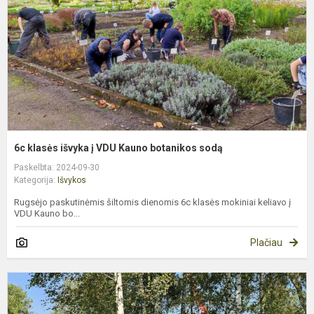
V
K
b
s
6c klasės išvyka į VDU Kauno botanikos sodą
Paskelbta: 2024-09-30
Kategorija:
Išvykos
Rugsėjo paskutinėmis šiltomis dienomis 6c klasės mokiniai keliavo į
VDU Kauno bo...
Plačiau
P
i
į