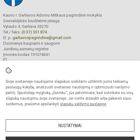
Kauno r. Garliavos Adomo Mitkaus pagrindinė mokykla
Savivaldybės biudžetinė įstaiga
Vytauto 4, Garliava 53270
Tel./ faks.
(0 37) 551 874
El. p.
garliavospagrindine@gmail.com
Duomenys kaupiami ir saugomi
Juridinių asmenų registre
Įmonės kodas 191074641
© 2022. Kauno r. Garliavos Adomo Mitkaus pagrindinė mokykla. Visos teisės
Šioje svetainėje naudojame slapukus siekdami užtikrinti jums teikiamų
saugomos.
Kopijuoti turinį be raštiško įstaigos administracijos sutikimo griežtai draudžiama
paslaugų kokybę, analizuoti svetainės naudojimą ir optimizuoti naršymo
patirtį. Spustelėję mygtuką „Sutinku“, jūs patvirtinate, kad sutinkate su visų
Prieinamumo paraiška
Slapukų valdymas
slapukų naudojimu šioje svetainėje. Jei norite atšaukti arba pakeisti savo
sutikimus, prašome apsilankyti
slapukų valdymo puslapyje
.
Sumanus būdas atnaujinti
mokyklos interneto
svetainę
NUSTATYMAI