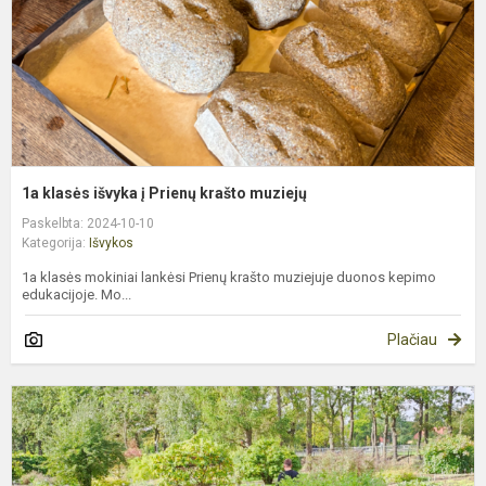
k
m
1a klasės išvyka į Prienų krašto muziejų
Paskelbta: 2024-10-10
Kategorija:
Išvykos
1a klasės mokiniai lankėsi Prienų krašto muziejuje duonos kepimo
edukacijoje. Mo...
Plačiau
6
k
i
į