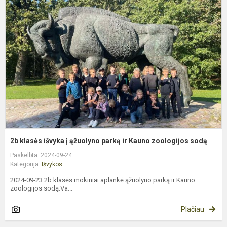
k
i
į
ą
p
ir
K
z
s
2b klasės išvyka į ąžuolyno parką ir Kauno zoologijos sodą
Paskelbta: 2024-09-24
Kategorija:
Išvykos
2024-09-23 2b klasės mokiniai aplankė ąžuolyno parką ir Kauno
zoologijos sodą.Va...
Plačiau