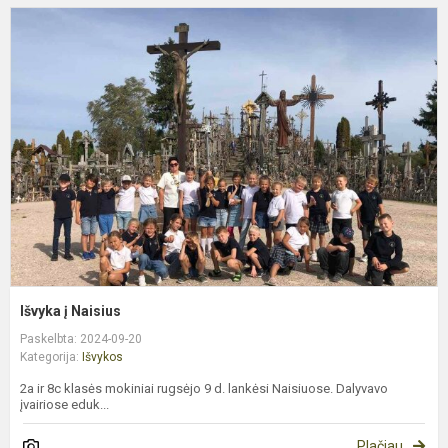
I
į
N
Išvyka į Naisius
Paskelbta: 2024-09-20
Kategorija:
Išvykos
2a ir 8c klasės mokiniai rugsėjo 9 d. lankėsi Naisiuose. Dalyvavo
įvairiose eduk...
Plačiau