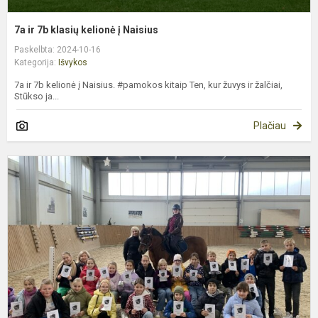
7a ir 7b klasių kelionė į Naisius
Paskelbta: 2024-10-16
Kategorija:
Išvykos
7a ir 7b kelionė į Naisius. #pamokos kitaip Ten, kur žuvys ir žalčiai,
Stūkso ja...
Plačiau
4
ir
4
k
p
e
k
„
Kr