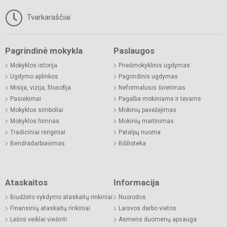
Tvarkaraščiai
Pagrindinė mokykla
Paslaugos
Mokyklos istorija
Priešmokyklinis ugdymas
Ugdymo aplinkos
Pagrindinis ugdymas
Misija, vizija, filosofija
Neformalusis švietimas
Pasiekimai
Pagalba mokiniams ir tėvams
Mokyklos simboliai
Mokinių pavėžėjimas
Mokyklos himnas
Mokinių maitinimas
Tradiciniai renginiai
Patalpų nuoma
Bendradarbiavimas
Biblioteka
Ataskaitos
Informacija
Biudžeto vykdymo ataskaitų rinkiniai
Nuorodos
Finansinių ataskaitų rinkiniai
Laisvos darbo vietos
Lėšos veiklai viešinti
Asmens duomenų apsauga