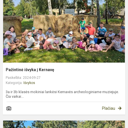
K
Pažintinė išvyka į Kernavę
Paskelbta: 2024-09-27
Kategorija:
Išvykos
3a ir 3b klasės mokiniai lankėsi Kernavės archeologiniame muziejuje.
Čia vaikai...
Plačiau
2