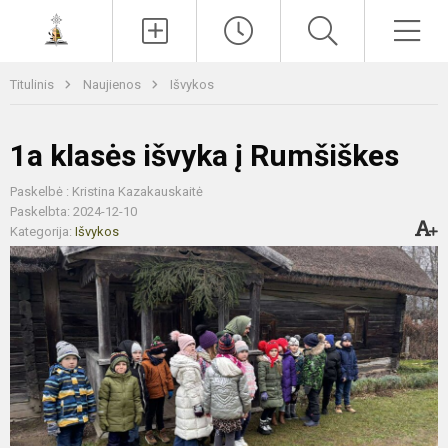
Paieška
Men
Titulinis
Naujienos
Išvykos
1a klasės išvyka į Rumšiškes
Paskelbė : Kristina Kazakauskaitė
Paskelbta: 2024-12-10
Kategorija:
Išvykos