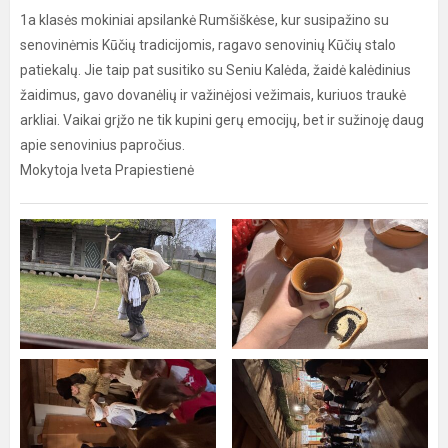
1a klasės mokiniai apsilankė Rumšiškėse, kur susipažino su
senovinėmis Kūčių tradicijomis, ragavo senovinių Kūčių stalo
patiekalų. Jie taip pat susitiko su Seniu Kalėda, žaidė kalėdinius
žaidimus, gavo dovanėlių ir važinėjosi vežimais, kuriuos traukė
arkliai. Vaikai grįžo ne tik kupini gerų emocijų, bet ir sužinoję daug
apie senovinius papročius.
Mokytoja Iveta Prapiestienė