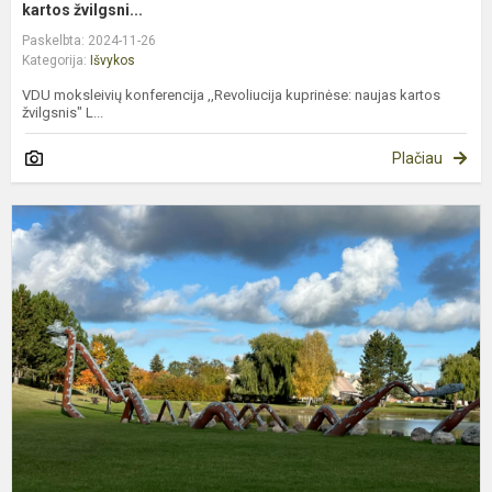
kartos žvilgsni...
Paskelbta: 2024-11-26
Kategorija:
Išvykos
VDU moksleivių konferencija ,,Revoliucija kuprinėse: naujas kartos
žvilgsnis" L...
Plačiau
7
ir
7
k
k
į
N