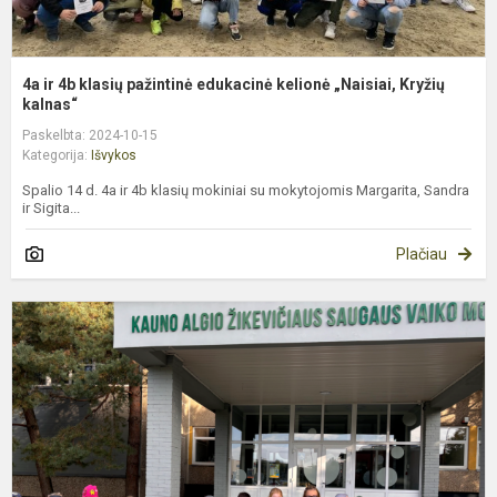
4a ir 4b klasių pažintinė edukacinė kelionė „Naisiai, Kryžių
kalnas“
Paskelbta: 2024-10-15
Kategorija:
Išvykos
Spalio 14 d. 4a ir 4b klasių mokiniai su mokytojomis Margarita, Sandra
ir Sigita...
Plačiau
1
k
i
į
K
A
Ž