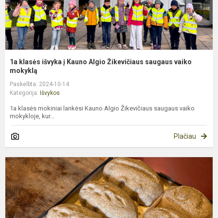
s
v
m
1a klasės išvyka į Kauno Algio Žikevičiaus saugaus vaiko
mokyklą
Paskelbta: 2024-10-14
Kategorija:
Išvykos
1a klasės mokiniai lankėsi Kauno Algio Žikevičiaus saugaus vaiko
mokykloje, kur...
Plačiau
1
k
i
į
P