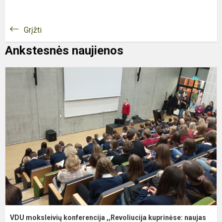
Grįžti
Ankstesnės naujienos
V
m
k
,
k
n
VDU moksleivių konferencija ,,Revoliucija kuprinėse: naujas