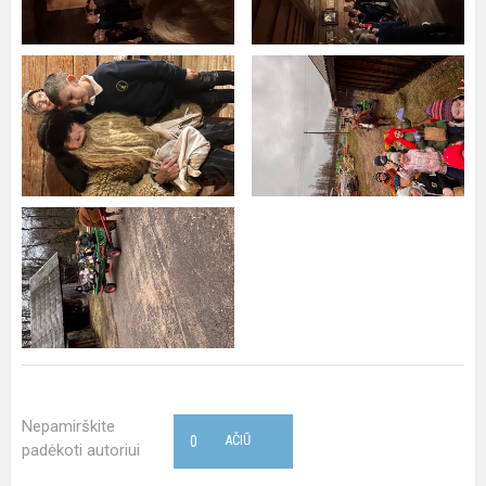
Nepamirškite
0
AČIŪ
padėkoti autoriui