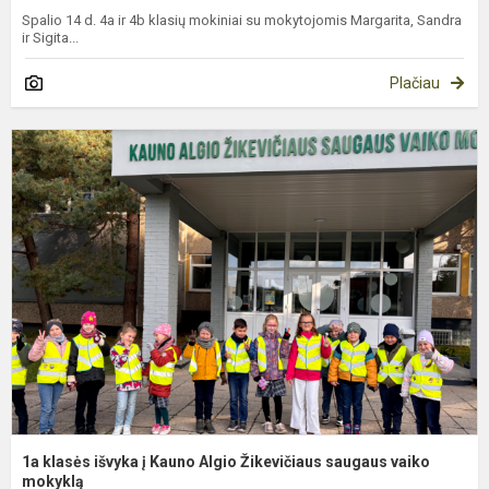
Spalio 14 d. 4a ir 4b klasių mokiniai su mokytojomis Margarita, Sandra
ir Sigita...
Plačiau
1
k
i
į
K
A
Ž
s
v
m
1a klasės išvyka į Kauno Algio Žikevičiaus saugaus vaiko
mokyklą