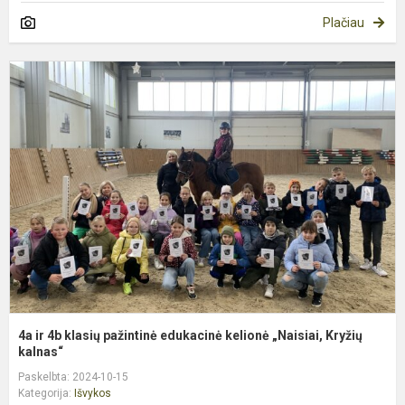
Plačiau
4
ir
4
k
p
e
k
„
Kr
4a ir 4b klasių pažintinė edukacinė kelionė „Naisiai, Kryžių
kalnas“
Paskelbta: 2024-10-15
Kategorija:
Išvykos