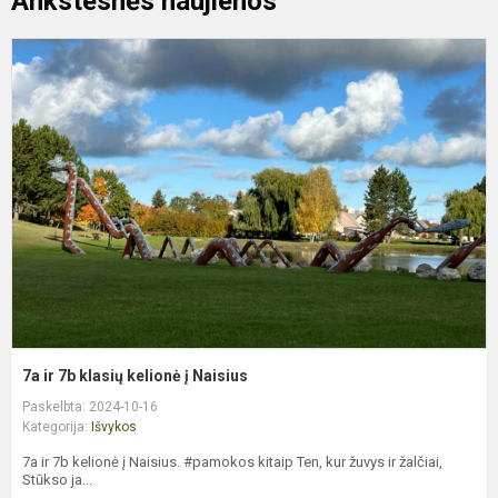
Ankstesnės naujienos
7
ir
7
k
k
į
N
7a ir 7b klasių kelionė į Naisius
Paskelbta: 2024-10-16
Kategorija:
Išvykos
7a ir 7b kelionė į Naisius. #pamokos kitaip Ten, kur žuvys ir žalčiai,
Stūkso ja...