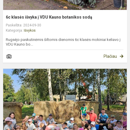
6c klasės išvyka į VDU Kauno botanikos sodą
Paskelbta: 2024-09-30
Kategorija:
Išvykos
Rugsėjo paskutinėmis šiltomis dienomis 6c klasės mokiniai keliavo į
VDU Kauno bo...
Plačiau
P
i
į
K