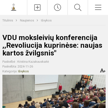
Paieška
Men
Titulinis
Naujienos
Išvykos
VDU moksleivių konferencija
,,Revoliucija kuprinėse: naujas
kartos žvilgsnis"
Paskelbė : Kristina Kazakauskaitė
Paskelbta: 2024-11-26
Kategorija:
Išvykos