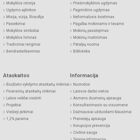
Mokyklos istorija
Priešmokyklinis ugdymas
Ugdymo aplinkos
Pagrindinis ugdymas
Misija, vizija, filosofija
Neformalusis švietimas
Pasiekimai
Pagalba mokiniams ir tėvams
Mokyklos simboliai
Mokinių pavėžėjimas
Mokyklos himnas
Mokinių maitinimas
Tradiciniai renginiai
Patalpų nuoma
Bendradarbiavimas
Biblioteka
Ataskaitos
Informacija
Biudžeto vykdymo ataskaitų rinkiniai
Nuorodos
Finansinių ataskaitų rinkiniai
Laisvos darbo vietos
Lėšos veiklai viešinti
Asmens duomenų apsauga
Projektai
Konsultavimasis su visuomene
Viešieji pirkimai
Dažniausiai užduodami klausimai
1,2% parama
Pranešėjų apsauga
Korupcijos prevencija
Civilinė sauga
Teisinė informacija