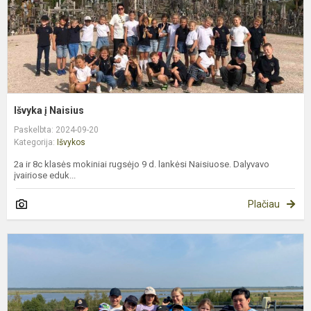
Išvyka į Naisius
Paskelbta: 2024-09-20
Kategorija:
Išvykos
2a ir 8c klasės mokiniai rugsėjo 9 d. lankėsi Naisiuose. Dalyvavo
įvairiose eduk...
Plačiau
5
ir
6
k
m