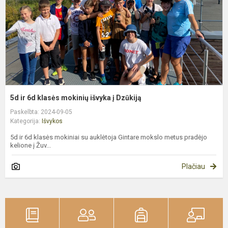
i
į
D
5d ir 6d klasės mokinių išvyka į Dzūkiją
Paskelbta: 2024-09-05
Kategorija:
Išvykos
5d ir 6d klasės mokiniai su auklėtoja Gintare mokslo metus pradėjo
kelione į Žuv...
Plačiau