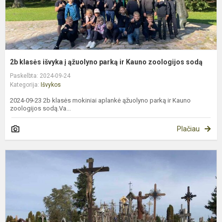
z
s
2b klasės išvyka į ąžuolyno parką ir Kauno zoologijos sodą
Paskelbta: 2024-09-24
Kategorija:
Išvykos
2024-09-23 2b klasės mokiniai aplankė ąžuolyno parką ir Kauno
zoologijos sodą.Va...
Plačiau
I
į
N