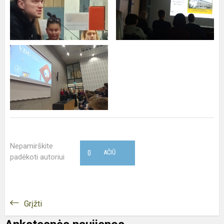
Nepamirškite
0
AČIŪ
padėkoti autoriui
Grįžti