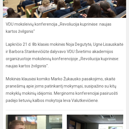
VDU moksleivių konferencija ,,Revoliucija kuprinėse: naujas
kartos žvilgsnis"
Lapkričio 21 d. 8b klasės mokinės Noja Degutytė, Ugnė Lisauskaitė
ir Barbora Stankevičiūtė dalyvavo VDU Švietimo akademijos
organizuotoje moksleivių konferencijoje ,,Revoliucija kuprinėse:
naujas kartos žvilgsnis".
Mokinės klausėsi komiko Marko Žukausko pasakojimo, skaitė
pranešimą apie joms patinkantį mokymąsi, susipažino su kitų
mokyklų mokinių idėjomis. Merginoms konferencijai pasiruošti
padėjo lietuvių kalbos mokytoja Ieva Valutkevičienė.