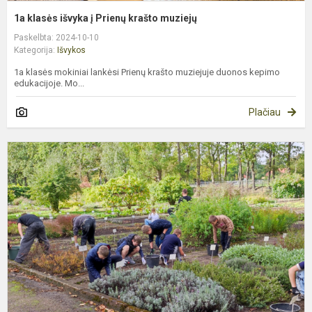
1a klasės išvyka į Prienų krašto muziejų
Paskelbta: 2024-10-10
Kategorija:
Išvykos
1a klasės mokiniai lankėsi Prienų krašto muziejuje duonos kepimo
edukacijoje. Mo...
Plačiau
6
k
i
į
V
K
b
s