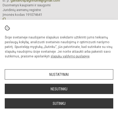
El. p.
garliavospagrindine@gmail.com
Duomenys kaupiami ir saugomi
Juridinių asmenų registre
Įmonės kodas 191074641
© 2022. Kauno r. Garliavos Adomo Mitkaus pagrindinė mokykla. Visos teisės
Šioje svetainėje naudojame slapukus siekdami užtikrinti jums teikiamų
saugomos.
Kopijuoti turinį be raštiško įstaigos administracijos sutikimo griežtai draudžiama
paslaugų kokybę, analizuoti svetainės naudojimą ir optimizuoti naršymo
patirtį. Spustelėję mygtuką „Sutinku“, jūs patvirtinate, kad sutinkate su visų
Prieinamumo paraiška
Slapukų valdymas
slapukų naudojimu šioje svetainėje. Jei norite atšaukti arba pakeisti savo
sutikimus, prašome apsilankyti
slapukų valdymo puslapyje
.
Sumanus būdas atnaujinti
mokyklos interneto
svetainę
NUSTATYMAI
NESUTINKU
SUTINKU