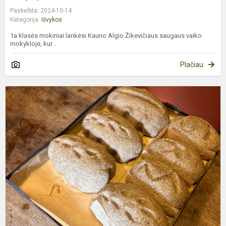
Paskelbta: 2024-10-14
Kategorija:
Išvykos
1a klasės mokiniai lankėsi Kauno Algio Žikevičiaus saugaus vaiko
mokykloje, kur...
Plačiau
1
k
i
į
P
k
m