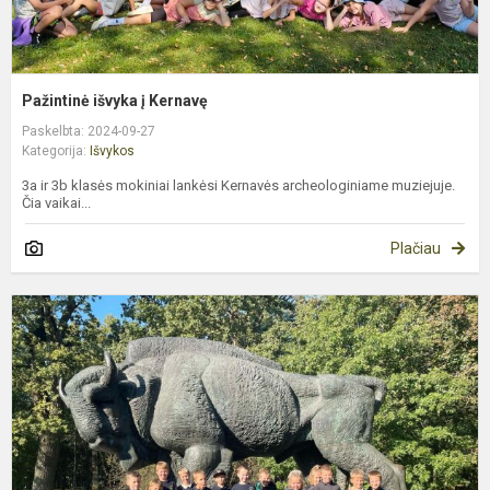
Pažintinė išvyka į Kernavę
Paskelbta: 2024-09-27
Kategorija:
Išvykos
3a ir 3b klasės mokiniai lankėsi Kernavės archeologiniame muziejuje.
Čia vaikai...
Plačiau
2
k
i
į
ą
p
ir
K