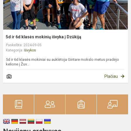
D
5d ir 6d klasės mokinių išvyka į Dzūkiją
Paskelbta: 2024-09-05
Kategorija:
Išvykos
5d ir 6d klasės mokiniai su auklėtoja Gintare mokslo metus pradėjo
kelione į Žuv...
Plačiau