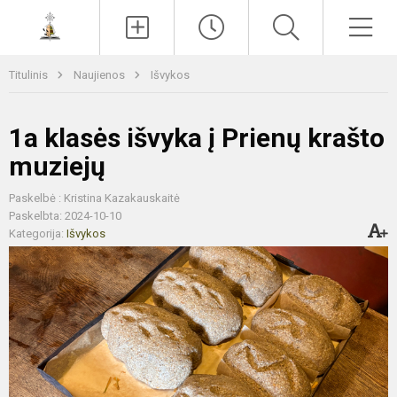
Paieška
Men
Titulinis
Naujienos
Išvykos
1a klasės išvyka į Prienų krašto
muziejų
Paskelbė : Kristina Kazakauskaitė
Paskelbta: 2024-10-10
Kategorija:
Išvykos