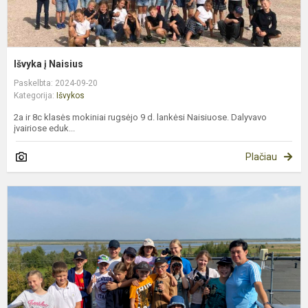
Išvyka į Naisius
Paskelbta: 2024-09-20
Kategorija:
Išvykos
2a ir 8c klasės mokiniai rugsėjo 9 d. lankėsi Naisiuose. Dalyvavo
įvairiose eduk...
Plačiau
5
ir
6
k
m
i
į