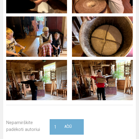
Nepamirškite
1
AČIŪ
padėkoti autoriui