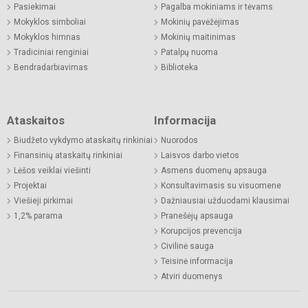
Pasiekimai
Pagalba mokiniams ir tėvams
Mokyklos simboliai
Mokinių pavėžėjimas
Mokyklos himnas
Mokinių maitinimas
Tradiciniai renginiai
Patalpų nuoma
Bendradarbiavimas
Biblioteka
Ataskaitos
Informacija
Biudžeto vykdymo ataskaitų rinkiniai
Nuorodos
Finansinių ataskaitų rinkiniai
Laisvos darbo vietos
Lėšos veiklai viešinti
Asmens duomenų apsauga
Projektai
Konsultavimasis su visuomene
Viešieji pirkimai
Dažniausiai užduodami klausimai
1,2% parama
Pranešėjų apsauga
Korupcijos prevencija
Civilinė sauga
Teisinė informacija
Atviri duomenys