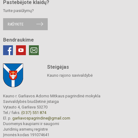
Pastebėjote klaidų?
Turite pasiūlymų?
RAŠYKITE
Bendraukime
Steigėjas
Kauno rajono savivaldybė
Kauno r. Garliavos Adomo Mitkaus pagrindinė mokykla
Savivaldybės biudžetinė įstaiga
Vytauto 4, Garliava 53270
Tel./ faks.
(0 37) 551 874
El. p.
garliavospagrindine@gmail.com
Duomenys kaupiami ir saugomi
Juridinių asmenų registre
Įmonės kodas 191074641