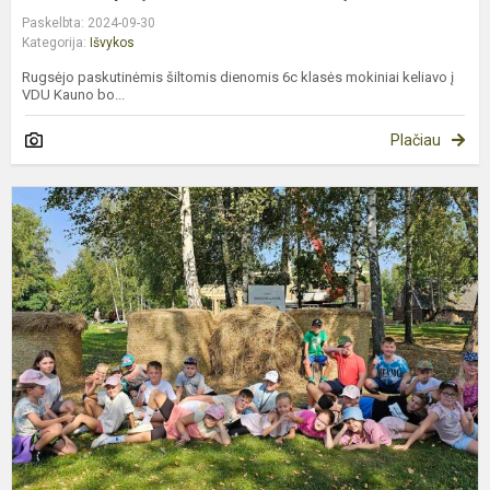
Paskelbta: 2024-09-30
Kategorija:
Išvykos
Rugsėjo paskutinėmis šiltomis dienomis 6c klasės mokiniai keliavo į
VDU Kauno bo...
Plačiau
P
i
į
K