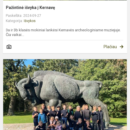
Pažintinė išvyka į Kernavę
Paskelbta: 2024-09-27
Kategorija:
Išvykos
3a ir 3b klasės mokiniai lankėsi Kernavės archeologiniame muziejuje.
Čia vaikai...
Plačiau
2
k
i
į
ą
p
ir
K
z
s