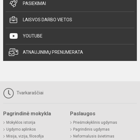
PASIEKIMAI
LAISVOS DARBO VIETOS
YOUTUBE
ATNAUJINIMŲ PRENUMERATA
Tvarkaraščiai
Pagrindinė mokykla
Paslaugos
Mokyklos istorija
Priešmokyklinis ugdymas
Ugdymo aplinkos
Pagrindinis ugdymas
Misija, vizija, filosofija
Neformalusis švietimas