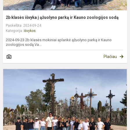
2b klasės išvyka į ąžuolyno parką ir Kauno zoologijos sodą
Paskelbta: 2024-09-24
Kategorija:
Išvykos
2024-09-23 2b klasės mokiniai aplankė ąžuolyno parką ir Kauno
zoologijos sodą.Va...
Plačiau
I
į
N