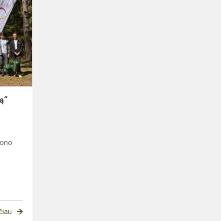
Varžybos
„Išgelbėk
draugą“
ą“
jono
čiau