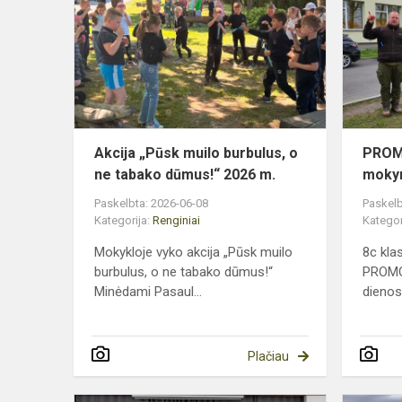
muilo
burbulus,
o
ne
tabako
dūmus!“
2026
Akcija „Pūsk muilo burbulus, o
PROMO
m.
ne tabako dūmus!“ 2026 m.
mokym
Paskelbta: 2026-06-08
Paskelb
Kategorija:
Renginiai
Kategor
Mokykloje vyko akcija „Pūsk muilo
8c kla
burbulus, o ne tabako dūmus!“
PROMO
Minėdami Pasaul...
dienos)
Plačiau