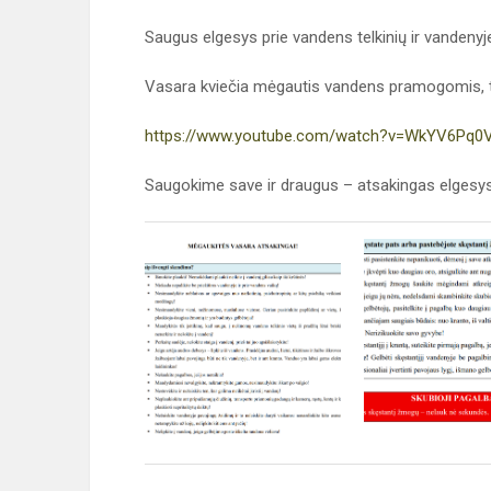
Saugus elgesys prie vandens telkinių ir vandenyj
Vasara kviečia mėgautis vandens pramogomis,
https://www.youtube.com/watch?v=WkYV6Pq0
Saugokime save ir draugus – atsakingas elgesys 