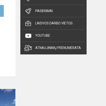
PASIEKIMAI
LAISVOS DARBO VIETOS
YOUTUBE
ATNAUJINIMŲ PRENUMERATA
Renginys
„Aš
ir