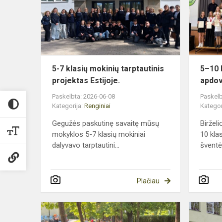
mokinių
tarptautinis
projektas
Estijoje.
5-7 klasių mokinių tarptautinis
5–10 
projektas Estijoje.
apdov
Paskelbta: 2026-06-08
Paskelb
Kategorija:
Renginiai
Kategor
Gegužės paskutinę savaitę mūsų
Biržel
mokyklos 5-7 klasių mokiniai
10 kla
dalyvavo tarptautini...
šventė
Plačiau
Akcija
„Pūsk