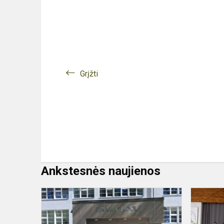
Grįžti
Ankstesnės naujienos
5-
7
klasių