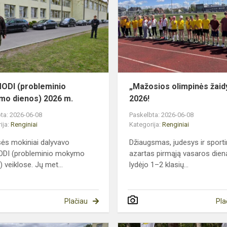
mokymo
dienos)
2026
m.
DI (probleminio
„Mažosios olimpinės žaid
o dienos) 2026 m.
2026!
ta: 2026-06-08
Paskelbta: 2026-06-08
ija:
Renginiai
Kategorija:
Renginiai
sės mokiniai dalyvavo
Džiaugsmas, judesys ir sporti
DI (probleminio mokymo
azartas pirmąją vasaros dien
 veiklose. Jų met...
lydėjo 1–2 klasių...
Plačiau
Pla