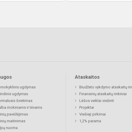
augos
Ataskaitos
šmokyklinis ugdymas
Biudžeto vykdymo ataskaitų rin
indinis ugdymas
Finansinių ataskaitų rinkiniai
rmalusis švietimas
Lėšos veiklai viešinti
lba mokiniams ir tėvams
Projektai
nių pavėžėjimas
Viešieji pirkimai
nių maitinimas
1,2% parama
alpų nuoma