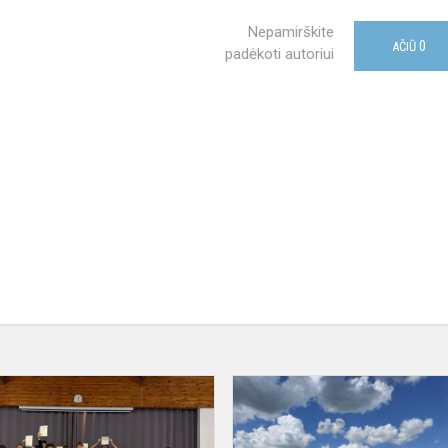
Nepamirškite
0
AČIŪ
padėkoti autoriui
5–
10
klasių