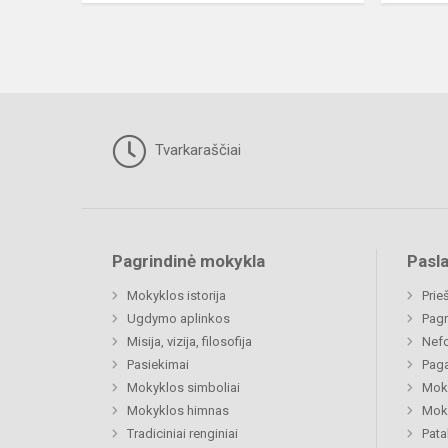
Tvarkaraščiai
Pagrindinė mokykla
Pasl
Mokyklos istorija
Prie
Ugdymo aplinkos
Pagr
Misija, vizija, filosofija
Nefo
Pasiekimai
Paga
Mokyklos simboliai
Moki
Mokyklos himnas
Moki
Tradiciniai renginiai
Pat