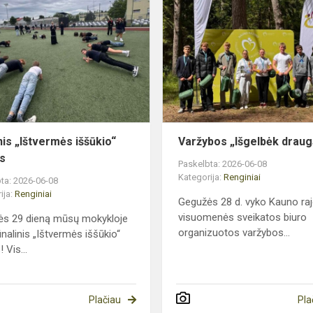
Finalinis
„Ištvermės
iššūkio“
etapas
ai
nis „Ištvermės iššūkio“
Varžybos „Išgelbėk draug
s
Paskelbta: 2026-06-08
Kategorija:
Renginiai
ta: 2026-06-08
ija:
Renginiai
Gegužės 28 d. vyko Kauno ra
visuomenės sveikatos biuro
ės 29 dieną mūsų mokykloje
organizuotos varžybos...
inalinis „Ištvermės iššūkio“
 Vis...
Plačiau
Pla