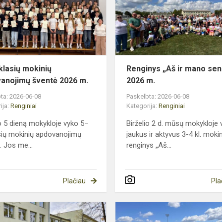
mokinių
apdovanojimų
šventė
2026
m.
klasių mokinių
Renginys „Aš ir mano sene
anojimų šventė 2026 m.
2026 m.
ta: 2026-06-08
Paskelbta: 2026-06-08
ija:
Renginiai
Kategorija:
Renginiai
io 5 dieną mokykloje vyko 5–
Birželio 2 d. mūsų mokykloje 
sių mokinių apdovanojimų
jaukus ir aktyvus 3-4 kl. moki
. Jos me...
renginys „Aš...
Plačiau
Pla
PROMODI
(probleminio