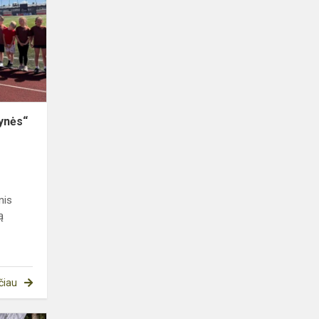
žaidynės“
2026!
ynės“
nis
ą
čiau