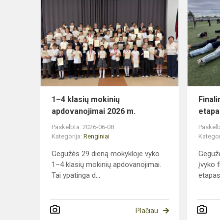
1–
4
klasių
mokinių
apdovanojim
2026
m.
1–4 klasių mokinių
Finali
apdovanojimai 2026 m.
etapa
Paskelbta: 2026-06-08
Paskelb
Kategorija:
Renginiai
Kategor
Gegužės 29 dieną mokykloje vyko
Geguž
1–4 klasių mokinių apdovanojimai.
įvyko f
Tai ypatinga d...
etapas!
Plačiau