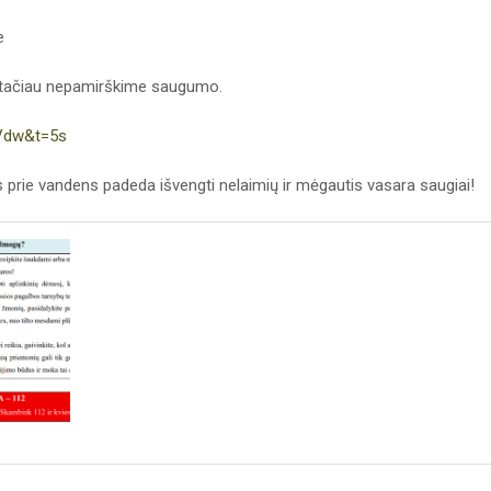
e
 tačiau nepamirškime saugumo.
Vdw&t=5s
prie vandens padeda išvengti nelaimių ir mėgautis vasara saugiai!