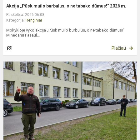
Akcija „Pūsk muilo burbulus, o ne tabako dūmus!“ 2026 m.
Paskelbta: 2026-06-08
Kategorija:
Renginiai
Mokykloje vyko akcija „Pūsk muilo burbulus, o ne tabako dūmus!“
Minėdami Pasaul...
Plačiau
P
(
m
d
2
m