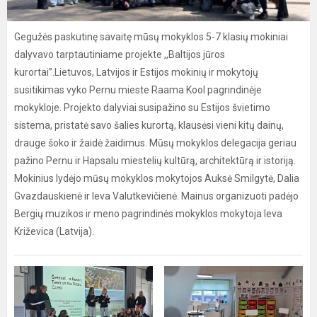
Gegužės paskutinę savaitę mūsų mokyklos 5-7 klasių mokiniai
dalyvavo tarptautiniame projekte ,,Baltijos jūros
kurortai”.Lietuvos, Latvijos ir Estijos mokinių ir mokytojų
susitikimas vyko Pernu mieste Raama Kool pagrindinėje
mokykloje. Projekto dalyviai susipažino su Estijos švietimo
sistema, pristatė savo šalies kurortą, klausėsi vieni kitų dainų,
drauge šoko ir žaidė žaidimus. Mūsų mokyklos delegacija geriau
pažino Pernu ir Hapsalu miestelių kultūrą, architektūrą ir istoriją.
Mokinius lydėjo mūsų mokyklos mokytojos Auksė Smilgytė, Dalia
Gvazdauskienė ir Ieva Valutkevičienė. Mainus organizuoti padėjo
Bergių muzikos ir meno pagrindinės mokyklos mokytoja Ieva
Križevica (Latvija).