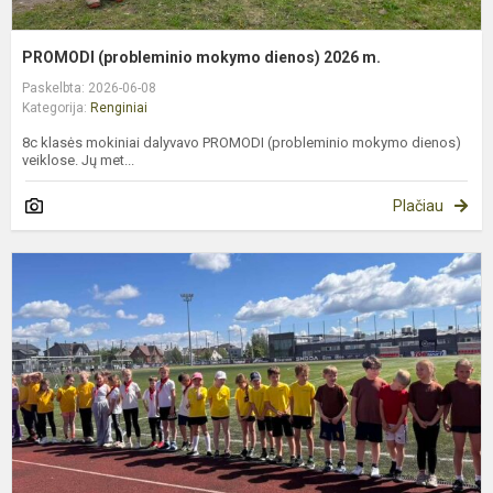
PROMODI (probleminio mokymo dienos) 2026 m.
Paskelbta: 2026-06-08
Kategorija:
Renginiai
8c klasės mokiniai dalyvavo PROMODI (probleminio mokymo dienos)
veiklose. Jų met...
Plačiau
„
o
ž
2