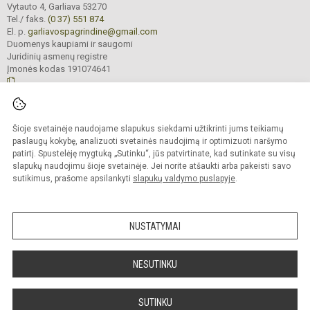
Vytauto 4, Garliava 53270
Tel./ faks.
(0 37) 551 874
El. p.
garliavospagrindine@gmail.com
Duomenys kaupiami ir saugomi
Juridinių asmenų registre
Įmonės kodas 191074641
© 2022. Kauno r. Garliavos Adomo Mitkaus pagrindinė mokykla. Visos teisės
Šioje svetainėje naudojame slapukus siekdami užtikrinti jums teikiamų
saugomos.
Kopijuoti turinį be raštiško įstaigos administracijos sutikimo griežtai draudžiama
paslaugų kokybę, analizuoti svetainės naudojimą ir optimizuoti naršymo
patirtį. Spustelėję mygtuką „Sutinku“, jūs patvirtinate, kad sutinkate su visų
Prieinamumo paraiška
Slapukų valdymas
slapukų naudojimu šioje svetainėje. Jei norite atšaukti arba pakeisti savo
sutikimus, prašome apsilankyti
slapukų valdymo puslapyje
.
Sumanus būdas atnaujinti
mokyklos interneto
svetainę
NUSTATYMAI
NESUTINKU
SUTINKU