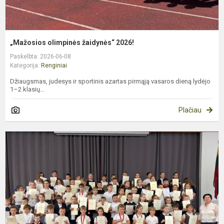
„Mažosios olimpinės žaidynės“ 2026!
Paskelbta: 2026-06-08
Kategorija:
Renginiai
Džiaugsmas, judesys ir sportinis azartas pirmąją vasaros dieną lydėjo
1–2 klasių...
Plačiau
1
4
k
m
a
2
m