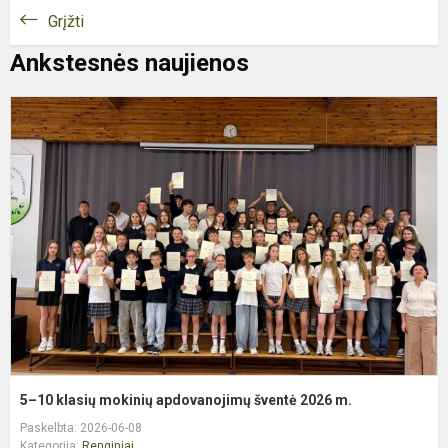
Grįžti
Ankstesnės naujienos
5
1
k
m
a
š
2
m
5–10 klasių mokinių apdovanojimų šventė 2026 m.
Paskelbta: 2026-06-08
Kategorija:
Renginiai