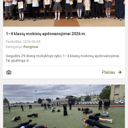
1–4 klasių mokinių apdovanojimai 2026 m.
Paskelbta: 2026-06-08
Kategorija:
Renginiai
Gegužės 29 dieną mokykloje vyko 1–4 klasių mokinių apdovanojimai.
Tai ypatinga d...
Plačiau
F
„
i
e