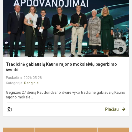
m
p
š
Tradicinė gabiausių Kauno rajono moksleivių pagerbimo
šventė
Paskelbta: 2026-05-28
Kategorija:
Renginiai
Gegužės 27 dieną Raudondvario dvare vyko tradicinė gabiausių Kauno
rajono moksle...
Plačiau