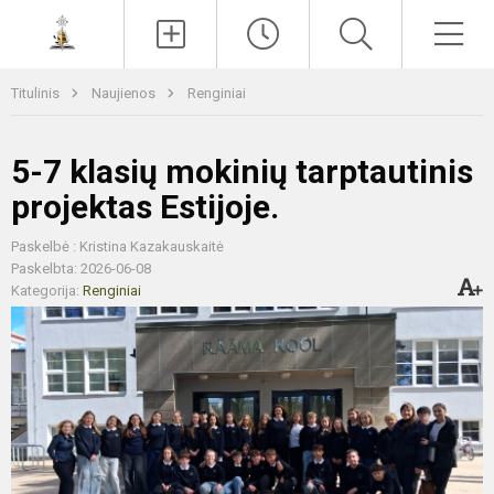
Paieška
Men
Titulinis
Naujienos
Renginiai
5-7 klasių mokinių tarptautinis
projektas Estijoje.
Paskelbė : Kristina Kazakauskaitė
Paskelbta: 2026-06-08
Kategorija:
Renginiai