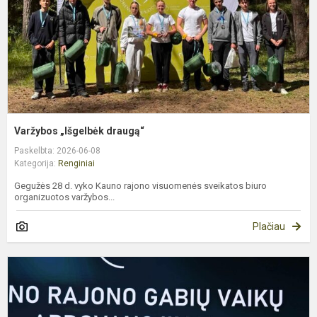
Varžybos „Išgelbėk draugą“
Paskelbta: 2026-06-08
Kategorija:
Renginiai
Gegužės 28 d. vyko Kauno rajono visuomenės sveikatos biuro
organizuotos varžybos...
Plačiau
T
g
K
r