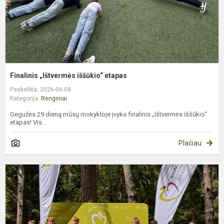
Finalinis „Ištvermės iššūkio“ etapas
Paskelbta: 2026-06-08
Kategorija:
Renginiai
Gegužės 29 dieną mūsų mokykloje įvyko finalinis „Ištvermės iššūkio“
etapas! Vis...
Plačiau
V
„
d