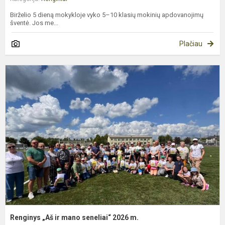
Birželio 5 dieną mokykloje vyko 5–10 klasių mokinių apdovanojimų
šventė. Jos me...
Plačiau
R
„
ir
m
s
2
m
Renginys „Aš ir mano seneliai“ 2026 m.