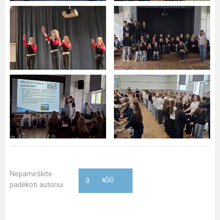
Nepamirškite
0
AČIŪ
padėkoti autoriui