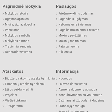
Pagrindinė mokykla
Paslaugos
Mokyklos istorija
Priešmokyklinis ugdymas
Ugdymo aplinkos
Pagrindinis ugdymas
Misija, vizija, filosofija
Neformalusis švietimas
Pasiekimai
Pagalba mokiniams ir tėvams
Mokyklos simboliai
Mokinių pavėžėjimas
Mokyklos himnas
Mokinių maitinimas
Tradiciniai renginiai
Patalpų nuoma
Bendradarbiavimas
Biblioteka
Ataskaitos
Informacija
Biudžeto vykdymo ataskaitų rinkiniai
Nuorodos
Finansinių ataskaitų rinkiniai
Laisvos darbo vietos
Lėšos veiklai viešinti
Asmens duomenų apsauga
Projektai
Konsultavimasis su visuomene
Viešieji pirkimai
Dažniausiai užduodami klausimai
1,2% parama
Pranešėjų apsauga
Korupcijos prevencija