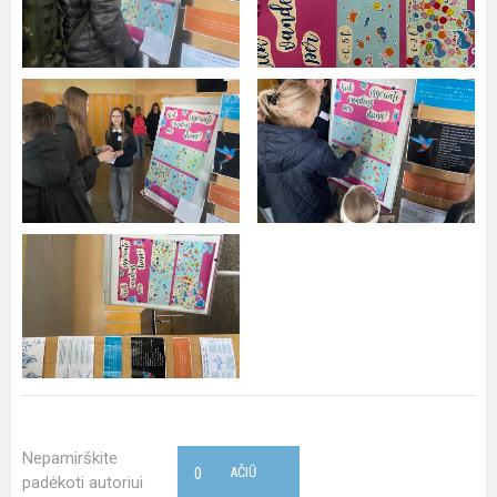
Nepamirškite
0
AČIŪ
padėkoti autoriui