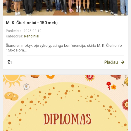
M. K. Čiurlioniui - 150 metų
Paskelbta: 2025-03-19
Kategorija:
Renginiai
Šiandien mokykloje vyko ypatinga konferencija, skirta M. K. Čiurlionio
150-osiom...
Plačiau
„
m