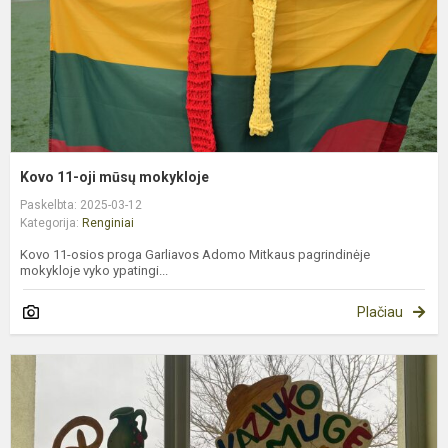
Kovo 11-oji mūsų mokykloje
Paskelbta: 2025-03-12
Kategorija:
Renginiai
Kovo 11-osios proga Garliavos Adomo Mitkaus pagrindinėje
mokykloje vyko ypatingi...
Plačiau
K
m
2