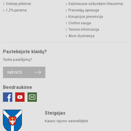
Viešieji pirkimai
Dažniausiai užduodami klausimai
1,2% parama
Pranešėjų apsauga
Korupcijos prevencija
Civilinė sauga
Teisinė informacija
Atviri duomenys
Pastebėjote klaidų?
Turite pasiūlymų?
RAŠYKITE
Bendraukime
Steigėjas
Kauno rajono savivaldybė