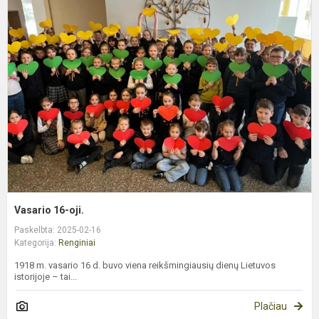
V
1
oj
Vasario 16-oji.
Paskelbta: 2025-02-16
Kategorija:
Renginiai
1918 m. vasario 16 d. buvo viena reikšmingiausių dienų Lietuvos
istorijoje – tai...
Plačiau