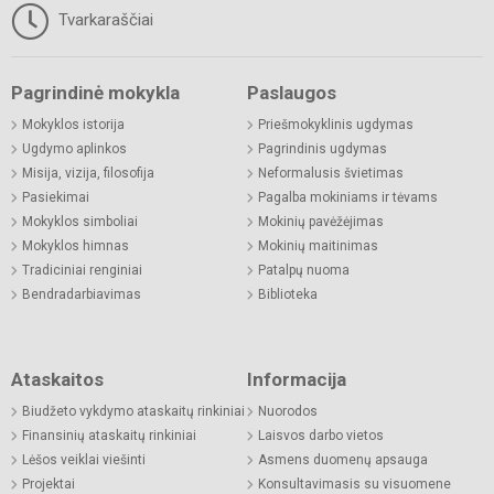
Tvarkaraščiai
Pagrindinė mokykla
Paslaugos
Mokyklos istorija
Priešmokyklinis ugdymas
Ugdymo aplinkos
Pagrindinis ugdymas
Misija, vizija, filosofija
Neformalusis švietimas
Pasiekimai
Pagalba mokiniams ir tėvams
Mokyklos simboliai
Mokinių pavėžėjimas
Mokyklos himnas
Mokinių maitinimas
Tradiciniai renginiai
Patalpų nuoma
Bendradarbiavimas
Biblioteka
Ataskaitos
Informacija
Biudžeto vykdymo ataskaitų rinkiniai
Nuorodos
Finansinių ataskaitų rinkiniai
Laisvos darbo vietos
Lėšos veiklai viešinti
Asmens duomenų apsauga
Projektai
Konsultavimasis su visuomene