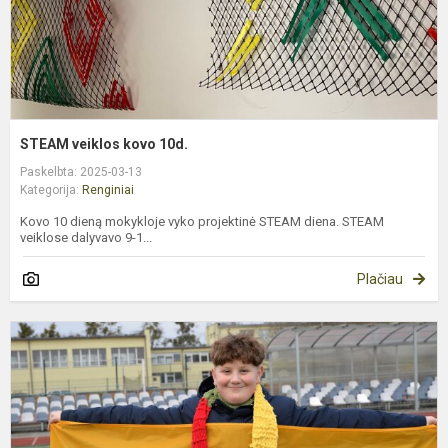
STEAM veiklos kovo 10d.
Paskelbta: 2025-03-13
Kategorija:
Renginiai
Kovo 10 dieną mokykloje vyko projektinė STEAM diena. STEAM
veiklose dalyvavo 9-1...
Plačiau
K
1
oj
m
m