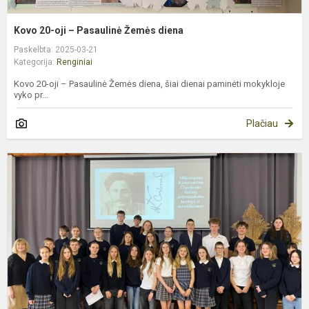
Kovo 20-oji – Pasaulinė Žemės diena
Paskelbta: 2025-03-21
Kategorija:
Renginiai
Kovo 20-oji – Pasaulinė Žemės diena, šiai dienai paminėti mokykloje
vyko pr...
Plačiau
M
K
Č
-
1
m