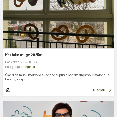
Kaziuko mugė 2025m.
Paskelbta: 2025-03-04
Kategorija:
Renginiai
Šiandien mūsų mokyklos koridoriai prisipildė džiaugsmo ir malonaus
kepinių kvapo...
Plačiau
M
Š
a