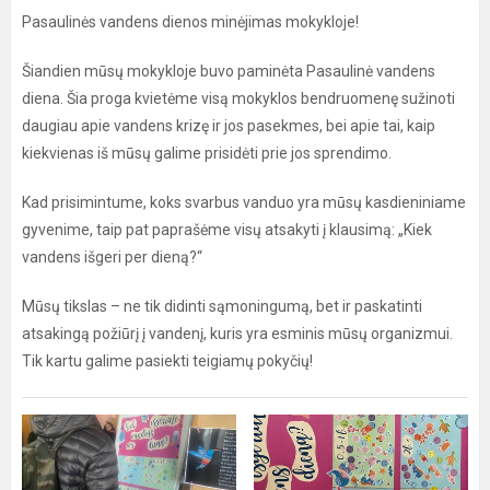
Pasaulinės vandens dienos minėjimas mokykloje!
Šiandien mūsų mokykloje buvo paminėta Pasaulinė vandens
diena. Šia proga kvietėme visą mokyklos bendruomenę sužinoti
daugiau apie vandens krizę ir jos pasekmes, bei apie tai, kaip
kiekvienas iš mūsų galime prisidėti prie jos sprendimo.
Kad prisimintume, koks svarbus vanduo yra mūsų kasdieniniame
gyvenime, taip pat paprašėme visų atsakyti į klausimą: „Kiek
vandens išgeri per dieną?“
Mūsų tikslas – ne tik didinti sąmoningumą, bet ir paskatinti
atsakingą požiūrį į vandenį, kuris yra esminis mūsų organizmui.
Tik kartu galime pasiekti teigiamų pokyčių!