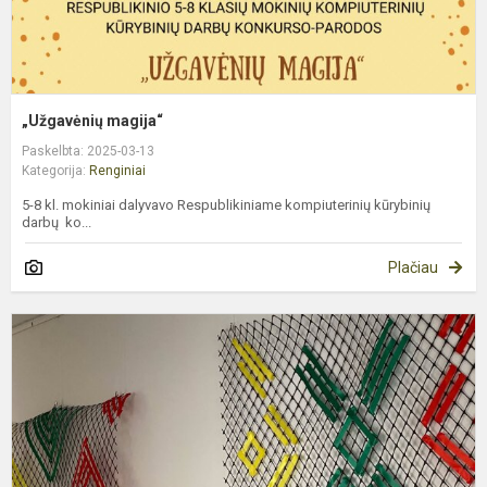
„Užgavėnių magija“
Paskelbta: 2025-03-13
Kategorija:
Renginiai
5-8 kl. mokiniai dalyvavo Respublikiniame kompiuterinių kūrybinių
darbų ko...
Plačiau
S
v
k
1