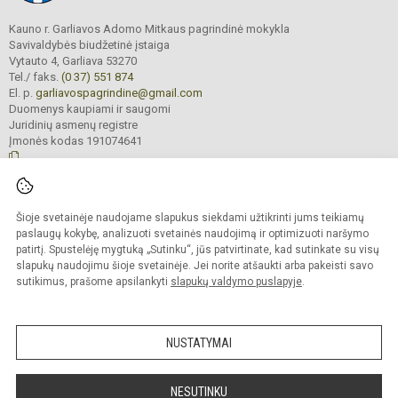
Kauno r. Garliavos Adomo Mitkaus pagrindinė mokykla
Savivaldybės biudžetinė įstaiga
Vytauto 4, Garliava 53270
Tel./ faks.
(0 37) 551 874
El. p.
garliavospagrindine@gmail.com
Duomenys kaupiami ir saugomi
Juridinių asmenų registre
Įmonės kodas 191074641
© 2022. Kauno r. Garliavos Adomo Mitkaus pagrindinė mokykla. Visos teisės
Šioje svetainėje naudojame slapukus siekdami užtikrinti jums teikiamų
saugomos.
Kopijuoti turinį be raštiško įstaigos administracijos sutikimo griežtai draudžiama
paslaugų kokybę, analizuoti svetainės naudojimą ir optimizuoti naršymo
patirtį. Spustelėję mygtuką „Sutinku“, jūs patvirtinate, kad sutinkate su visų
Prieinamumo paraiška
Slapukų valdymas
slapukų naudojimu šioje svetainėje. Jei norite atšaukti arba pakeisti savo
sutikimus, prašome apsilankyti
slapukų valdymo puslapyje
.
Sumanus būdas atnaujinti
mokyklos interneto
svetainę
NUSTATYMAI
NESUTINKU