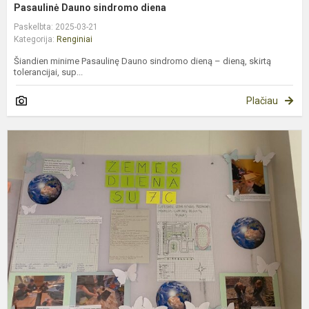
Pasaulinė Dauno sindromo diena
Paskelbta: 2025-03-21
Kategorija:
Renginiai
Šiandien minime Pasaulinę Dauno sindromo dieną – dieną, skirtą
tolerancijai, sup...
Plačiau
K
2
oj
–
P
Ž
d