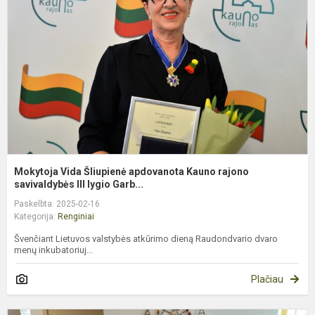
K
r
s
Mokytoja Vida Šliupienė apdovanota Kauno rajono
savivaldybės III lygio Garb...
Paskelbta: 2025-02-16
Kategorija:
Renginiai
Švenčiant Lietuvos valstybės atkūrimo dieną Raudondvario dvaro
menų inkubatoriuj...
Plačiau