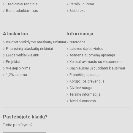
Tradiciniai renginiai
Patalpų nuoma
Bendradarbiavimas
Biblioteka
Ataskaitos
Informacija
Biudžeto vykdymo ataskaitų rinkiniai
Nuorodos
Finansinių ataskaitų rinkiniai
Laisvos darbo vietos
Lėšos veiklai viešinti
Asmens duomenų apsauga
Projektai
Konsultavimasis su visuomene
Viešieji pirkimai
Dažniausiai užduodami klausimai
1,2% parama
Pranešėjų apsauga
Korupcijos prevencija
Civilinė sauga
Teisinė informacija
Atviri duomenys
Pastebėjote klaidų?
Turite pasiūlymų?