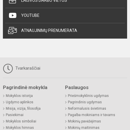
LAISVOS DARBO VIETOS
YOUTUBE
ATNAUJINIMŲ PRENUMERATA
Tvarkaraščiai
Pagrindinė mokykla
Paslaugos
Mokyklos istorija
Priešmokyklinis ugdymas
Ugdymo aplinkos
Pagrindinis ugdymas
Misija, vizija, filosofija
Neformalusis švietimas
Pasiekimai
Pagalba mokiniams ir tėvams
Mokyklos simboliai
Mokinių pavėžėjimas
Mokyklos himnas
Mokinių maitinimas