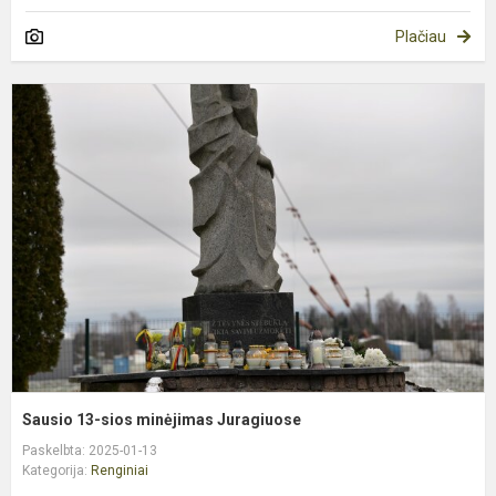
Plačiau
S
1
s
m
J
Sausio 13-sios minėjimas Juragiuose
Paskelbta: 2025-01-13
Kategorija:
Renginiai