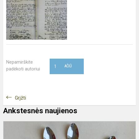
Nepamirškite
1
AČIŪ
padėkoti autoriui
Grįžti
Ankstesnės naujienos
1
k