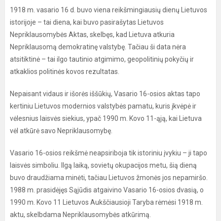
1918 m. vasario 16 d. buvo viena reikšmingiausių dienų Lietuvos
istorijoje – tai diena, kai buvo pasirašytas Lietuvos
Nepriklausomybės Aktas, skelbęs, kad Lietuva atkuria
Nepriklausomą demokratinę valstybę. Tačiau ši data nėra
atsitiktinė – tai ilgo tautinio atgimimo, geopolitinių pokyčių ir
atkaklios politinės kovos rezultatas.
Nepaisant vidaus ir išorės iššūkių, Vasario 16-osios aktas tapo
kertiniu Lietuvos modernios valstybės pamatu, kuris įkvėpė ir
vėlesnius laisvės siekius, ypač 1990 m. Kovo 11-ąją, kai Lietuva
vėl atkūrė savo Nepriklausomybę.
Vasario 16-osios reikšmė neapsiriboja tik istoriniu įvykiu – ji tapo
laisvės simboliu. Ilgą laiką, sovietų okupacijos metu, šią dieną
buvo draudžiama minėti, tačiau Lietuvos žmonės jos nepamiršo.
1988 m. prasidėjęs Sąjūdis atgaivino Vasario 16-osios dvasią, o
1990 m. Kovo 11 Lietuvos Aukščiausioji Taryba rėmėsi 1918 m.
aktu, skelbdama Nepriklausomybės atkūrimą.