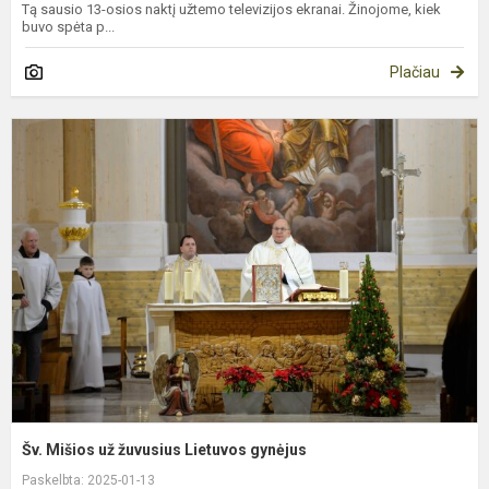
Tą sausio 13-osios naktį užtemo televizijos ekranai. Žinojome, kiek
buvo spėta p...
Plačiau
Š
M
u
ž
L
g
Šv. Mišios už žuvusius Lietuvos gynėjus
Paskelbta: 2025-01-13