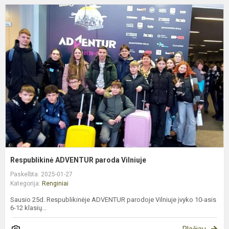
R
A
p
V
Respublikinė ADVENTUR paroda Vilniuje
Paskelbta: 2025-01-27
Kategorija:
Renginiai
Sausio 25d. Respublikinėje ADVENTUR parodoje Vilniuje įvyko 10-asis
6-12 klasių...
Plačiau