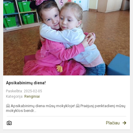
d
Apsikabinimų diena!
Paskelbta: 2025-02-05
Kategorija:
Renginiai
🤗 Apsikabinimų diena mūsų mokykloje! 🤗 Praėjusį penktadienį mūsų
mokyklos bendr...
Plačiau