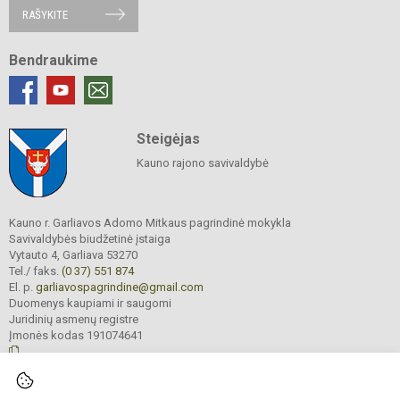
RAŠYKITE
Bendraukime
Steigėjas
Kauno rajono savivaldybė
Kauno r. Garliavos Adomo Mitkaus pagrindinė mokykla
Savivaldybės biudžetinė įstaiga
Vytauto 4, Garliava 53270
Tel./ faks.
(0 37) 551 874
El. p.
garliavospagrindine@gmail.com
Duomenys kaupiami ir saugomi
Juridinių asmenų registre
Įmonės kodas 191074641
© 2022. Kauno r. Garliavos Adomo Mitkaus pagrindinė mokykla. Visos teisės