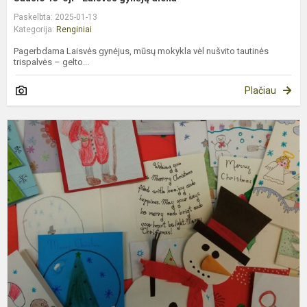
Paskelbta: 2025-01-13
Kategorija:
Renginiai
Pagerbdama Laisvės gynėjus, mūsų mokykla vėl nušvito tautinės
trispalvės – gelto...
Plačiau
,
ir
a
b
el