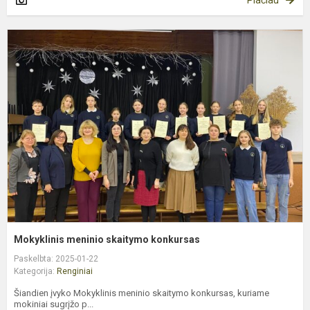
M
m
s
k
Mokyklinis meninio skaitymo konkursas
Paskelbta: 2025-01-22
Kategorija:
Renginiai
Šiandien įvyko Mokyklinis meninio skaitymo konkursas, kuriame
mokiniai sugrįžo p...