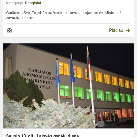
Kategorija:
Renginiai
Garliavos Švč. Trejybės bažnyčioje, buvo aukojamos šv. Mišios už
žuvusius Lietuv...
Plačiau
S
1
oj
-
L
g
d
Sausio 13-oji - Laisvės gynėjų diena