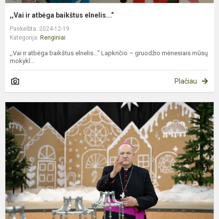
,,Vai ir atbėga baikštus elnelis...“
Paskelbta: 2024-12-19
Kategorija:
Renginiai
,,Vai ir atbėga baikštus elnelis...“ Lapkričio – gruodžio mėnesiais mūsų
mokykl...
Plačiau
A
v
-
a