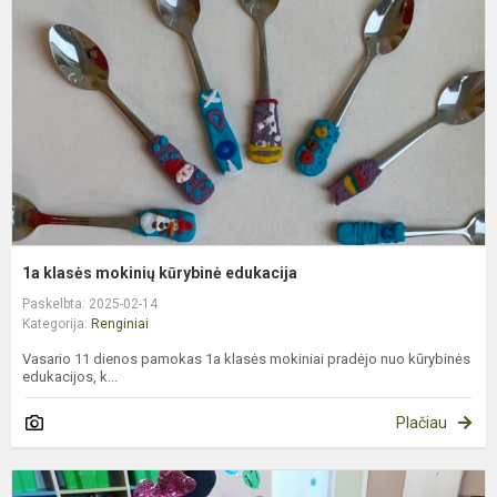
m
k
e
1a klasės mokinių kūrybinė edukacija
Paskelbta: 2025-02-14
Kategorija:
Renginiai
Vasario 11 dienos pamokas 1a klasės mokiniai pradėjo nuo kūrybinės
edukacijos, k...
Plačiau
A