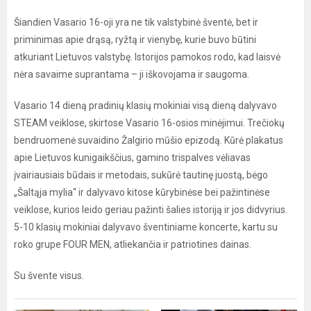
Šiandien Vasario 16-oji yra ne tik valstybinė šventė, bet ir
priminimas apie drąsą, ryžtą ir vienybę, kurie buvo būtini
atkuriant Lietuvos valstybę. Istorijos pamokos rodo, kad laisvė
nėra savaime suprantama – ji iškovojama ir saugoma.
Vasario 14 dieną pradinių klasių mokiniai visą dieną dalyvavo
STEAM veiklose, skirtose Vasario 16-osios minėjimui. Trečiokų
bendruomenė suvaidino Žalgirio mūšio epizodą. Kūrė plakatus
apie Lietuvos kunigaikščius, gamino trispalves vėliavas
įvairiausiais būdais ir metodais, sukūrė tautinę juostą, bėgo
„Šaltąja mylia“ ir dalyvavo kitose kūrybinėse bei pažintinėse
veiklose, kurios leido geriau pažinti šalies istoriją ir jos didvyrius.
5-10 klasių mokiniai dalyvavo šventiniame koncerte, kartu su
roko grupe FOUR MEN, atliekančia ir patriotines dainas.
Su švente visus.