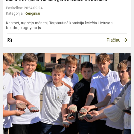
Paskelbta: 2024-09-24
Kategorija:
Renginiai
Kasmet, rugsėjo mėnesį, Tarptautinė komisija kviečia Lietuvos
bendrojo ugdymo įs...
Plačiau
A
k
Ž
g
d
p