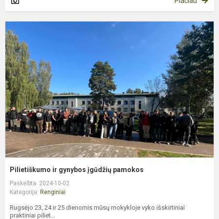
Plačiau
P
ir
g
į
p
Pilietiškumo ir gynybos įgūdžių pamokos
Paskelbta: 2024-10-02
Kategorija:
Renginiai
Rugsėjo 23, 24 ir 25 dienomis mūsų mokykloje vyko išskirtiniai
praktiniai piliet...