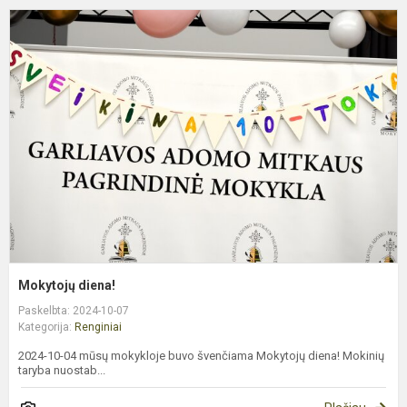
M
d
Mokytojų diena!
Paskelbta: 2024-10-07
Kategorija:
Renginiai
2024-10-04 mūsų mokykloje buvo švenčiama Mokytojų diena! Mokinių
taryba nuostab...