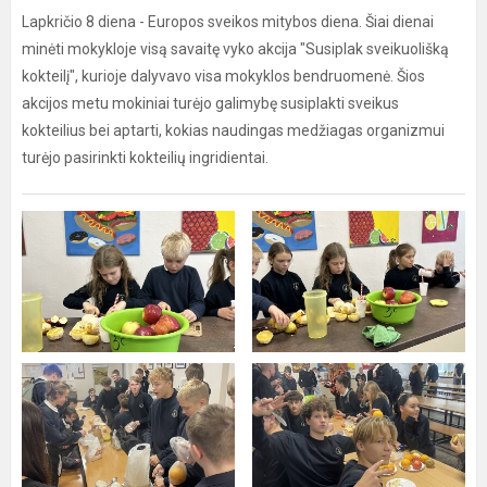
Lapkričio 8 diena - Europos sveikos mitybos diena. Šiai dienai
minėti mokykloje visą savaitę vyko akcija "Susiplak sveikuolišką
kokteilį", kurioje dalyvavo visa mokyklos bendruomenė. Šios
akcijos metu mokiniai turėjo galimybę susiplakti sveikus
kokteilius bei aptarti, kokias naudingas medžiagas organizmui
turėjo pasirinkti kokteilių ingridientai.