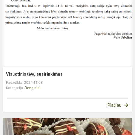
s
Visuotinis tėvų susirinkimas
Paskelbta: 2024-11-08
Kategorija:
Renginiai
Plačiau
P
d