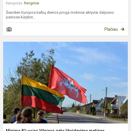
Kategorija:
Renginiai
Šiandien Europos kalbų dienos proga mokiniai aktyviai dalyvavo
įvairiose kūrybin...
Plačiau
M
8
ą
V
g
l
m
Minime 81-ąsias Vilniaus geto likvidavimo metines