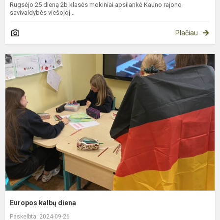
Rugsėjo 25 dieną 2b klasės mokiniai apsilankė Kauno rajono
savivaldybės viešojoj...
Plačiau
E
k
d
Europos kalbų diena
Paskelbta: 2024-09-26