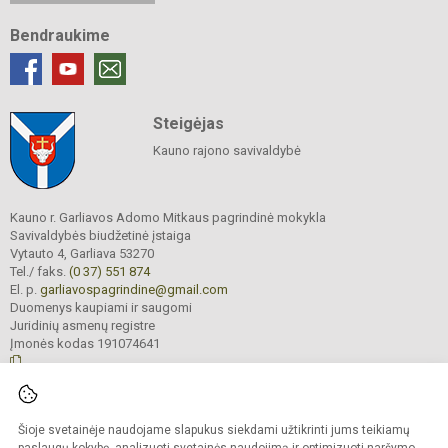
Bendraukime
Steigėjas
Kauno rajono savivaldybė
Kauno r. Garliavos Adomo Mitkaus pagrindinė mokykla
Savivaldybės biudžetinė įstaiga
Vytauto 4, Garliava 53270
Tel./ faks.
(0 37) 551 874
El. p.
garliavospagrindine@gmail.com
Duomenys kaupiami ir saugomi
Juridinių asmenų registre
Įmonės kodas 191074641
© 2022. Kauno r. Garliavos Adomo Mitkaus pagrindinė mokykla. Visos teisės
Šioje svetainėje naudojame slapukus siekdami užtikrinti jums teikiamų
saugomos.
Kopijuoti turinį be raštiško įstaigos administracijos sutikimo griežtai draudžiama