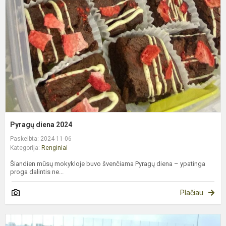
2
Pyragų diena 2024
Paskelbta: 2024-11-06
Kategorija:
Renginiai
Šiandien mūsų mokykloje buvo švenčiama Pyragų diena – ypatinga
proga dalintis ne...
Plačiau
„