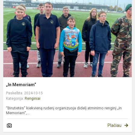
M
„In Memoriam“
Paskelbta: 2024-10-15
Kategorija:
Renginiai
“Birutietės“ kiekvieną rudenį organizuoja didelį atminimo renginį „In
Memoriam“,...
Plačiau