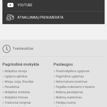
YOUTUBE
ATNAUJINIMŲ PRENUMERATA
Tvarkaraščiai
Pagrindinė mokykla
Paslaugos
Mokyklos istorija
Priešmokyklinis ugdymas
Ugdymo aplinkos
Pagrindinis ugdymas
Misija, vizija, filosofija
Neformalusis švietimas
Pasiekimai
Pagalba mokiniams ir tėvams
Mokyklos simboliai
Mokinių pavėžėjimas
Mokyklos himnas
Mokinių maitinimas
Tradiciniai renginiai
Patalpų nuoma