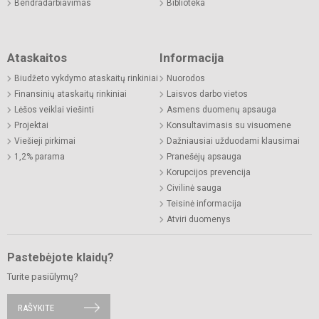
Bendradarbiavimas
Biblioteka
Ataskaitos
Informacija
Biudžeto vykdymo ataskaitų rinkiniai
Nuorodos
Finansinių ataskaitų rinkiniai
Laisvos darbo vietos
Lėšos veiklai viešinti
Asmens duomenų apsauga
Projektai
Konsultavimasis su visuomene
Viešieji pirkimai
Dažniausiai užduodami klausimai
1,2% parama
Pranešėjų apsauga
Korupcijos prevencija
Civilinė sauga
Teisinė informacija
Atviri duomenys
Pastebėjote klaidų?
Turite pasiūlymų?
RAŠYKITE