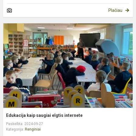
Plačiau
E
k
s
e
i
Edukacija kaip saugiai elgtis internete
Paskelbta: 2024-09-27
Kategorija:
Renginiai