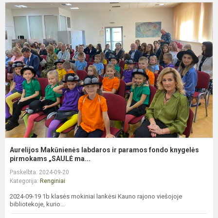
A
M
l
ir
p
f
k
pi
Aurelijos Makūnienės labdaros ir paramos fondo knygelės
pirmokams „SAULĖ ma...
Paskelbta: 2024-09-20
Kategorija:
Renginiai
2024-09-19 1b klasės mokiniai lankėsi Kauno rajono viešojoje
bibliotekoje, kurio...