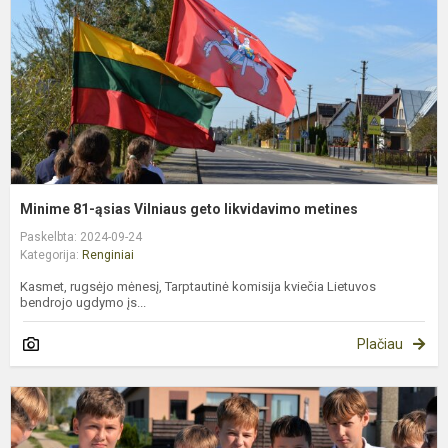
g
l
m
Minime 81-ąsias Vilniaus geto likvidavimo metines
Paskelbta: 2024-09-24
Kategorija:
Renginiai
Kasmet, rugsėjo mėnesį, Tarptautinė komisija kviečia Lietuvos
bendrojo ugdymo įs...
Plačiau
A
k
Ž