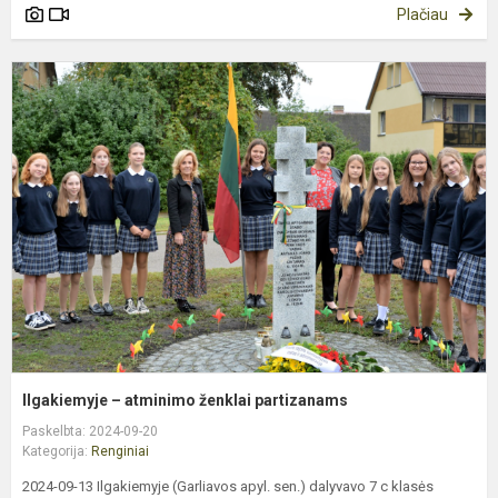
Plačiau
I
–
a
ž
p
Ilgakiemyje – atminimo ženklai partizanams
Paskelbta: 2024-09-20
Kategorija:
Renginiai
2024-09-13 Ilgakiemyje (Garliavos apyl. sen.) dalyvavo 7 c klasės