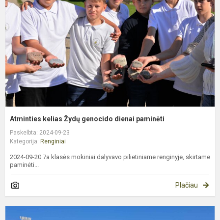
g
d
p
Atminties kelias Žydų genocido dienai paminėti
Paskelbta: 2024-09-23
Kategorija:
Renginiai
2024-09-20 7a klasės mokiniai dalyvavo pilietiniame renginyje, skirtame
paminėti...
Plačiau
J