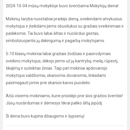
2024-10-04 mūsų mokykloje buvo švenčiama Mokytojų diena!
Mokinių taryba nuostabiai pradėjo dieną, sveikindami atvykusius
mokytojus ir įteikdami jiems obuoliukus su gražiais sveikinimais ir
padėkomis. Tai buvo labai šiltas ir nuoširdus gestas,
simbolizuojantis jų dėkingumą ir pagarbą mokytojams.
5-10 klasių mokiniai labai gražiais žodžiais ir pasirodymais
sveikino mokytojus, dėkojo jiems už jų kantrybę, meilę, rūpestį,
tikėjimą ir suteiktas žinias. Taip pat mokiniai apdovanojo
mokytojus saldžiomis, skaniomis dovanomis, linkėdami
pasimėgauti jomis prie skanios kavos puodelio.
Ačiū visiems mokiniams, kurie prisidėjo prie šios gražios šventės!
Jūsų nuoširdumas ir dėmesys tikrai paliko šiltą įspūdį.
Ši diena buvo kupina džiaugsmo ir šypsenų!