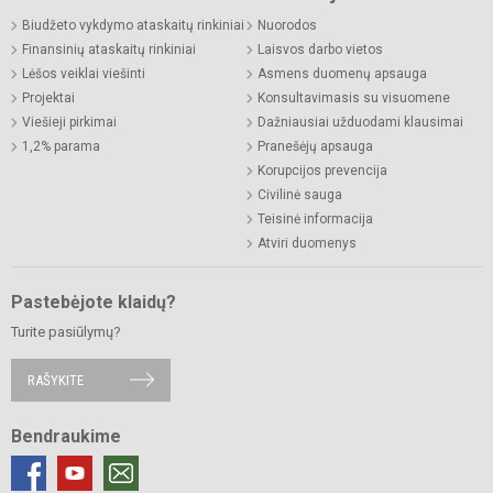
Biudžeto vykdymo ataskaitų rinkiniai
Nuorodos
Finansinių ataskaitų rinkiniai
Laisvos darbo vietos
Lėšos veiklai viešinti
Asmens duomenų apsauga
Projektai
Konsultavimasis su visuomene
Viešieji pirkimai
Dažniausiai užduodami klausimai
1,2% parama
Pranešėjų apsauga
Korupcijos prevencija
Civilinė sauga
Teisinė informacija
Atviri duomenys
Pastebėjote klaidų?
Turite pasiūlymų?
RAŠYKITE
Bendraukime