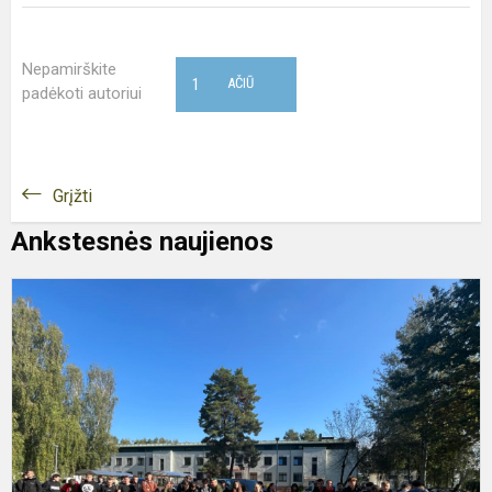
Nepamirškite
1
AČIŪ
padėkoti autoriui
Grįžti
Ankstesnės naujienos
P
ir
g
į
p