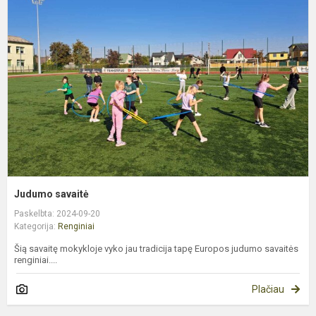
s
Judumo savaitė
Paskelbta: 2024-09-20
Kategorija:
Renginiai
Šią savaitę mokykloje vyko jau tradicija tapę Europos judumo savaitės
renginiai....
Plačiau