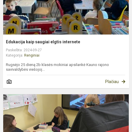
Edukacija kaip saugiai elgtis internete
Paskelbta: 2024-09-27
Kategorija:
Renginiai
Rugsėjo 25 dieną 2b klasės mokiniai apsilankė Kauno rajono
savivaldybės viešojoj...
Plačiau
E
k
d