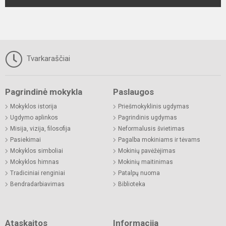
Tvarkaraščiai
Pagrindinė mokykla
Paslaugos
Mokyklos istorija
Priešmokyklinis ugdymas
Ugdymo aplinkos
Pagrindinis ugdymas
Misija, vizija, filosofija
Neformalusis švietimas
Pasiekimai
Pagalba mokiniams ir tėvams
Mokyklos simboliai
Mokinių pavėžėjimas
Mokyklos himnas
Mokinių maitinimas
Tradiciniai renginiai
Patalpų nuoma
Bendradarbiavimas
Biblioteka
Ataskaitos
Informacija