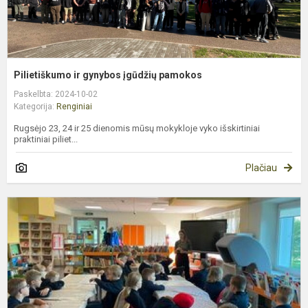
Pilietiškumo ir gynybos įgūdžių pamokos
Paskelbta: 2024-10-02
Kategorija:
Renginiai
Rugsėjo 23, 24 ir 25 dienomis mūsų mokykloje vyko išskirtiniai
praktiniai piliet...
Plačiau
E
k
s
e
i