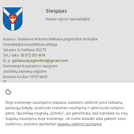
Steigėjas
Kauno rajono savivaldybė
Kauno r. Garliavos Adomo Mitkaus pagrindinė mokykla
Savivaldybės biudžetinė įstaiga
Vytauto 4, Garliava 53270
Tel./ faks.
(0 37) 551 874
El. p.
garliavospagrindine@gmail.com
Duomenys kaupiami ir saugomi
Juridinių asmenų registre
Įmonės kodas 191074641
© 2022. Kauno r. Garliavos Adomo Mitkaus pagrindinė mokykla. Visos teisės
Šioje svetainėje naudojame slapukus siekdami užtikrinti jums teikiamų
saugomos.
Kopijuoti turinį be raštiško įstaigos administracijos sutikimo griežtai draudžiama
paslaugų kokybę, analizuoti svetainės naudojimą ir optimizuoti naršymo
patirtį. Spustelėję mygtuką „Sutinku“, jūs patvirtinate, kad sutinkate su visų
Prieinamumo paraiška
Slapukų valdymas
slapukų naudojimu šioje svetainėje. Jei norite atšaukti arba pakeisti savo
sutikimus, prašome apsilankyti
slapukų valdymo puslapyje
.
Sumanus būdas atnaujinti
mokyklos interneto