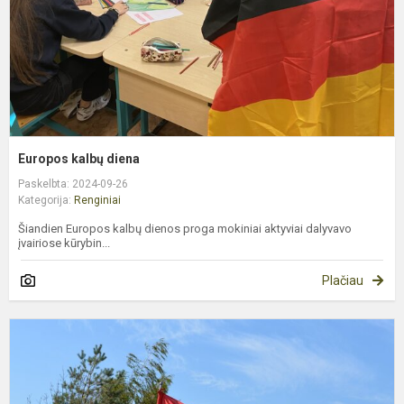
Europos kalbų diena
Paskelbta: 2024-09-26
Kategorija:
Renginiai
Šiandien Europos kalbų dienos proga mokiniai aktyviai dalyvavo
įvairiose kūrybin...
Plačiau
M
8
ą
V