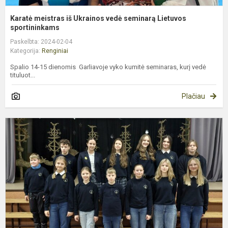
Karatė meistras iš Ukrainos vedė seminarą Lietuvos
sportininkams
Paskelbta: 2024-02-04
Kategorija:
Renginiai
Spalio 14-15 dienomis Garliavoje vyko kumitė seminaras, kurį vedė
tituluot...
Plačiau
M
s
k
m
e