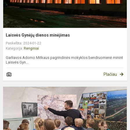
Laisvės Gynėjų dienos minėjimas
Paskelbta: 2024-01-22
Kategorija:
Renginiai
Garliavos Adomo Mitkaus pagrindinės mokyklos bendruomenė minint
Laisvės Gyn...
Plačiau
P
i
į
K