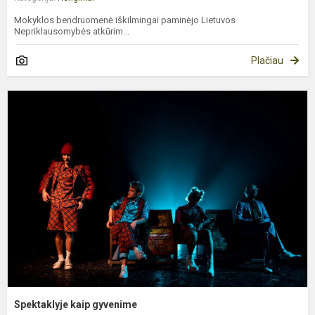
Mokyklos bendruomenė iškilmingai paminėjo Lietuvos
Nepriklausomybės atkūrim...
Plačiau
S
k
g
Spektaklyje kaip gyvenime