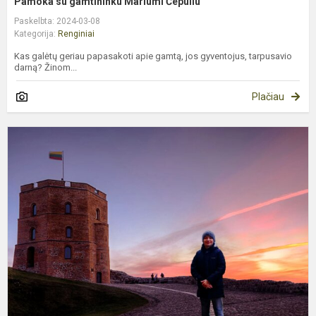
Pamoka su gamtininku Mariumi Čepuliu
Paskelbta: 2024-03-08
Kategorija:
Renginiai
Kas galėtų geriau papasakoti apie gamtą, jos gyventojus, tarpusavio
darną? Žinom...
Plačiau
L
v
a
š