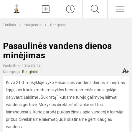
Paieška
Men
Titulinis
Naujienos
Renginiai
Pasaulinės vandens dienos
minėjimas
Paskelbta: 2024-03-24
Kategorija:
Renginiai
Kovo 21 d. mokykloje vyko Pasaulinės vandens dienos minėjimas.
Ilgųjų pertraukų metu mokyklos bendruomenės nariai galėjo
dalyvauti žaidime „Suk ratą“, kuriame turėjo galimybę laimėti
vandens gertuvę. Mokyklos direktorė ištraukė net tris
laiminguosius, kurie parodė puikias žinias apie vandenį ir laimėjo
prizus. Sveikiname laiėmėtojus ir skatiname gerti daugiau
vandens.