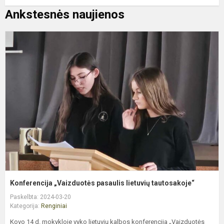
Ankstesnės naujienos
K
„
p
l
t
Konferencija „Vaizduotės pasaulis lietuvių tautosakoje“
Paskelbta: 2024-03-20
Kategorija:
Renginiai
Kovo 14 d. mokykloje vyko lietuvių kalbos konferencija „Vaizduotės