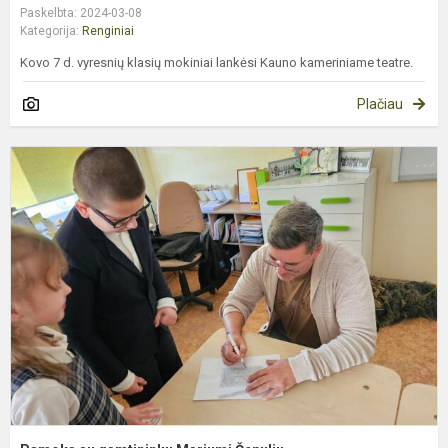
Paskelbta: 2024-03-08
Kategorija:
Renginiai
Kovo 7 d. vyresnių klasių mokiniai lankėsi Kauno kameriniame teatre.
Plačiau
P
s
g
M
Č