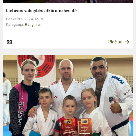
Lietuvos valstybės atkūrimo šventė
Paskelbta: 2024-02-19
Kategorija:
Renginiai
Plačiau
K
m
i
U
v
s
L
s