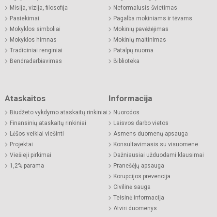
Misija, vizija, filosofija
Neformalusis švietimas
Pasiekimai
Pagalba mokiniams ir tėvams
Mokyklos simboliai
Mokinių pavėžėjimas
Mokyklos himnas
Mokinių maitinimas
Tradiciniai renginiai
Patalpų nuoma
Bendradarbiavimas
Biblioteka
Ataskaitos
Informacija
Biudžeto vykdymo ataskaitų rinkiniai
Nuorodos
Finansinių ataskaitų rinkiniai
Laisvos darbo vietos
Lėšos veiklai viešinti
Asmens duomenų apsauga
Projektai
Konsultavimasis su visuomene
Viešieji pirkimai
Dažniausiai užduodami klausimai
1,2% parama
Pranešėjų apsauga
Korupcijos prevencija
Civilinė sauga
Teisinė informacija
Atviri duomenys