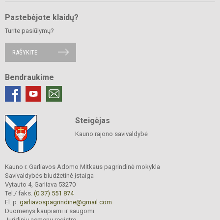
Pastebėjote klaidų?
Turite pasiūlymų?
RAŠYKITE
Bendraukime
Steigėjas
Kauno rajono savivaldybė
Kauno r. Garliavos Adomo Mitkaus pagrindinė mokykla
Savivaldybės biudžetinė įstaiga
Vytauto 4, Garliava 53270
Tel./ faks.
(0 37) 551 874
El. p.
garliavospagrindine@gmail.com
Duomenys kaupiami ir saugomi
Juridinių asmenų registre