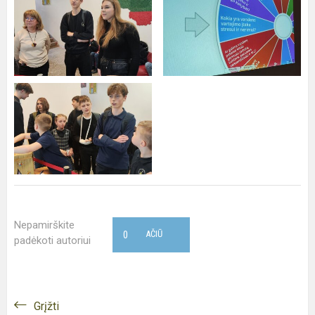
Nepamirškite
0
AČIŪ
padėkoti autoriui
Grįžti