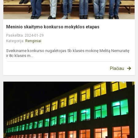
Meninio skaitymo konkurso mokyklos etapas
Paskelbta: 2024-01-29
Kategorija:
Renginiai
Sveikiname konkurso nugalėtojas 5b klasės mokinę Melitą Nemuraitę
ir 8c klasės m...
Plačiau
L
G
d
m