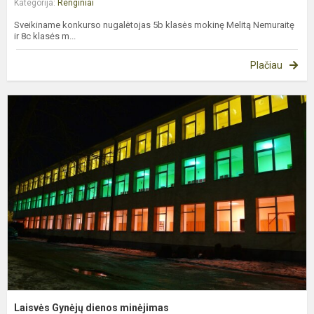
Kategorija:
Renginiai
Sveikiname konkurso nugalėtojas 5b klasės mokinę Melitą Nemuraitę
ir 8c klasės m...
Plačiau
L
G
d
m
Laisvės Gynėjų dienos minėjimas