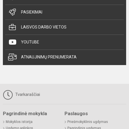
PASIEKIMAI
LAISVOS DARBO VIETOS
YOUTUBE
ATNAUJINIMŲ PRENUMERATA
Tvarkaraščiai
Pagrindinė mokykla
Paslaugos
Mokyklos istorija
Priešmokyklinis ugdymas
Ugdymo aplinkos
Pagrindinis ugdymas