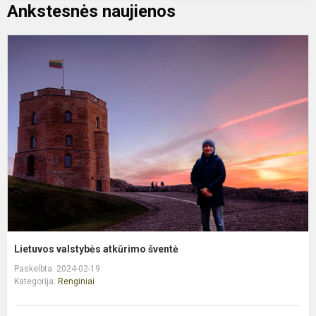
Ankstesnės naujienos
L
v
a
š
Lietuvos valstybės atkūrimo šventė
Paskelbta: 2024-02-19
Kategorija:
Renginiai