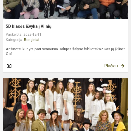
5D klasės išvyka į Vilnių
Paskelbta: 2023-12-11
Kategorija:
Renginiai
Ar žinote, kur yra pati seniausia Baltijos šalyse biblioteka? Kas ją įkūrė?
O iš...
Plačiau
A
r
m