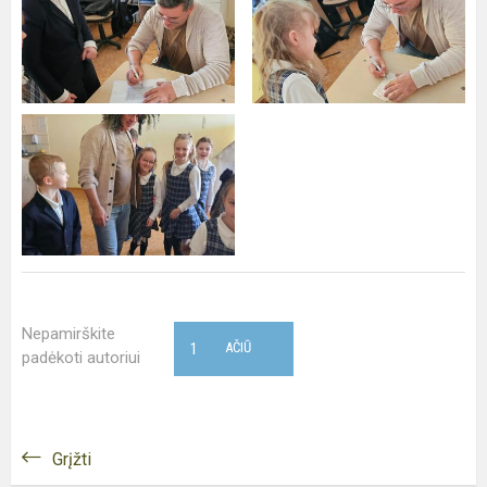
Nepamirškite
1
AČIŪ
padėkoti autoriui
Grįžti