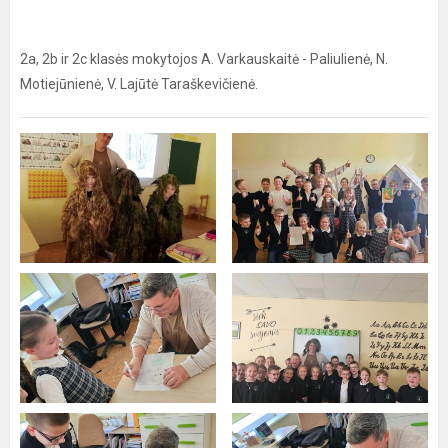
2a, 2b ir 2c klasės mokytojos A. Varkauskaitė - Paliulienė, N.
Motiejūnienė, V. Lajūtė Taraškevičienė.