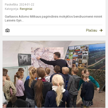
Paskelbta: 2024-01-22
Kategorija:
Renginiai
Garliavos Adomo Mitkaus pagrindinės mokyklos bendruomenė minint
Laisvės Gyn...
Plačiau
P
i
į
K