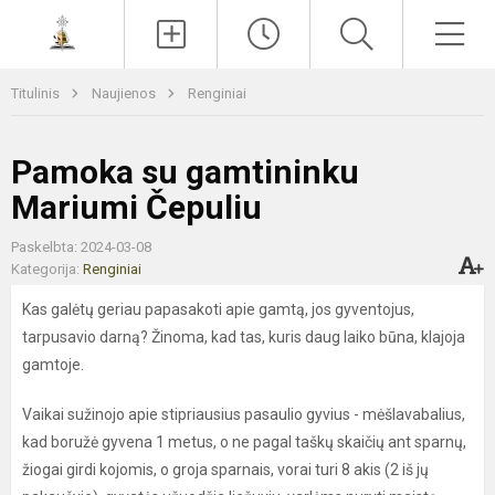
Paieška
Men
Titulinis
Naujienos
Renginiai
Pamoka su gamtininku
Mariumi Čepuliu
Paskelbta: 2024-03-08
Kategorija:
Renginiai
Kas galėtų geriau papasakoti apie gamtą, jos gyventojus,
tarpusavio darną? Žinoma, kad tas, kuris daug laiko būna, klajoja
gamtoje.
Vaikai sužinojo apie stipriausius pasaulio gyvius - mėšlavabalius,
kad boružė gyvena 1 metus, o ne pagal taškų skaičių ant sparnų,
žiogai girdi kojomis, o groja sparnais, vorai turi 8 akis (2 iš jų