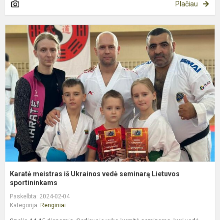
Plačiau
K
m
i
U
v
s
L
s
Karatė meistras iš Ukrainos vedė seminarą Lietuvos
sportininkams
Paskelbta: 2024-02-04
Kategorija:
Renginiai