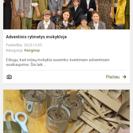
Adventinis rytmetys mokykloje
Paskelbta: 2023-12-05
Kategorija:
Renginiai
Džiugu, kad mūsų mokykla susirinko šventiniam adventiniam
susikaupimui. Šis laik...
Plačiau
A
ž
u
g