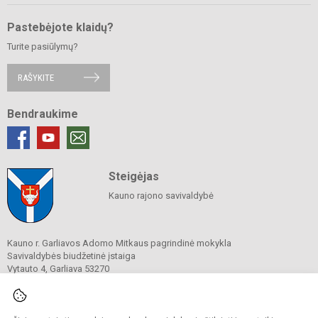
Pastebėjote klaidų?
Turite pasiūlymų?
RAŠYKITE
Bendraukime
Steigėjas
Kauno rajono savivaldybė
Kauno r. Garliavos Adomo Mitkaus pagrindinė mokykla
Savivaldybės biudžetinė įstaiga
Vytauto 4, Garliava 53270
Tel./ faks.
(0 37) 551 874
El. p.
garliavospagrindine@gmail.com
Duomenys kaupiami ir saugomi