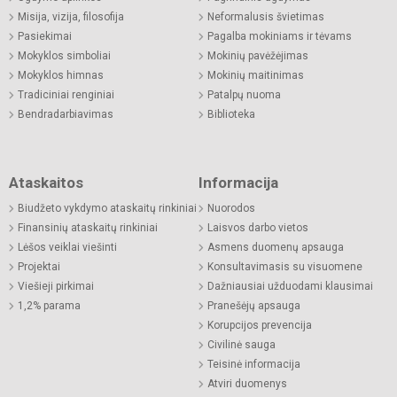
Misija, vizija, filosofija
Neformalusis švietimas
Pasiekimai
Pagalba mokiniams ir tėvams
Mokyklos simboliai
Mokinių pavėžėjimas
Mokyklos himnas
Mokinių maitinimas
Tradiciniai renginiai
Patalpų nuoma
Bendradarbiavimas
Biblioteka
Ataskaitos
Informacija
Biudžeto vykdymo ataskaitų rinkiniai
Nuorodos
Finansinių ataskaitų rinkiniai
Laisvos darbo vietos
Lėšos veiklai viešinti
Asmens duomenų apsauga
Projektai
Konsultavimasis su visuomene
Viešieji pirkimai
Dažniausiai užduodami klausimai
1,2% parama
Pranešėjų apsauga
Korupcijos prevencija
Civilinė sauga
Teisinė informacija
Atviri duomenys