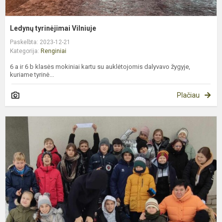
Ledynų tyrinėjimai Vilniuje
Paskelbta: 2023-12-21
Kategorija:
Renginiai
6 a ir 6 b klasės mokiniai kartu su auklėtojomis dalyvavo žygyje,
kuriame tyrinė...
Plačiau
5
k
i
į
V