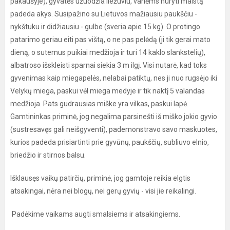
pakaušyje), gyvatės užuodžia liežuviu, varlėms nuryti maistą
padeda akys. Susipažino su Lietuvos mažiausiu paukščiu -
nykštuku ir didžiausiu - gulbe (sveria apie 15 kg). O protingo
patarimo geriau eiti pas vištą, o ne pas pelėdą (ji tik gerai mato
dieną, o sutemus puikiai medžioja ir turi 14 kaklo slankstelių),
albatroso išskleisti sparnai siekia 3 m ilgį. Visi nutarė, kad toks
gyvenimas kaip miegapelės, nelabai patiktų, nes ji nuo rugsėjo iki
Velykų miega, paskui vėl miega medyje ir tik naktį 5 valandas
medžioja. Pats gudrausias miške yra vilkas, paskui lapė.
Gamtininkas priminė, jog negalima parsinešti iš miško jokio gyvio
(sustresavęs gali neišgyventi), pademonstravo savo maskuotes,
kurios padeda prisiartinti prie gyvūnų, paukščių, subliuvo elnio,
briedžio ir stirnos balsu.
Išklausęs vaikų patirčių, priminė, jog gamtoje reikia elgtis
atsakingai, nėra nei blogų, nei gerų gyvių - visi jie reikalingi.
Padėkime vaikams augti smalsiems ir atsakingiems.