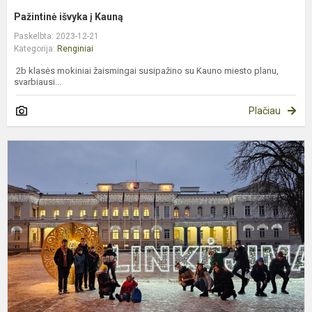
Pažintinė išvyka į Kauną
Paskelbta: 2023-12-21
Kategorija:
Renginiai
2b klasės mokiniai žaismingai susipažino su Kauno miesto planu,
svarbiausi...
Plačiau
L
t
V