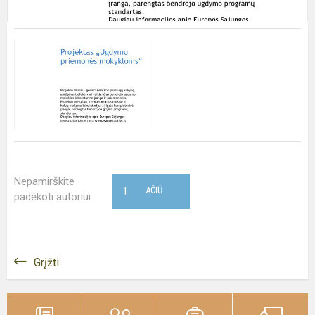
Nepamirškite
1
AČIŪ
padėkoti autoriui
Grįžti