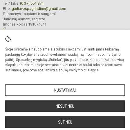
Tel./ faks.
(0 37) 551 874
El. p.
garliavospagrindine@gmail.com
Duomenys kaupiami ir saugomi
Juridinių asmenų registre
Įmonės kodas 191074641
© 2022. Kauno r. Garliavos Adomo Mitkaus pagrindinė mokykla. Visos teisės
Šioje svetainėje naudojame slapukus siekdami užtikrinti jums teikiamų
saugomos.
Kopijuoti turinį be raštiško įstaigos administracijos sutikimo griežtai draudžiama
paslaugų kokybę, analizuoti svetainės naudojimą ir optimizuoti naršymo
patirtį. Spustelėję mygtuką „Sutinku“, jūs patvirtinate, kad sutinkate su visų
Prieinamumo paraiška
Slapukų valdymas
slapukų naudojimu šioje svetainėje. Jei norite atšaukti arba pakeisti savo
sutikimus, prašome apsilankyti
slapukų valdymo puslapyje
.
Sumanus būdas atnaujinti
mokyklos interneto
svetainę
NUSTATYMAI
NESUTINKU
SUTINKU