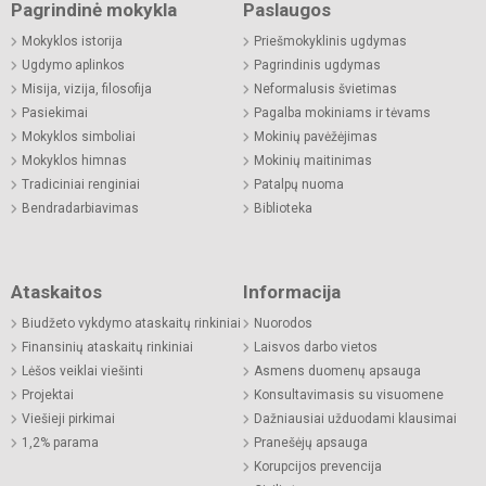
Pagrindinė mokykla
Paslaugos
Mokyklos istorija
Priešmokyklinis ugdymas
Ugdymo aplinkos
Pagrindinis ugdymas
Misija, vizija, filosofija
Neformalusis švietimas
Pasiekimai
Pagalba mokiniams ir tėvams
Mokyklos simboliai
Mokinių pavėžėjimas
Mokyklos himnas
Mokinių maitinimas
Tradiciniai renginiai
Patalpų nuoma
Bendradarbiavimas
Biblioteka
Ataskaitos
Informacija
Biudžeto vykdymo ataskaitų rinkiniai
Nuorodos
Finansinių ataskaitų rinkiniai
Laisvos darbo vietos
Lėšos veiklai viešinti
Asmens duomenų apsauga
Projektai
Konsultavimasis su visuomene
Viešieji pirkimai
Dažniausiai užduodami klausimai
1,2% parama
Pranešėjų apsauga
Korupcijos prevencija