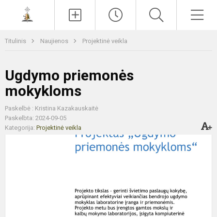
Paieška
Men
Titulinis
Naujienos
Projektinė veikla
Ugdymo priemonės
mokykloms
Paskelbė : Kristina Kazakauskaitė
Paskelbta: 2024-09-05
Kategorija:
Projektinė veikla