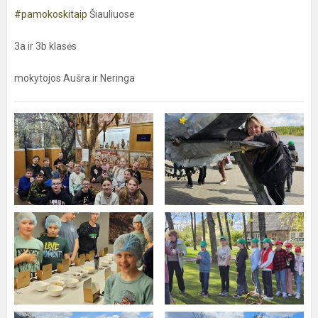
#pamokoskitaip
Šiauliuose
3a ir 3b klasės
mokytojos Aušra ir Neringa