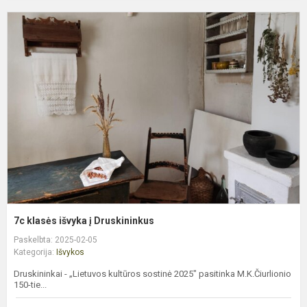
7
k
i
į
D
7c klasės išvyka į Druskininkus
Paskelbta: 2025-02-05
Kategorija:
Išvykos
Druskininkai - „Lietuvos kultūros sostinė 2025" pasitinka M.K.Čiurlionio
150-tie...