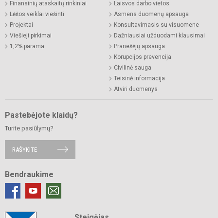
Finansinių ataskaitų rinkiniai
Laisvos darbo vietos
Lėšos veiklai viešinti
Asmens duomenų apsauga
Projektai
Konsultavimasis su visuomene
Viešieji pirkimai
Dažniausiai užduodami klausimai
1,2% parama
Pranešėjų apsauga
Korupcijos prevencija
Civilinė sauga
Teisinė informacija
Atviri duomenys
Pastebėjote klaidų?
Turite pasiūlymų?
RAŠYKITE
Bendraukime
Steigėjas