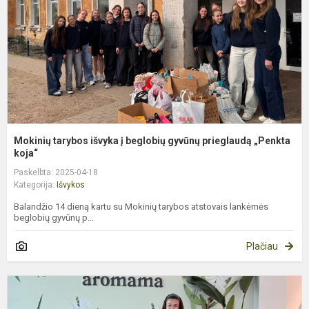
b
g
p
„
Mokinių tarybos išvyka į beglobių gyvūnų prieglaudą „Penkta
koja“
Paskelbta: 2025-04-18
Kategorija:
Išvykos
Balandžio 14 dieną kartu su Mokinių tarybos atstovais lankėmės
beglobių gyvūnų p...
Plačiau
1
k