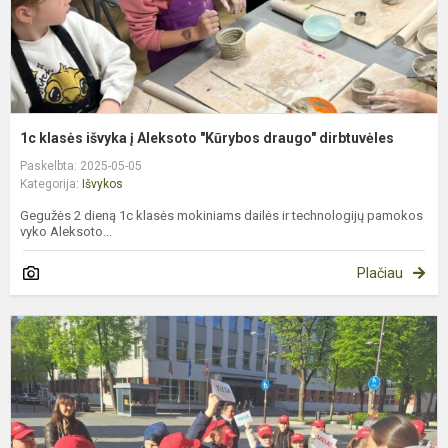
d
1c klasės išvyka į Aleksoto "Kūrybos draugo" dirbtuvėles
Paskelbta: 2025-05-05
Kategorija:
Išvykos
Gegužės 2 dieną 1c klasės mokiniams dailės ir technologijų pamokos
vyko Aleksoto...
Plačiau
3
k
i
į
K