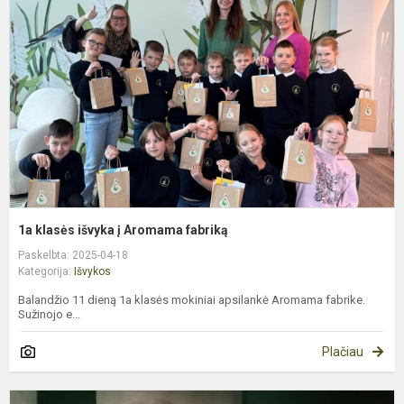
i
į
A
f
1a klasės išvyka į Aromama fabriką
Paskelbta: 2025-04-18
Kategorija:
Išvykos
Balandžio 11 dieną 1a klasės mokiniai apsilankė Aromama fabrike.
Sužinojo e...
Plačiau
8