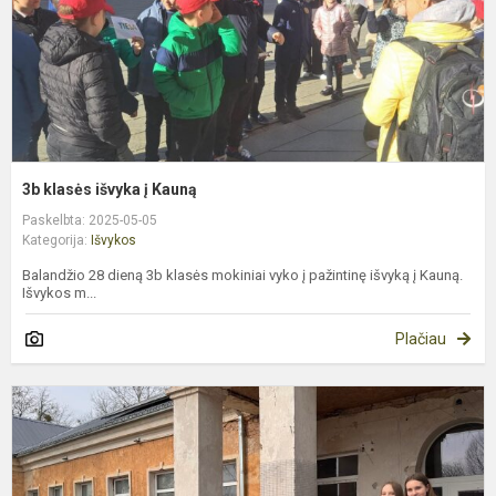
3b klasės išvyka į Kauną
Paskelbta: 2025-05-05
Kategorija:
Išvykos
Balandžio 28 dieną 3b klasės mokiniai vyko į pažintinę išvyką į Kauną.
Išvykos m...
Plačiau
M
t
i
į