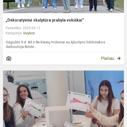
„Dekoratyvinė skulptūra prabyla vokiškai“
Paskelbta: 2025-05-12
Kategorija:
Išvykos
Gegužės 9 d. 8d ir 8e klasių mokiniai su Ąžuolyno bibliotekos
darbuotoja Birute...
Plačiau
7
ir
8
k
i
į
"
s