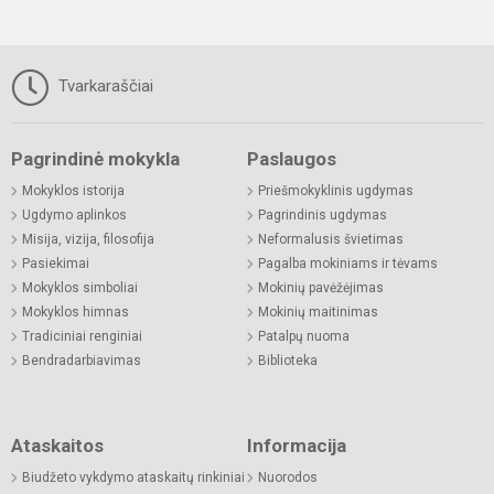
Tvarkaraščiai
Pagrindinė mokykla
Paslaugos
Mokyklos istorija
Priešmokyklinis ugdymas
Ugdymo aplinkos
Pagrindinis ugdymas
Misija, vizija, filosofija
Neformalusis švietimas
Pasiekimai
Pagalba mokiniams ir tėvams
Mokyklos simboliai
Mokinių pavėžėjimas
Mokyklos himnas
Mokinių maitinimas
Tradiciniai renginiai
Patalpų nuoma
Bendradarbiavimas
Biblioteka
Ataskaitos
Informacija
Biudžeto vykdymo ataskaitų rinkiniai
Nuorodos