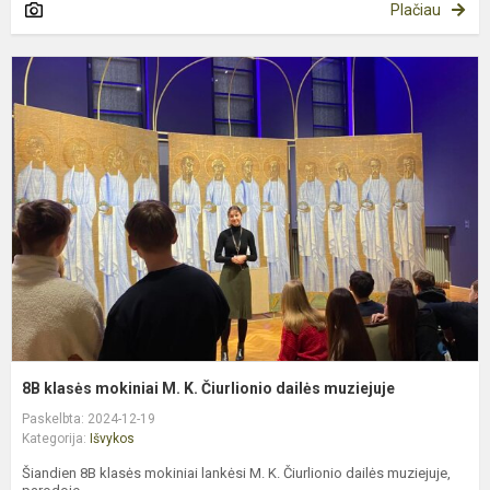
Plačiau
8
k
m
M
K
Č
d
m
8B klasės mokiniai M. K. Čiurlionio dailės muziejuje
Paskelbta: 2024-12-19
Kategorija:
Išvykos
Šiandien 8B klasės mokiniai lankėsi M. K. Čiurlionio dailės muziejuje,