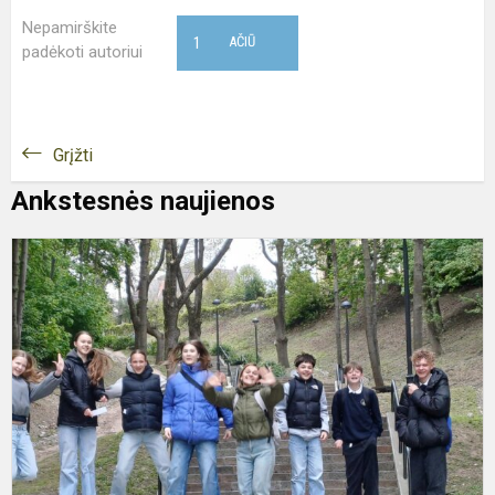
Nepamirškite
1
AČIŪ
padėkoti autoriui
Grįžti
Ankstesnės naujienos
„
s
p
v