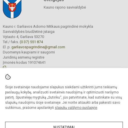
Kauno rajono savivaldybė
Kauno r. Garliavos Adomo Mitkaus pagrindinė mokykla
Savivaldybės biudžetinė įstaiga
Vytauto 4, Garliava 53270
Tel./ faks.
(0 37) 551 874
El. p.
garliavospagrindine@gmail.com
Duomenys kaupiami ir saugomi
Juridinių asmenų registre
Įmonės kodas 191074641
© 2022. Kauno r. Garliavos Adomo Mitkaus pagrindinė mokykla. Visos teisės
Šioje svetainėje naudojame slapukus siekdami užtikrinti jums teikiamų
saugomos.
Kopijuoti turinį be raštiško įstaigos administracijos sutikimo griežtai draudžiama
paslaugų kokybę, analizuoti svetainės naudojimą ir optimizuoti naršymo
patirtį. Spustelėję mygtuką „Sutinku“, jūs patvirtinate, kad sutinkate su visų
Prieinamumo paraiška
Slapukų valdymas
slapukų naudojimu šioje svetainėje. Jei norite atšaukti arba pakeisti savo
sutikimus, prašome apsilankyti
slapukų valdymo puslapyje
.
Sumanus būdas atnaujinti
mokyklos interneto
svetainę
NUSTATYMAI