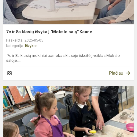
K
7c ir 8a klasių išvyka į "Mokslo salą" Kaune
Paskelbta: 2025-05-05
Kategorija:
Išvykos
7c ir 8a klasių mokiniai pamokas klasėje iškeitė į veiklas Mokslo
saloje....
Plačiau
1
k
i
į
A
"
d