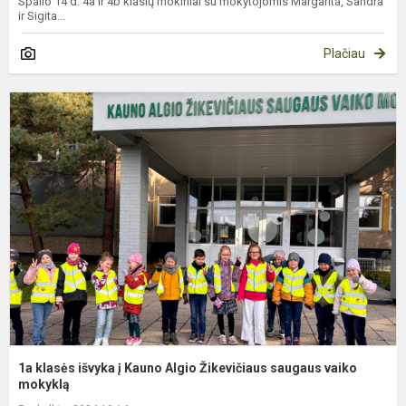
Spalio 14 d. 4a ir 4b klasių mokiniai su mokytojomis Margarita, Sandra
ir Sigita...
Plačiau
1
k
i
į
K
A
Ž
s
v
m
1a klasės išvyka į Kauno Algio Žikevičiaus saugaus vaiko
mokyklą