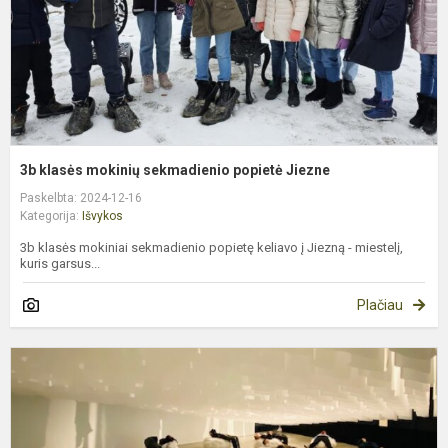
3b klasės mokinių sekmadienio popietė Jiezne
Paskelbta: 2024-12-16
Kategorija:
Išvykos
3b klasės mokiniai sekmadienio popietę keliavo į Jiezną - miestelį,
kuris garsus...
Plačiau
7
k
k
i