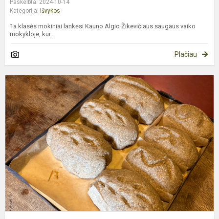
Paskelbta: 2024-10-14
Kategorija:
Išvykos
1a klasės mokiniai lankėsi Kauno Algio Žikevičiaus saugaus vaiko
mokykloje, kur...
Plačiau
1
k
i
į
P
k
m