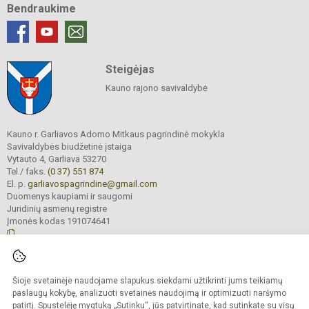
Bendraukime
Steigėjas
Kauno rajono savivaldybė
Kauno r. Garliavos Adomo Mitkaus pagrindinė mokykla
Savivaldybės biudžetinė įstaiga
Vytauto 4, Garliava 53270
Tel./ faks.
(0 37) 551 874
El. p.
garliavospagrindine@gmail.com
Duomenys kaupiami ir saugomi
Juridinių asmenų registre
Įmonės kodas 191074641
© 2022. Kauno r. Garliavos Adomo Mitkaus pagrindinė mokykla. Visos teisės
Šioje svetainėje naudojame slapukus siekdami užtikrinti jums teikiamų
saugomos.
Kopijuoti turinį be raštiško įstaigos administracijos sutikimo griežtai draudžiama
paslaugų kokybę, analizuoti svetainės naudojimą ir optimizuoti naršymo
patirtį. Spustelėję mygtuką „Sutinku“, jūs patvirtinate, kad sutinkate su visų