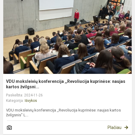
m
k
,
k
n
VDU moksleivių konferencija ,,Revoliucija kuprinėse: naujas
kartos žvilgsni...
Paskelbta: 2024-11-26
Kategorija:
Išvykos
VDU moksleivių konferencija ,,Revoliucija kuprinėse: naujas kartos
žvilgsnis" L...
Plačiau