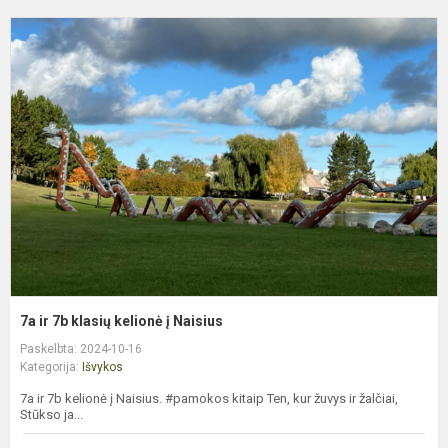
7
ir
7
k
k
į
N
7a ir 7b klasių kelionė į Naisius
Paskelbta: 2024-10-16
Kategorija:
Išvykos
7a ir 7b kelionė į Naisius. #pamokos kitaip Ten, kur žuvys ir žalčiai,
Stūkso ja...