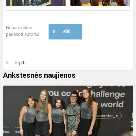
Nepamirškite
0
AČIŪ
padėkoti autoriui
Grįžti
Ankstesnės naujienos
K
e
p