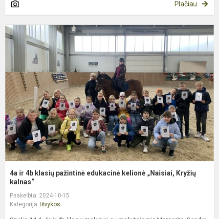
Plačiau
4
ir
4
k
p
e
k
„
Kr
4a ir 4b klasių pažintinė edukacinė kelionė „Naisiai, Kryžių
kalnas“
Paskelbta: 2024-10-15
Kategorija:
Išvykos