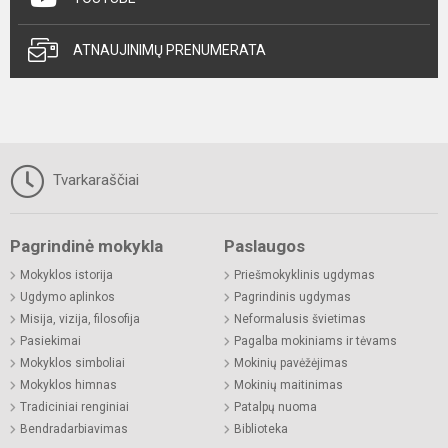
ATNAUJINIMŲ PRENUMERATA
Tvarkaraščiai
Pagrindinė mokykla
Paslaugos
Mokyklos istorija
Priešmokyklinis ugdymas
Ugdymo aplinkos
Pagrindinis ugdymas
Misija, vizija, filosofija
Neformalusis švietimas
Pasiekimai
Pagalba mokiniams ir tėvams
Mokyklos simboliai
Mokinių pavėžėjimas
Mokyklos himnas
Mokinių maitinimas
Tradiciniai renginiai
Patalpų nuoma
Bendradarbiavimas
Biblioteka