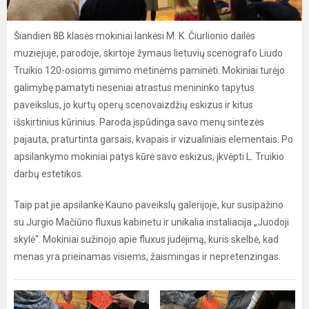
Šiandien 8B klasės mokiniai lankėsi M. K. Čiurlionio dailės
muziejuje, parodoje, skirtoje žymaus lietuvių scenografo Liudo
Truikio 120-osioms gimimo metinėms paminėti. Mokiniai turėjo
galimybę pamatyti neseniai atrastus menininko tapytus
paveikslus, jo kurtų operų scenovaizdžių eskizus ir kitus
išskirtinius kūrinius. Paroda įspūdinga savo menų sintezės
pajauta, praturtinta garsais, kvapais ir vizualiniais elementais. Po
apsilankymo mokiniai patys kūrė savo eskizus, įkvėpti L. Truikio
darbų estetikos.
Taip pat jie apsilankė Kauno paveikslų galerijoje, kur susipažino
su Jurgio Mačiūno fluxus kabinetu ir unikalia instaliacija „Juodoji
skylė“. Mokiniai sužinojo apie fluxus judėjimą, kuris skelbė, kad
menas yra prieinamas visiems, žaismingas ir nepretenzingas.