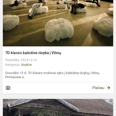
į
V
7D klasės kalėdinė išvyka į Vilnių
Paskelbta: 2024-12-16
Kategorija:
Išvykos
Gruodžio 13 d. 7D klasės mokiniai vyko į kalėdinę išvyką į Vilnių.
Pirmiausiai s...
Plačiau
1
k
i