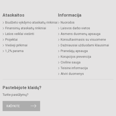
Ataskaitos
Informacija
Biudžeto vykdymo ataskaitų rinkiniai
Nuorodos
Finansinių ataskaitų rinkiniai
Laisvos darbo vietos
Lėšos veiklai viešinti
Asmens duomenų apsauga
Projektai
Konsultavimasis su visuomene
Viešieji pirkimai
Dažniausiai užduodami klausimai
1,2% parama
Pranešėjų apsauga
Korupcijos prevencija
Civilinė sauga
Teisinė informacija
Atviri duomenys
Pastebėjote klaidų?
Turite pasiūlymų?
RAŠYKITE