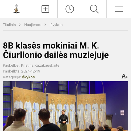
Paieška
Men
Titulinis
Naujienos
Išvykos
8B klasės mokiniai M. K.
Čiurlionio dailės muziejuje
Paskelbė : Kristina Kazakauskaitė
Paskelbta: 2024-12-19
Kategorija:
Išvykos