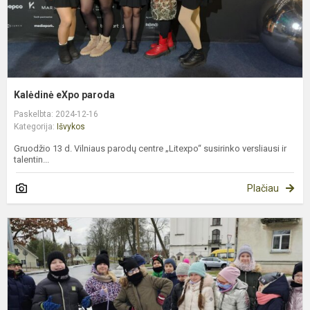
Kalėdinė eXpo paroda
Paskelbta: 2024-12-16
Kategorija:
Išvykos
Gruodžio 13 d. Vilniaus parodų centre „Litexpo“ susirinko versliausi ir
talentin...
Plačiau
3
k
m
s
p
J