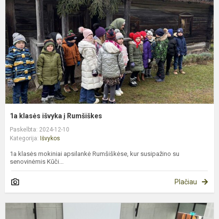
į
R
1a klasės išvyka į Rumšiškes
Paskelbta: 2024-12-10
Kategorija:
Išvykos
1a klasės mokiniai apsilankė Rumšiškėse, kur susipažino su
senovinėmis Kūči...
Plačiau
V