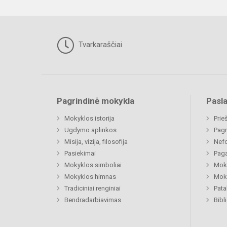
Tvarkaraščiai
Pagrindinė mokykla
Pasl
Mokyklos istorija
Prie
Ugdymo aplinkos
Pagr
Misija, vizija, filosofija
Nefo
Pasiekimai
Paga
Mokyklos simboliai
Moki
Mokyklos himnas
Moki
Tradiciniai renginiai
Pat
Bendradarbiavimas
Bibl