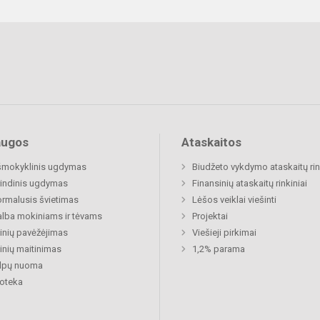
augos
Ataskaitos
šmokyklinis ugdymas
Biudžeto vykdymo ataskaitų rin
indinis ugdymas
Finansinių ataskaitų rinkiniai
rmalusis švietimas
Lėšos veiklai viešinti
lba mokiniams ir tėvams
Projektai
nių pavėžėjimas
Viešieji pirkimai
nių maitinimas
1,2% parama
alpų nuoma
ioteka