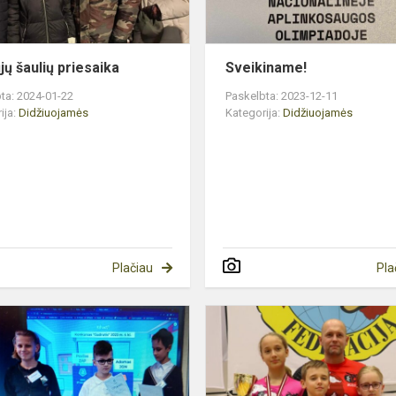
jų šaulių priesaika
Sveikiname!
ta: 2024-01-22
Paskelbta: 2023-12-11
ija:
Didžiuojamės
Kategorija:
Didžiuojamės
Plačiau
Pla
Konkurso
„Gudrutis
2023“
nugalėtojai