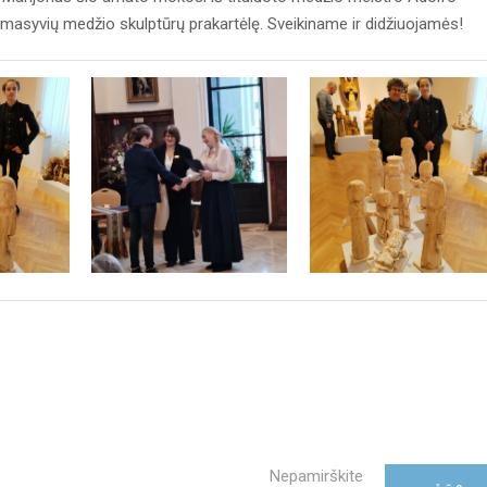
masyvių medžio skulptūrų prakartėlę. Sveikiname ir didžiuojamės!
Nepamirškite