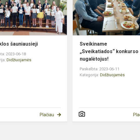
los šauniausieji
Sveikiname
„Sveikatiados“ konkurso
ta: 2023-06-18
nugalėtojus!
ija:
Didžiuojamės
Paskelbta: 2023-06-11
Kategorija:
Didžiuojamės
Plačiau
Pla