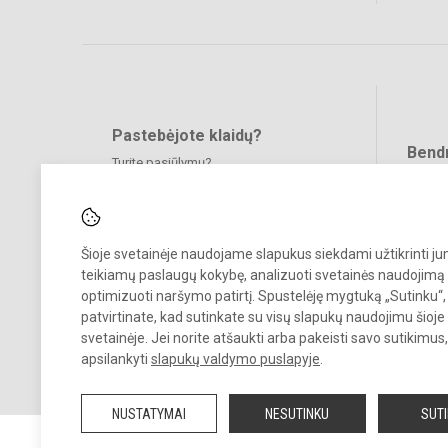
Pastebėjote klaidų?
Bend
Turite pasiūlymų?
RAŠYKITE
Šioje svetainėje naudojame slapukus siekdami užtikrinti j
teikiamų paslaugų kokybę, analizuoti svetainės naudojimą 
optimizuoti naršymo patirtį. Spustelėję mygtuką „Sutinku“,
patvirtinate, kad sutinkate su visų slapukų naudojimu šioje
© 2022. Kauno r. Garliavos Adomo Mitkaus pagrindinė mokykla. Visos
svetainėje. Jei norite atšaukti arba pakeisti savo sutikimu
teisės saugomos.
apsilankyti
slapukų valdymo puslapyje
.
Kopijuoti turinį be raštiško įstaigos administracijos sutikimo griežtai
draudžiama
NUSTATYMAI
NESUTINKU
SUT