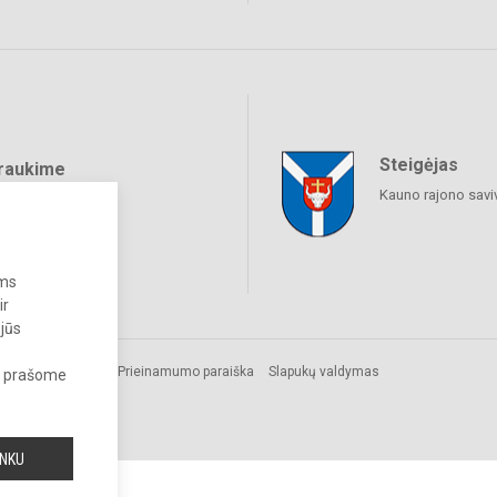
Steigėjas
raukime
Kauno rajono savi
ums
ir
 jūs
Prieinamumo paraiška
Slapukų valdymas
s, prašome
INKU