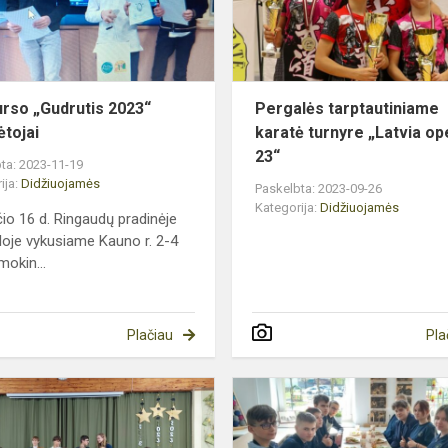
rso „Gudrutis 2023“
Pergalės tarptautiniame
ėtojai
karatė turnyre „Latvia op
23“
ta: 2023-11-19
ija:
Didžiuojamės
Paskelbta: 2023-09-26
Kategorija:
Didžiuojamės
čio 16 d. Ringaudų pradinėje
oje vykusiame Kauno r. 2-4
mokin...
Plačiau
Pla
dos“ programos
Mokyklos
šauniausieji