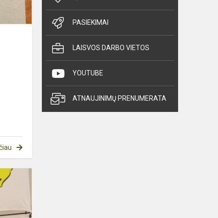
PASIEKIMAI
LAISVOS DARBO VIETOS
YOUTUBE
ATNAUJINIMŲ PRENUMERATA
čiau
Pergalės
tarptautiniame
karatė
turnyre