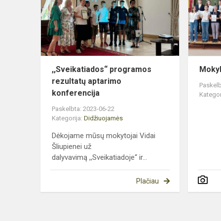
konferencija
,,Sveikatiados“ programos
Mokyk
rezultatų aptarimo
Paskelb
konferencija
Kategor
Paskelbta: 2023-06-22
Kategorija:
Didžiuojamės
Dėkojame mūsų mokytojai Vidai
Šliupienei už
dalyvavimą ,,Sveikatiadoje“ ir...
Plačiau