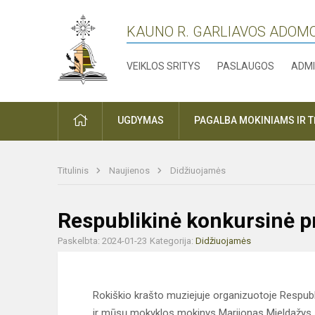
KAUNO R. GARLIAVOS ADOM
VEIKLOS SRITYS
PASLAUGOS
ADMI
PRADŽIA
UGDYMAS
PAGALBA MOKINIAMS IR 
Titulinis
Naujienos
Didžiuojamės
Respublikinė konkursinė p
Paskelbta: 2024-01-23
Kategorija:
Didžiuojamės
Rokiškio krašto muziejuje organizuotoje Respub
ir mūsų mokyklos mokinys Marijonas Mieldažys.