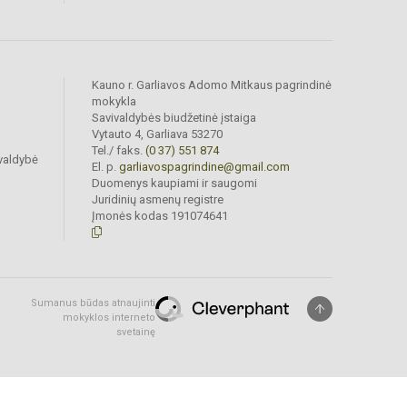
Kauno r. Garliavos Adomo Mitkaus pagrindinė
mokykla
Savivaldybės biudžetinė įstaiga
Vytauto 4, Garliava 53270
Tel./ faks.
(0 37) 551 874
valdybė
El. p.
garliavospagrindine@gmail.com
Duomenys kaupiami ir saugomi
Juridinių asmenų registre
Įmonės kodas 191074641
Sumanus būdas atnaujinti
mokyklos interneto
svetainę