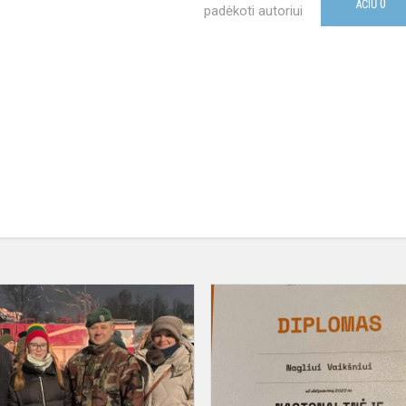
0
AČIŪ
padėkoti autoriui
Jaunųjų
šaulių
priesaika