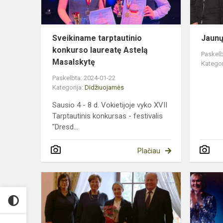
Sveikiname tarptautinio
Jaunų
konkurso laureatę Astelą
Paskelb
Masalskytę
Kategor
Paskelbta: 2024-01-22
Kategorija:
Didžiuojamės
Sausio 4 - 8 d. Vokietijoje vyko XVII
Tarptautinis konkursas - festivalis
"Dresd...
Plačiau
Aurelijos
Makūnienės
labdaros
ir