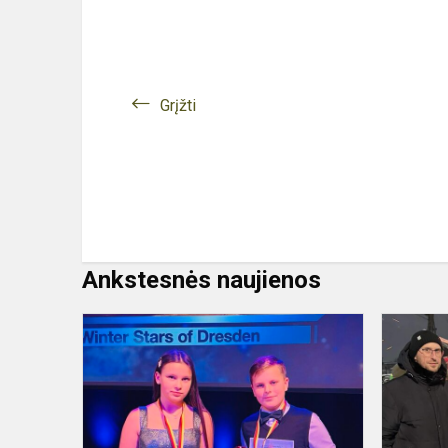
Grįžti
Ankstesnės naujienos
Sveikiname
tarptautinio
konkurso
laureatę
Astelą
Masalskytę