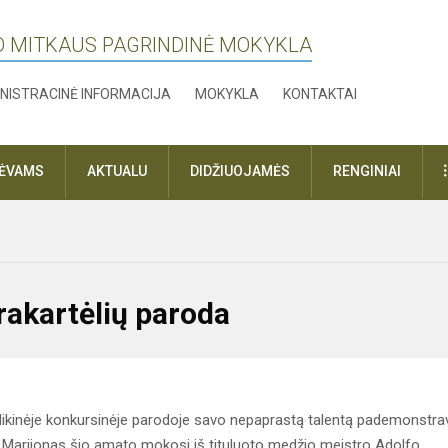
O MITKAUS PAGRINDINĖ MOKYKLA
NISTRACINĖ INFORMACIJA
MOKYKLA
KONTAKTAI
TĖVAMS
AKTUALU
DIDŽIUOJAMĖS
RENGINIAI
rakartėlių paroda
likinėje konkursinėje parodoje savo nepaprastą talentą pademonstra
 Marijonas šio amato mokosi iš tituluoto medžio meistro Adolfo