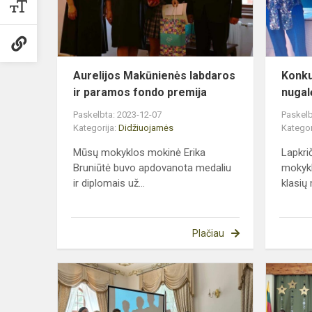
paramos
fondo
premija
Aurelijos Makūnienės labdaros
Konku
ir paramos fondo premija
nugal
Paskelbta: 2023-12-07
Paskelb
Kategorija:
Didžiuojamės
Kategor
Mūsų mokyklos mokinė Erika
Lapkri
Bruniūtė buvo apdovanota medaliu
mokykl
ir diplomais už...
klasių 
Plačiau
,,Sveikatia
rezultatų
aptarimo