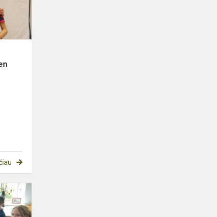
„Latvia
open
23“
en
čiau
Sveikiname
„Sveikatiados“ konkurso
nugalėtojus!