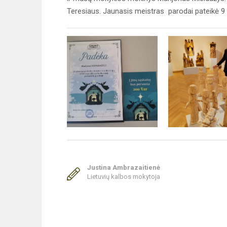
Teresiaus. Jaunasis meistras parodai pateikė 9 
Justina Ambrazaitienė
Lietuvių kalbos mokytoja