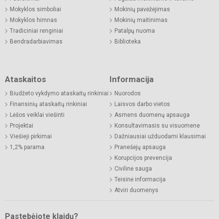
Mokyklos simboliai
Mokinių pavėžėjimas
Mokyklos himnas
Mokinių maitinimas
Tradiciniai renginiai
Patalpų nuoma
Bendradarbiavimas
Biblioteka
Ataskaitos
Informacija
Biudžeto vykdymo ataskaitų rinkiniai
Nuorodos
Finansinių ataskaitų rinkiniai
Laisvos darbo vietos
Lėšos veiklai viešinti
Asmens duomenų apsauga
Projektai
Konsultavimasis su visuomene
Viešieji pirkimai
Dažniausiai užduodami klausimai
1,2% parama
Pranešėjų apsauga
Korupcijos prevencija
Civilinė sauga
Teisinė informacija
Atviri duomenys
Pastebėjote klaidų?