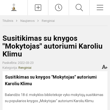
Paieška
Men
Titulinis
Naujienos
Renginiai
Susitikimas su knygos
"Mokytojas" autoriumi Karoliu
Klimu
Paskelbta: 2022-03-23
Kategorija:
Renginiai
Susitikimas su knygos "Mokytojas" autoriumi
Karoliu Klimu
Balandžio 18 d. mokyklos bibliotekoje vyko mokytojų susitikimas
su populiarios knygos „Mokytojas“ autoriumi Karoliu Klimu.