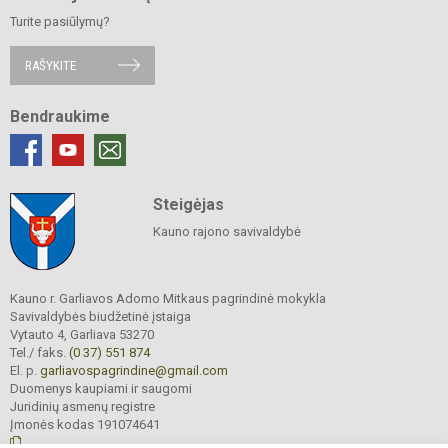
Turite pasiūlymų?
RAŠYKITE
Bendraukime
Steigėjas
Kauno rajono savivaldybė
Kauno r. Garliavos Adomo Mitkaus pagrindinė mokykla
Savivaldybės biudžetinė įstaiga
Vytauto 4, Garliava 53270
Tel./ faks.
(0 37) 551 874
El. p.
garliavospagrindine@gmail.com
Duomenys kaupiami ir saugomi
Juridinių asmenų registre
Įmonės kodas 191074641