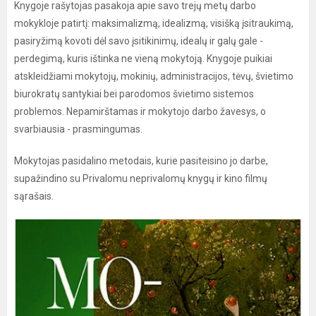
Knygoje rašytojas pasakoja apie savo trejų metų darbo
mokykloje patirtį: maksimalizmą, idealizmą, visišką įsitraukimą,
pasiryžimą kovoti dėl savo įsitikinimų, idealų ir galų gale -
perdegimą, kuris ištinka ne vieną mokytoją. Knygoje puikiai
atskleidžiami mokytojų, mokinių, administracijos, tėvų, švietimo
biurokratų santykiai bei parodomos švietimo sistemos
problemos. Nepamirštamas ir mokytojo darbo žavesys, o
svarbiausia - prasmingumas.
Mokytojas pasidalino metodais, kurie pasiteisino jo darbe,
supažindino su Privalomu neprivalomų knygų ir kino filmų
sąrašais.