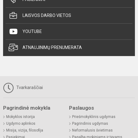
LAISVOS DARBO VIETOS
YOUTUBE
ATNAUJINIMŲ PRENUMERATA
Tvarkaraščiai
Pagrindinė mokykla
Paslaugos
Mokyklos istorija
Priešmokyklinis ugdymas
Ugdymo aplinkos
Pagrindinis ugdymas
Misija, vizija, filosofija
Neformalusis švietimas
Pasiekimai
Pagalba mokiniams ir tėvams