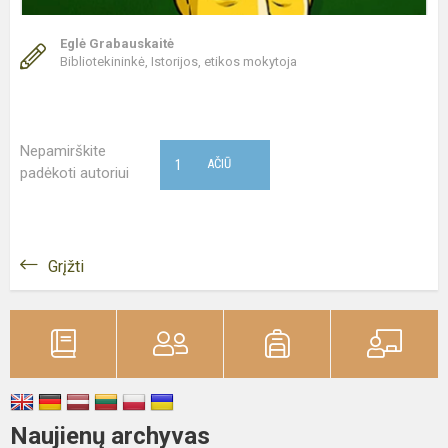
Eglė Grabauskaitė
Bibliotekininkė, Istorijos, etikos mokytoja
Nepamirškite
1
AČIŪ
padėkoti autoriui
Grįžti
Naujienų archyvas