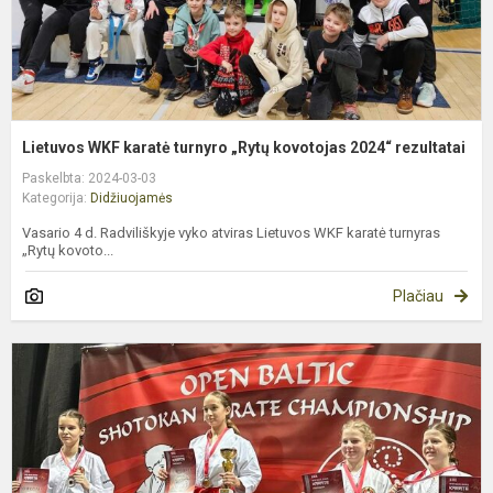
r
Lietuvos WKF karatė turnyro „Rytų kovotojas 2024“ rezultatai
Paskelbta: 2024-03-03
Kategorija:
Didžiuojamės
Vasario 4 d. Radviliškyje vyko atviras Lietuvos WKF karatė turnyras
„Rytų kovoto...
Plačiau
E
t
X
B
š
S