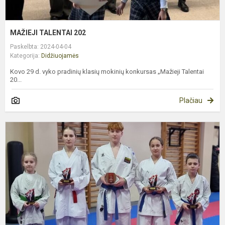
MAŽIEJI TALENTAI 202
Paskelbta: 2024-04-04
Kategorija:
Didžiuojamės
Kovo 29 d. vyko pradinių klasių mokinių konkursas „Mažieji Talentai
20...
Plačiau
M
m
m
t
g
2
m
s