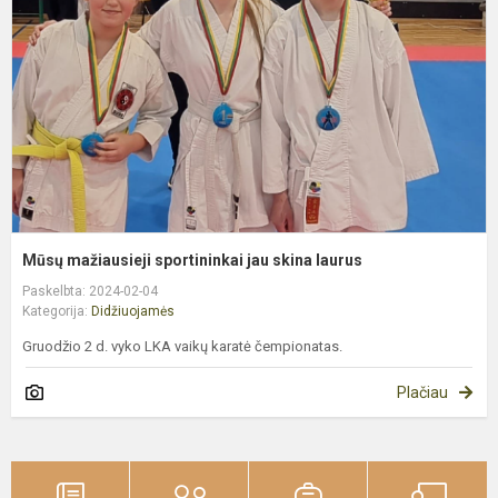
j
s
l
Mūsų mažiausieji sportininkai jau skina laurus
Paskelbta: 2024-02-04
Kategorija:
Didžiuojamės
Gruodžio 2 d. vyko LKA vaikų karatė čempionatas.
Plačiau