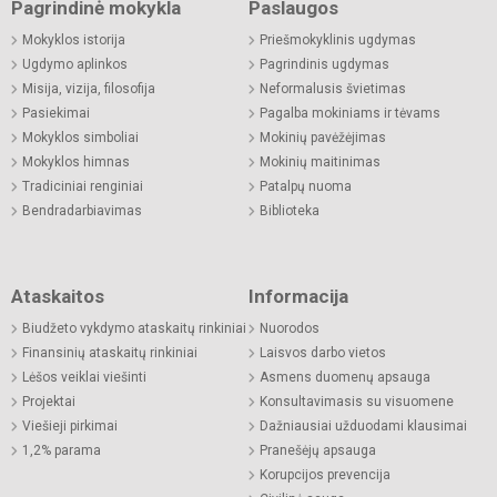
Pagrindinė mokykla
Paslaugos
Mokyklos istorija
Priešmokyklinis ugdymas
Ugdymo aplinkos
Pagrindinis ugdymas
Misija, vizija, filosofija
Neformalusis švietimas
Pasiekimai
Pagalba mokiniams ir tėvams
Mokyklos simboliai
Mokinių pavėžėjimas
Mokyklos himnas
Mokinių maitinimas
Tradiciniai renginiai
Patalpų nuoma
Bendradarbiavimas
Biblioteka
Ataskaitos
Informacija
Biudžeto vykdymo ataskaitų rinkiniai
Nuorodos
Finansinių ataskaitų rinkiniai
Laisvos darbo vietos
Lėšos veiklai viešinti
Asmens duomenų apsauga
Projektai
Konsultavimasis su visuomene
Viešieji pirkimai
Dažniausiai užduodami klausimai
1,2% parama
Pranešėjų apsauga
Korupcijos prevencija