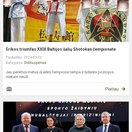
č
Erikos triumfas XXIX Baltijos šalių Shotokan čempionate
Paskelbta: 2024-03-03
Kategorija:
Didžiuojamės
Jau penktus metus iš eilės čempione tampa ir lyderės pozicijos
niekam neužl...
Plačiau
P
K
r
g