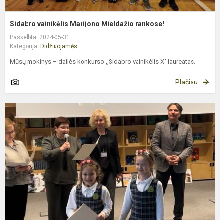
Sidabro vainikėlis Marijono Mieldažio rankose!
Paskelbta: 2024-05-31
Kategorija:
Didžiuojamės
Mūsų mokinys – dailės konkurso ,,Sidabro vainikėlis X“ laureatas.
Plačiau
M
T
2