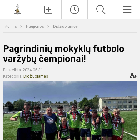
Paieška
Men
Titulinis
Naujienos
Didžiuojamės
Pagrindinių mokyklų futbolo
varžybų čempionai!
Paskelbta: 2024-05-31
Kategorija:
Didžiuojamės