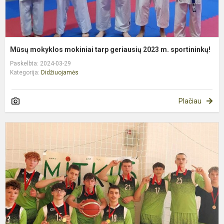
Mūsų mokyklos mokiniai tarp geriausių 2023 m. sportininkų!
Paskelbta: 2024-03-29
Kategorija:
Didžiuojamės
Plačiau
F
k
5
x
5
v
–
I
v