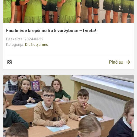
Finalinėse krepšinio 5 x 5 varžybose – I vieta!
Paskelbta: 2024-03-29
Kategorija:
Didžiuojamės
Plačiau
M
g
r