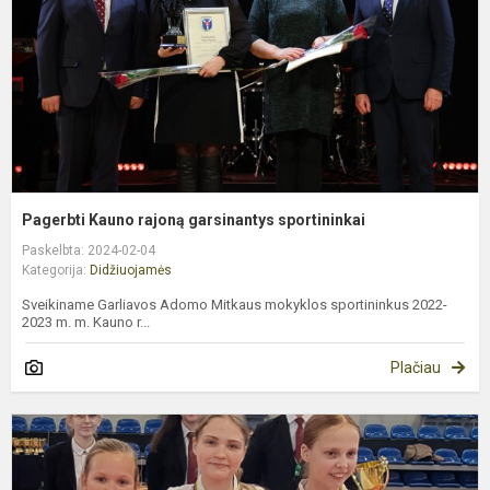
s
Pagerbti Kauno rajoną garsinantys sportininkai
Paskelbta: 2024-02-04
Kategorija:
Didžiuojamės
Sveikiname Garliavos Adomo Mitkaus mokyklos sportininkus 2022-
2023 m. m. Kauno r...
Plačiau
M
m
s