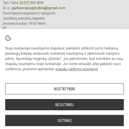
Tel./ faks.
(0 37) 551 874
El. p.
garliavospagrindine@gmail.com
Duomenys kaupiami ir saugomi
Juridinių asmenų registre
Įmonės kodas 191074641
© 2022. Kauno r. Garliavos Adomo Mitkaus pagrindinė mokykla. Visos teisės
Šioje svetainėje naudojame slapukus siekdami užtikrinti jums teikiamų
saugomos.
Kopijuoti turinį be raštiško įstaigos administracijos sutikimo griežtai draudžiama
paslaugų kokybę, analizuoti svetainės naudojimą ir optimizuoti naršymo
patirtį. Spustelėję mygtuką „Sutinku“, jūs patvirtinate, kad sutinkate su visų
Prieinamumo paraiška
Slapukų valdymas
slapukų naudojimu šioje svetainėje. Jei norite atšaukti arba pakeisti savo
sutikimus, prašome apsilankyti
slapukų valdymo puslapyje
.
Sumanus būdas atnaujinti
mokyklos interneto
svetainę
NUSTATYMAI
NESUTINKU
SUTINKU