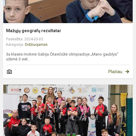
Mažųjų geografų rezultatai
Paskelbta: 2024-03-03
Kategorija:
Didžiuojamės
3a klasės mokinė Gabija Čitavičiūtė olimpiadoje „Mano gaublys“
užėmė 3 viet...
Plačiau
L
W
k
t
„
k
2