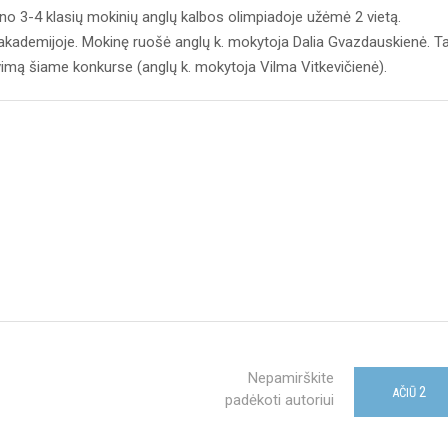
no 3-4 klasių mokinių anglų kalbos olimpiadoje užėmė 2 vietą.
kademijoje. Mokinę ruošė anglų k. mokytoja Dalia Gvazdauskienė. Ta
imą šiame konkurse (anglų k. mokytoja Vilma Vitkevičienė).
Nepamirškite
2
AČIŪ
padėkoti autoriui