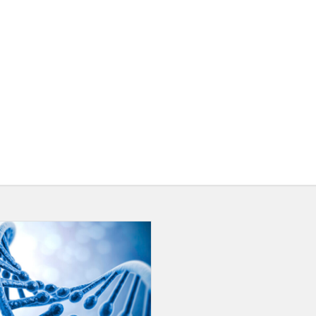
Sveikiname
biologijos
olimpiados
laimėtojus