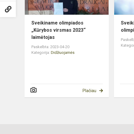
Sveikiname olimpiados
Sveik
„Kūrybos virsmas 2023“
olimp
laimėtojas
Paskelb
Kategor
Paskelbta: 2023-04-20
Kategorija:
Didžiuojamės
Plačiau