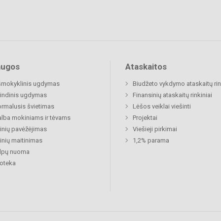
augos
Ataskaitos
šmokyklinis ugdymas
Biudžeto vykdymo ataskaitų rin
indinis ugdymas
Finansinių ataskaitų rinkiniai
rmalusis švietimas
Lėšos veiklai viešinti
lba mokiniams ir tėvams
Projektai
nių pavėžėjimas
Viešieji pirkimai
nių maitinimas
1,2% parama
alpų nuoma
ioteka