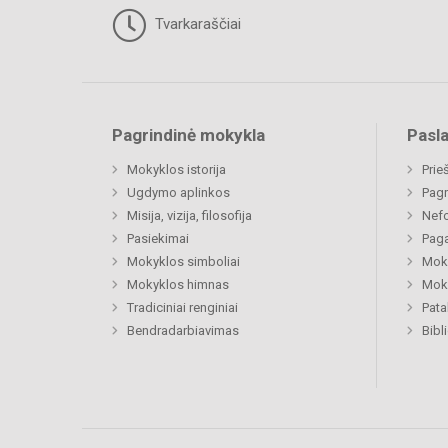
Tvarkaraščiai
Pagrindinė mokykla
Pasl
Mokyklos istorija
Prie
Ugdymo aplinkos
Pagr
Misija, vizija, filosofija
Nefo
Pasiekimai
Paga
Mokyklos simboliai
Moki
Mokyklos himnas
Moki
Tradiciniai renginiai
Pat
Bendradarbiavimas
Bibl