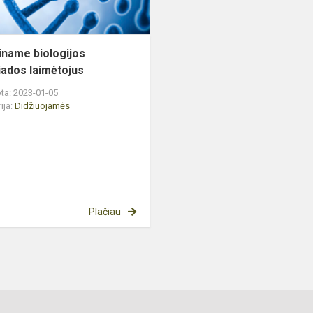
iname biologijos
iados laimėtojus
ta: 2023-01-05
ija:
Didžiuojamės
Plačiau