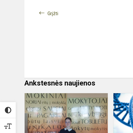
Grįžti
Ankstesnės naujienos
Sveikiname
olimpiados
„Kūrybos
virsmas
2023“
laimėtojas