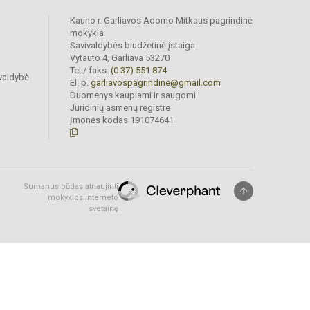
Kauno r. Garliavos Adomo Mitkaus pagrindinė
mokykla
Savivaldybės biudžetinė įstaiga
Vytauto 4, Garliava 53270
Tel./ faks.
(0 37) 551 874
valdybė
El. p.
garliavospagrindine@gmail.com
Duomenys kaupiami ir saugomi
Juridinių asmenų registre
Įmonės kodas 191074641
Sumanus būdas atnaujinti
mokyklos interneto
svetainę