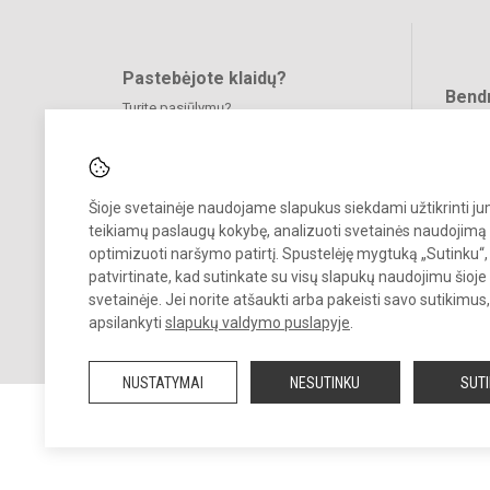
Pastebėjote klaidų?
Bend
Turite pasiūlymų?
RAŠYKITE
Šioje svetainėje naudojame slapukus siekdami užtikrinti j
teikiamų paslaugų kokybę, analizuoti svetainės naudojimą 
optimizuoti naršymo patirtį. Spustelėję mygtuką „Sutinku“,
patvirtinate, kad sutinkate su visų slapukų naudojimu šioje
© 2022. Kauno r. Garliavos Adomo Mitkaus pagrindinė mokykla. Visos
svetainėje. Jei norite atšaukti arba pakeisti savo sutikimu
teisės saugomos.
apsilankyti
slapukų valdymo puslapyje
.
Kopijuoti turinį be raštiško įstaigos administracijos sutikimo griežtai
draudžiama
NUSTATYMAI
NESUTINKU
SUT