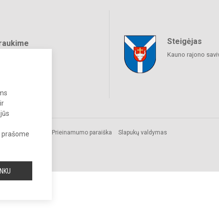
Steigėjas
raukime
Kauno rajono savi
ums
ir
 jūs
Prieinamumo paraiška
Slapukų valdymas
s, prašome
INKU